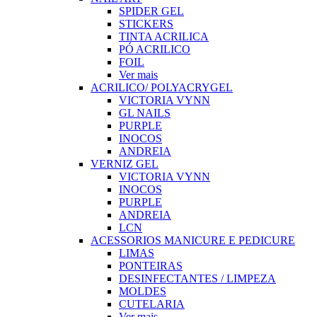
SPIDER GEL
STICKERS
TINTA ACRILICA
PÓ ACRILICO
FOIL
Ver mais
ACRILICO/ POLYACRYGEL
VICTORIA VYNN
GL NAILS
PURPLE
INOCOS
ANDREIA
VERNIZ GEL
VICTORIA VYNN
INOCOS
PURPLE
ANDREIA
LCN
ACESSORIOS MANICURE E PEDICURE
LIMAS
PONTEIRAS
DESINFECTANTES / LIMPEZA
MOLDES
CUTELARIA
Ver mais