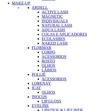
MAKE-UP
ARDELL
ACTIVE LASH
MAGNETIC
INDIVIDUALS
NATURAL LASH
AQUA LASH
COLAS E APLICADORES
ECOLASHES
NAKED LASH
FLORMAR
CORPO
ACESSORIOS
ROSTO
OLHOS
LÁBIOS
POLLIÉ
ACESSORIOS
LORENAY
JCAT
OLHOS
INOCOS
LIP GLOSS
EVELINE
LIPSTICK & LIP LINER