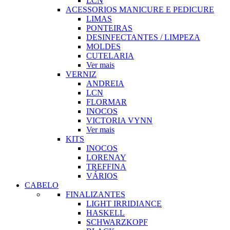
LCN
ACESSORIOS MANICURE E PEDICURE
LIMAS
PONTEIRAS
DESINFECTANTES / LIMPEZA
MOLDES
CUTELARIA
Ver mais
VERNIZ
ANDREIA
LCN
FLORMAR
INOCOS
VICTORIA VYNN
Ver mais
KITS
INOCOS
LORENAY
TREFFINA
VÁRIOS
CABELO
FINALIZANTES
LIGHT IRRIDIANCE
HASKELL
SCHWARZKOPF