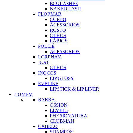
ECOLASHES
NAKED LASH
FLORMAR
CORPO
ACESSORIOS
ROSTO
OLHOS
LÁBIOS
POLLIÉ
ACESSORIOS
LORENAY
JCAT
OLHOS
INOCOS
LIP GLOSS
EVELINE
LIPSTICK & LIP LINER
HOMEM
BARBA
OSSION
LEVEL3
PHYSIONATURA
CLUBMAN
CABELO
SHAMPOS