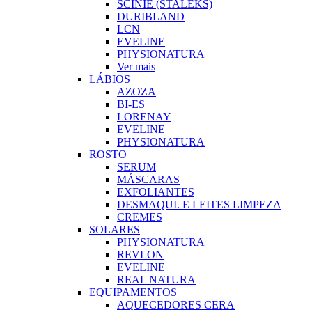
SCINIE (STALEKS)
DURIBLAND
LCN
EVELINE
PHYSIONATURA
Ver mais
LÁBIOS
AZOZA
BI-ES
LORENAY
EVELINE
PHYSIONATURA
ROSTO
SERUM
MÁSCARAS
EXFOLIANTES
DESMAQUI. E LEITES LIMPEZA
CREMES
SOLARES
PHYSIONATURA
REVLON
EVELINE
REAL NATURA
EQUIPAMENTOS
AQUECEDORES CERA