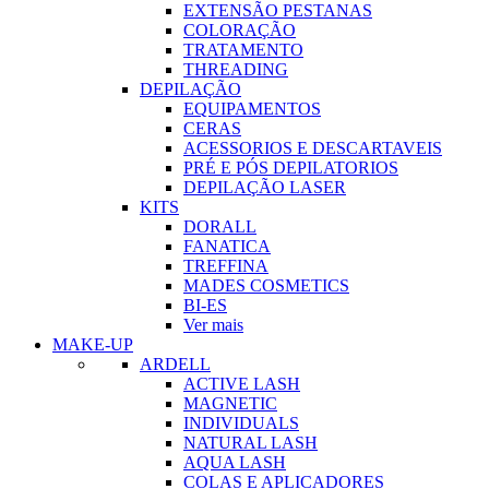
EXTENSÃO PESTANAS
COLORAÇÃO
TRATAMENTO
THREADING
DEPILAÇÃO
EQUIPAMENTOS
CERAS
ACESSORIOS E DESCARTAVEIS
PRÉ E PÓS DEPILATORIOS
DEPILAÇÃO LASER
KITS
DORALL
FANATICA
TREFFINA
MADES COSMETICS
BI-ES
Ver mais
MAKE-UP
ARDELL
ACTIVE LASH
MAGNETIC
INDIVIDUALS
NATURAL LASH
AQUA LASH
COLAS E APLICADORES