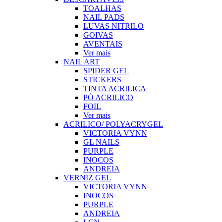
TOALHAS
NAIL PADS
LUVAS NITRILO
GOIVAS
AVENTAIS
Ver mais
NAIL ART
SPIDER GEL
STICKERS
TINTA ACRILICA
PÓ ACRILICO
FOIL
Ver mais
ACRILICO/ POLYACRYGEL
VICTORIA VYNN
GL NAILS
PURPLE
INOCOS
ANDREIA
VERNIZ GEL
VICTORIA VYNN
INOCOS
PURPLE
ANDREIA