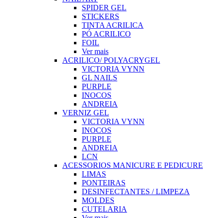
SPIDER GEL
STICKERS
TINTA ACRILICA
PÓ ACRILICO
FOIL
Ver mais
ACRILICO/ POLYACRYGEL
VICTORIA VYNN
GL NAILS
PURPLE
INOCOS
ANDREIA
VERNIZ GEL
VICTORIA VYNN
INOCOS
PURPLE
ANDREIA
LCN
ACESSORIOS MANICURE E PEDICURE
LIMAS
PONTEIRAS
DESINFECTANTES / LIMPEZA
MOLDES
CUTELARIA
Ver mais