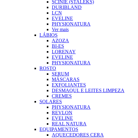
SCINIE (STALEKS)
DURIBLAND
LCN
EVELINE
PHYSIONATURA
Ver mais
LÁBIOS
AZOZA
BI-ES
LORENAY
EVELINE
PHYSIONATURA
ROSTO
SERUM
MÁSCARAS
EXFOLIANTES
DESMAQUI. E LEITES LIMPEZA
CREMES
SOLARES
PHYSIONATURA
REVLON
EVELINE
REAL NATURA
EQUIPAMENTOS
AQUECEDORES CERA