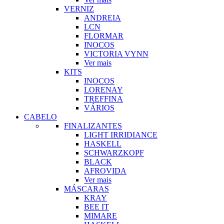
VERNIZ
ANDREIA
LCN
FLORMAR
INOCOS
VICTORIA VYNN
Ver mais
KITS
INOCOS
LORENAY
TREFFINA
VÁRIOS
CABELO
FINALIZANTES
LIGHT IRRIDIANCE
HASKELL
SCHWARZKOPF
BLACK
AFROVIDA
Ver mais
MÁSCARAS
KRAY
BEE IT
MIMARE