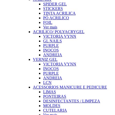
SPIDER GEL
STICKERS
TINTA ACRILICA
PÓ ACRILICO
FOIL
Ver mais
ACRILICO/ POLYACRYGEL
VICTORIA VYNN
GL NAILS
PURPLE
INOCOS
ANDREIA
VERNIZ GEL
VICTORIA VYNN
INOCOS
PURPLE
ANDREIA
LCN
ACESSORIOS MANICURE E PEDICURE
LIMAS
PONTEIRAS
DESINFECTANTES / LIMPEZA
MOLDES
CUTELARIA
Ver mais