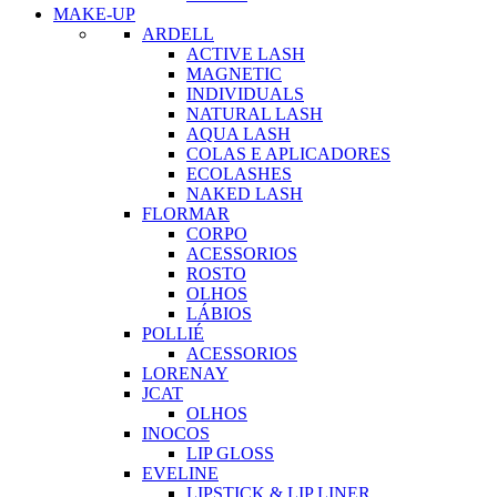
MAKE-UP
ARDELL
ACTIVE LASH
MAGNETIC
INDIVIDUALS
NATURAL LASH
AQUA LASH
COLAS E APLICADORES
ECOLASHES
NAKED LASH
FLORMAR
CORPO
ACESSORIOS
ROSTO
OLHOS
LÁBIOS
POLLIÉ
ACESSORIOS
LORENAY
JCAT
OLHOS
INOCOS
LIP GLOSS
EVELINE
LIPSTICK & LIP LINER