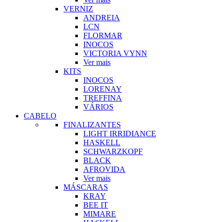
VERNIZ
ANDREIA
LCN
FLORMAR
INOCOS
VICTORIA VYNN
Ver mais
KITS
INOCOS
LORENAY
TREFFINA
VÁRIOS
CABELO
FINALIZANTES
LIGHT IRRIDIANCE
HASKELL
SCHWARZKOPF
BLACK
AFROVIDA
Ver mais
MÁSCARAS
KRAY
BEE IT
MIMARE