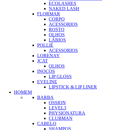
ECOLASHES
NAKED LASH
FLORMAR
CORPO
ACESSORIOS
ROSTO
OLHOS
LÁBIOS
POLLIÉ
ACESSORIOS
LORENAY
JCAT
OLHOS
INOCOS
LIP GLOSS
EVELINE
LIPSTICK & LIP LINER
HOMEM
BARBA
OSSION
LEVEL3
PHYSIONATURA
CLUBMAN
CABELO
SHAMPOS