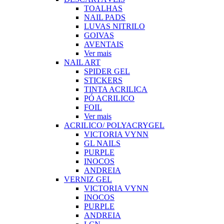
TOALHAS
NAIL PADS
LUVAS NITRILO
GOIVAS
AVENTAIS
Ver mais
NAIL ART
SPIDER GEL
STICKERS
TINTA ACRILICA
PÓ ACRILICO
FOIL
Ver mais
ACRILICO/ POLYACRYGEL
VICTORIA VYNN
GL NAILS
PURPLE
INOCOS
ANDREIA
VERNIZ GEL
VICTORIA VYNN
INOCOS
PURPLE
ANDREIA