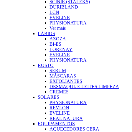
SCINIE (STALEKS)
DURIBLAND
LCN
EVELINE
PHYSIONATURA
Ver mais
LÁBIOS
AZOZA
BI-ES
LORENAY
EVELINE
PHYSIONATURA
ROSTO
SERUM
MÁSCARAS
EXFOLIANTES
DESMAQUI. E LEITES LIMPEZA
CREMES
SOLARES
PHYSIONATURA
REVLON
EVELINE
REAL NATURA
EQUIPAMENTOS
AQUECEDORES CERA