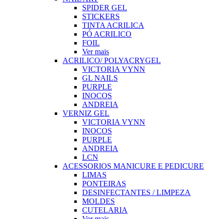
SPIDER GEL
STICKERS
TINTA ACRILICA
PÓ ACRILICO
FOIL
Ver mais
ACRILICO/ POLYACRYGEL
VICTORIA VYNN
GL NAILS
PURPLE
INOCOS
ANDREIA
VERNIZ GEL
VICTORIA VYNN
INOCOS
PURPLE
ANDREIA
LCN
ACESSORIOS MANICURE E PEDICURE
LIMAS
PONTEIRAS
DESINFECTANTES / LIMPEZA
MOLDES
CUTELARIA
Ver mais