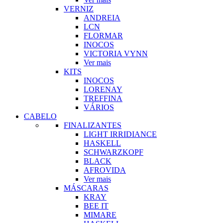
VERNIZ
ANDREIA
LCN
FLORMAR
INOCOS
VICTORIA VYNN
Ver mais
KITS
INOCOS
LORENAY
TREFFINA
VÁRIOS
CABELO
FINALIZANTES
LIGHT IRRIDIANCE
HASKELL
SCHWARZKOPF
BLACK
AFROVIDA
Ver mais
MÁSCARAS
KRAY
BEE IT
MIMARE