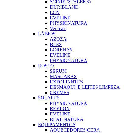
SCINIE (STALEKS)
DURIBLAND
LCN
EVELINE
PHYSIONATURA
Ver mais
LÁBIOS
AZOZA
BI-ES
LORENAY
EVELINE
PHYSIONATURA
ROSTO
SERUM
MÁSCARAS
EXFOLIANTES
DESMAQUI. E LEITES LIMPEZA
CREMES
SOLARES
PHYSIONATURA
REVLON
EVELINE
REAL NATURA
EQUIPAMENTOS
AQUECEDORES CERA