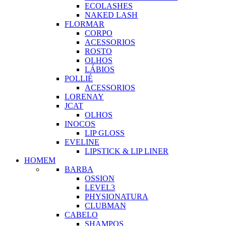
ECOLASHES
NAKED LASH
FLORMAR
CORPO
ACESSORIOS
ROSTO
OLHOS
LÁBIOS
POLLIÉ
ACESSORIOS
LORENAY
JCAT
OLHOS
INOCOS
LIP GLOSS
EVELINE
LIPSTICK & LIP LINER
HOMEM
BARBA
OSSION
LEVEL3
PHYSIONATURA
CLUBMAN
CABELO
SHAMPOS