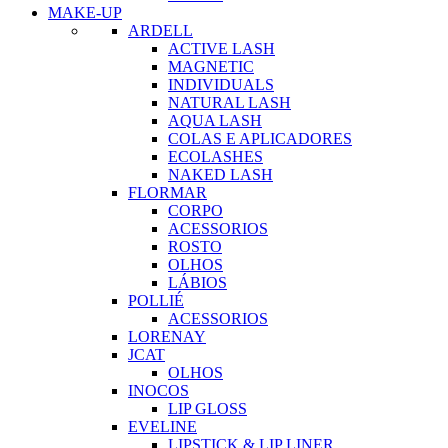
MAKE-UP
ARDELL
ACTIVE LASH
MAGNETIC
INDIVIDUALS
NATURAL LASH
AQUA LASH
COLAS E APLICADORES
ECOLASHES
NAKED LASH
FLORMAR
CORPO
ACESSORIOS
ROSTO
OLHOS
LÁBIOS
POLLIÉ
ACESSORIOS
LORENAY
JCAT
OLHOS
INOCOS
LIP GLOSS
EVELINE
LIPSTICK & LIP LINER