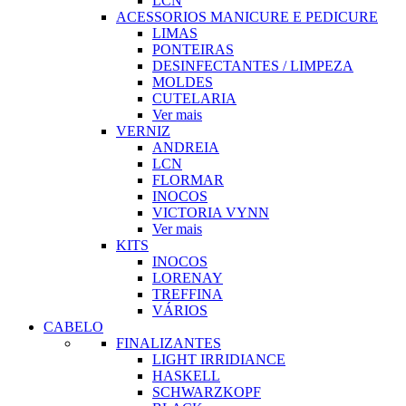
LCN
ACESSORIOS MANICURE E PEDICURE
LIMAS
PONTEIRAS
DESINFECTANTES / LIMPEZA
MOLDES
CUTELARIA
Ver mais
VERNIZ
ANDREIA
LCN
FLORMAR
INOCOS
VICTORIA VYNN
Ver mais
KITS
INOCOS
LORENAY
TREFFINA
VÁRIOS
CABELO
FINALIZANTES
LIGHT IRRIDIANCE
HASKELL
SCHWARZKOPF