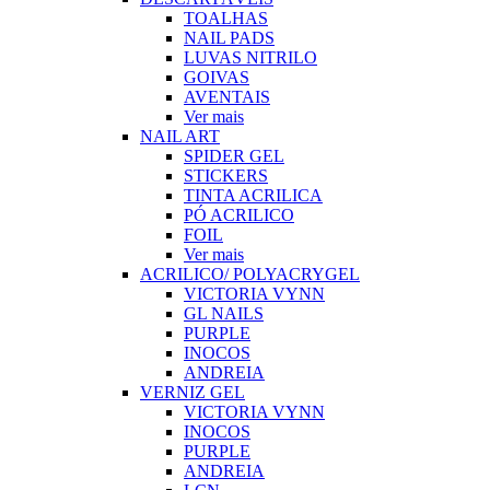
TOALHAS
NAIL PADS
LUVAS NITRILO
GOIVAS
AVENTAIS
Ver mais
NAIL ART
SPIDER GEL
STICKERS
TINTA ACRILICA
PÓ ACRILICO
FOIL
Ver mais
ACRILICO/ POLYACRYGEL
VICTORIA VYNN
GL NAILS
PURPLE
INOCOS
ANDREIA
VERNIZ GEL
VICTORIA VYNN
INOCOS
PURPLE
ANDREIA