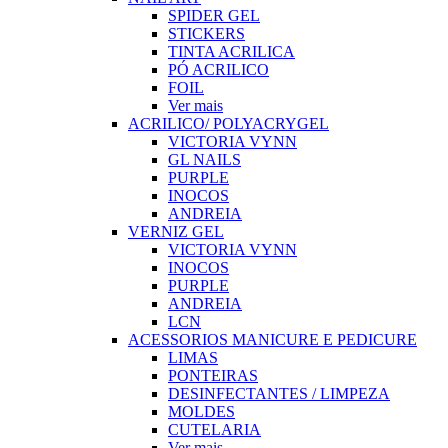
SPIDER GEL
STICKERS
TINTA ACRILICA
PÓ ACRILICO
FOIL
Ver mais
ACRILICO/ POLYACRYGEL
VICTORIA VYNN
GL NAILS
PURPLE
INOCOS
ANDREIA
VERNIZ GEL
VICTORIA VYNN
INOCOS
PURPLE
ANDREIA
LCN
ACESSORIOS MANICURE E PEDICURE
LIMAS
PONTEIRAS
DESINFECTANTES / LIMPEZA
MOLDES
CUTELARIA
Ver mais