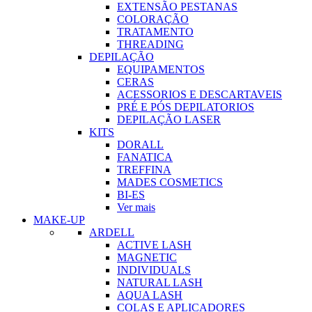
EXTENSÃO PESTANAS
COLORAÇÃO
TRATAMENTO
THREADING
DEPILAÇÃO
EQUIPAMENTOS
CERAS
ACESSORIOS E DESCARTAVEIS
PRÉ E PÓS DEPILATORIOS
DEPILAÇÃO LASER
KITS
DORALL
FANATICA
TREFFINA
MADES COSMETICS
BI-ES
Ver mais
MAKE-UP
ARDELL
ACTIVE LASH
MAGNETIC
INDIVIDUALS
NATURAL LASH
AQUA LASH
COLAS E APLICADORES