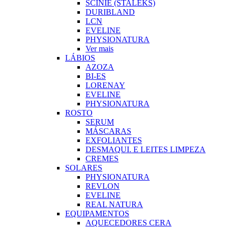
SCINIE (STALEKS)
DURIBLAND
LCN
EVELINE
PHYSIONATURA
Ver mais
LÁBIOS
AZOZA
BI-ES
LORENAY
EVELINE
PHYSIONATURA
ROSTO
SERUM
MÁSCARAS
EXFOLIANTES
DESMAQUI. E LEITES LIMPEZA
CREMES
SOLARES
PHYSIONATURA
REVLON
EVELINE
REAL NATURA
EQUIPAMENTOS
AQUECEDORES CERA