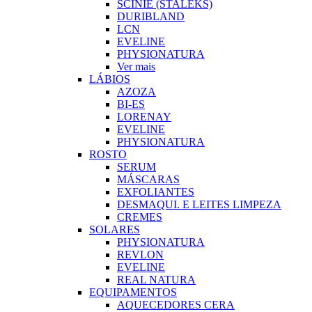
SCINIE (STALEKS)
DURIBLAND
LCN
EVELINE
PHYSIONATURA
Ver mais
LÁBIOS
AZOZA
BI-ES
LORENAY
EVELINE
PHYSIONATURA
ROSTO
SERUM
MÁSCARAS
EXFOLIANTES
DESMAQUI. E LEITES LIMPEZA
CREMES
SOLARES
PHYSIONATURA
REVLON
EVELINE
REAL NATURA
EQUIPAMENTOS
AQUECEDORES CERA