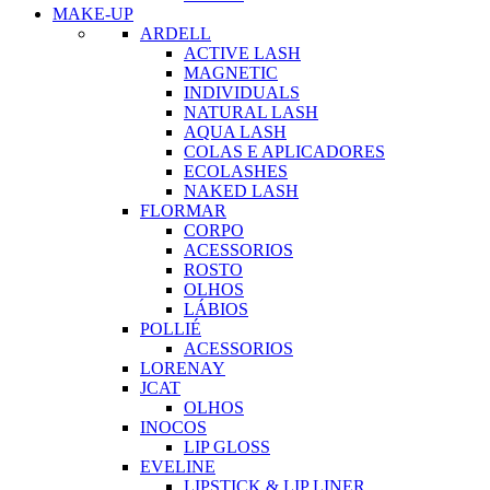
MAKE-UP
ARDELL
ACTIVE LASH
MAGNETIC
INDIVIDUALS
NATURAL LASH
AQUA LASH
COLAS E APLICADORES
ECOLASHES
NAKED LASH
FLORMAR
CORPO
ACESSORIOS
ROSTO
OLHOS
LÁBIOS
POLLIÉ
ACESSORIOS
LORENAY
JCAT
OLHOS
INOCOS
LIP GLOSS
EVELINE
LIPSTICK & LIP LINER