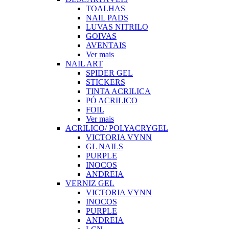
TOALHAS
NAIL PADS
LUVAS NITRILO
GOIVAS
AVENTAIS
Ver mais
NAIL ART
SPIDER GEL
STICKERS
TINTA ACRILICA
PÓ ACRILICO
FOIL
Ver mais
ACRILICO/ POLYACRYGEL
VICTORIA VYNN
GL NAILS
PURPLE
INOCOS
ANDREIA
VERNIZ GEL
VICTORIA VYNN
INOCOS
PURPLE
ANDREIA