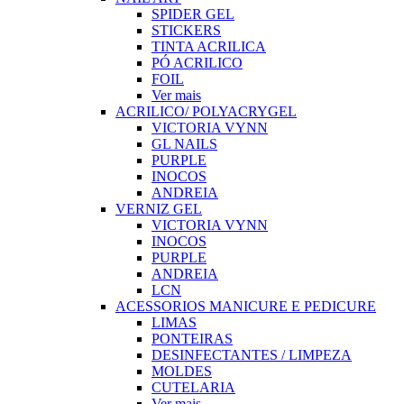
SPIDER GEL
STICKERS
TINTA ACRILICA
PÓ ACRILICO
FOIL
Ver mais
ACRILICO/ POLYACRYGEL
VICTORIA VYNN
GL NAILS
PURPLE
INOCOS
ANDREIA
VERNIZ GEL
VICTORIA VYNN
INOCOS
PURPLE
ANDREIA
LCN
ACESSORIOS MANICURE E PEDICURE
LIMAS
PONTEIRAS
DESINFECTANTES / LIMPEZA
MOLDES
CUTELARIA
Ver mais