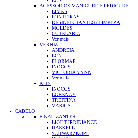
LCN
ACESSORIOS MANICURE E PEDICURE
LIMAS
PONTEIRAS
DESINFECTANTES / LIMPEZA
MOLDES
CUTELARIA
Ver mais
VERNIZ
ANDREIA
LCN
FLORMAR
INOCOS
VICTORIA VYNN
Ver mais
KITS
INOCOS
LORENAY
TREFFINA
VÁRIOS
CABELO
FINALIZANTES
LIGHT IRRIDIANCE
HASKELL
SCHWARZKOPF