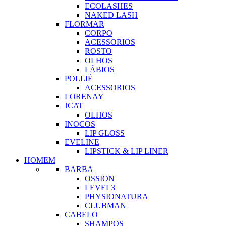
ECOLASHES
NAKED LASH
FLORMAR
CORPO
ACESSORIOS
ROSTO
OLHOS
LÁBIOS
POLLIÉ
ACESSORIOS
LORENAY
JCAT
OLHOS
INOCOS
LIP GLOSS
EVELINE
LIPSTICK & LIP LINER
HOMEM
BARBA
OSSION
LEVEL3
PHYSIONATURA
CLUBMAN
CABELO
SHAMPOS