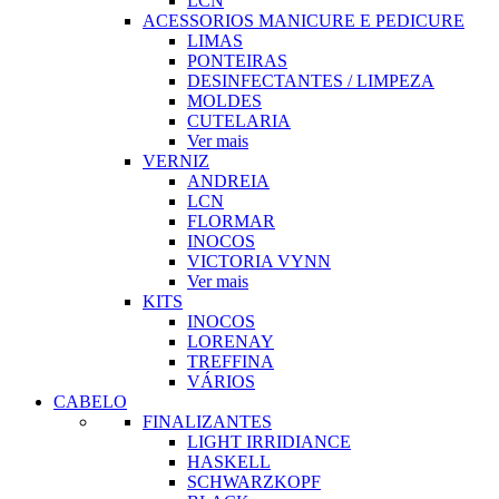
LCN
ACESSORIOS MANICURE E PEDICURE
LIMAS
PONTEIRAS
DESINFECTANTES / LIMPEZA
MOLDES
CUTELARIA
Ver mais
VERNIZ
ANDREIA
LCN
FLORMAR
INOCOS
VICTORIA VYNN
Ver mais
KITS
INOCOS
LORENAY
TREFFINA
VÁRIOS
CABELO
FINALIZANTES
LIGHT IRRIDIANCE
HASKELL
SCHWARZKOPF