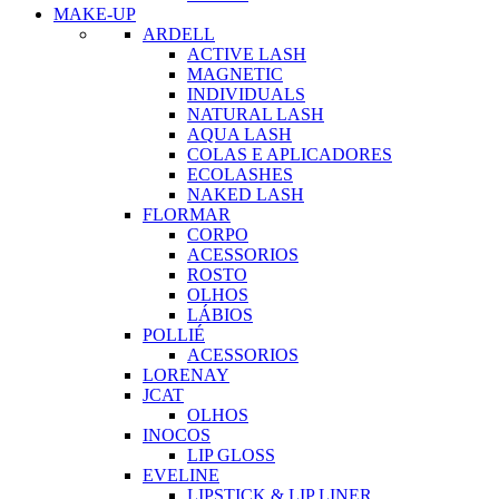
MAKE-UP
ARDELL
ACTIVE LASH
MAGNETIC
INDIVIDUALS
NATURAL LASH
AQUA LASH
COLAS E APLICADORES
ECOLASHES
NAKED LASH
FLORMAR
CORPO
ACESSORIOS
ROSTO
OLHOS
LÁBIOS
POLLIÉ
ACESSORIOS
LORENAY
JCAT
OLHOS
INOCOS
LIP GLOSS
EVELINE
LIPSTICK & LIP LINER