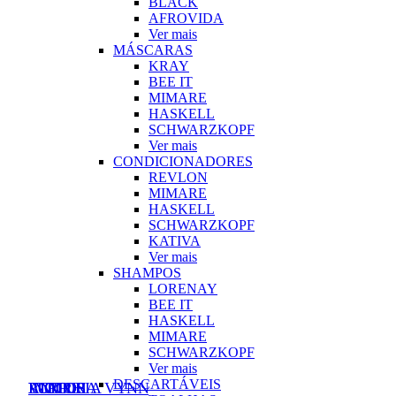
BLACK
AFROVIDA
Ver mais
MÁSCARAS
KRAY
BEE IT
MIMARE
HASKELL
SCHWARZKOPF
Ver mais
CONDICIONADORES
REVLON
MIMARE
HASKELL
SCHWARZKOPF
KATIVA
Ver mais
SHAMPOS
LORENAY
BEE IT
HASKELL
MIMARE
SCHWARZKOPF
Ver mais
DESCARTÁVEIS
VICTORIA VYNN
INOCOS
PURPLE
ANDREIA
LCN