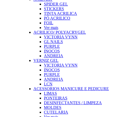
SPIDER GEL
STICKERS
TINTA ACRILICA
PÓ ACRILICO
FOIL
Ver mais
ACRILICO/ POLYACRYGEL
VICTORIA VYNN
GL NAILS
PURPLE
INOCOS
ANDREIA
VERNIZ GEL
VICTORIA VYNN
INOCOS
PURPLE
ANDREIA
LCN
ACESSORIOS MANICURE E PEDICURE
LIMAS
PONTEIRAS
DESINFECTANTES / LIMPEZA
MOLDES
CUTELARIA
Ver mais