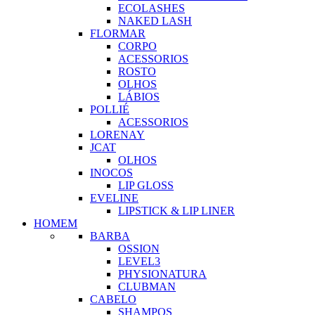
ECOLASHES
NAKED LASH
FLORMAR
CORPO
ACESSORIOS
ROSTO
OLHOS
LÁBIOS
POLLIÉ
ACESSORIOS
LORENAY
JCAT
OLHOS
INOCOS
LIP GLOSS
EVELINE
LIPSTICK & LIP LINER
HOMEM
BARBA
OSSION
LEVEL3
PHYSIONATURA
CLUBMAN
CABELO
SHAMPOS