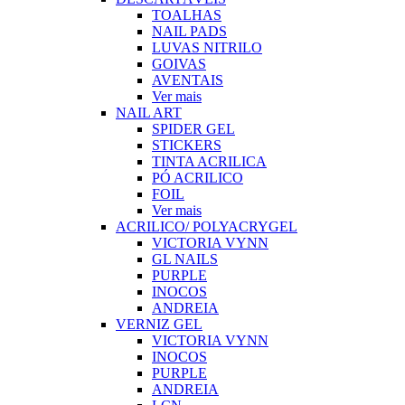
TOALHAS
NAIL PADS
LUVAS NITRILO
GOIVAS
AVENTAIS
Ver mais
NAIL ART
SPIDER GEL
STICKERS
TINTA ACRILICA
PÓ ACRILICO
FOIL
Ver mais
ACRILICO/ POLYACRYGEL
VICTORIA VYNN
GL NAILS
PURPLE
INOCOS
ANDREIA
VERNIZ GEL
VICTORIA VYNN
INOCOS
PURPLE
ANDREIA