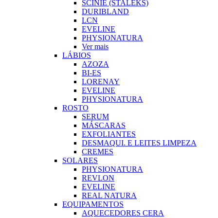
SCINIE (STALEKS)
DURIBLAND
LCN
EVELINE
PHYSIONATURA
Ver mais
LÁBIOS
AZOZA
BI-ES
LORENAY
EVELINE
PHYSIONATURA
ROSTO
SERUM
MÁSCARAS
EXFOLIANTES
DESMAQUI. E LEITES LIMPEZA
CREMES
SOLARES
PHYSIONATURA
REVLON
EVELINE
REAL NATURA
EQUIPAMENTOS
AQUECEDORES CERA