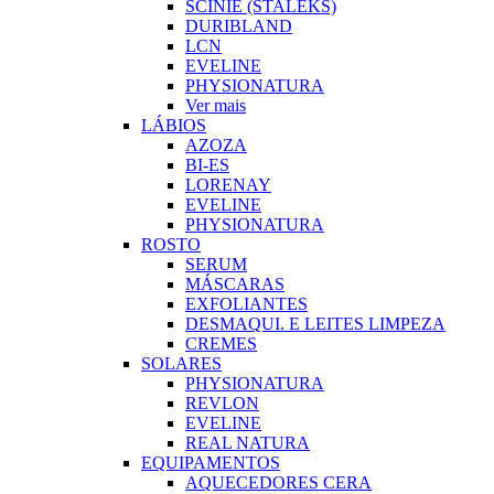
SCINIE (STALEKS)
DURIBLAND
LCN
EVELINE
PHYSIONATURA
Ver mais
LÁBIOS
AZOZA
BI-ES
LORENAY
EVELINE
PHYSIONATURA
ROSTO
SERUM
MÁSCARAS
EXFOLIANTES
DESMAQUI. E LEITES LIMPEZA
CREMES
SOLARES
PHYSIONATURA
REVLON
EVELINE
REAL NATURA
EQUIPAMENTOS
AQUECEDORES CERA