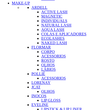
MAKE-UP
ARDELL
ACTIVE LASH
MAGNETIC
INDIVIDUALS
NATURAL LASH
AQUA LASH
COLAS E APLICADORES
ECOLASHES
NAKED LASH
FLORMAR
CORPO
ACESSORIOS
ROSTO
OLHOS
LÁBIOS
POLLIÉ
ACESSORIOS
LORENAY
JCAT
OLHOS
INOCOS
LIP GLOSS
EVELINE
LIPSTICK & LIP LINER