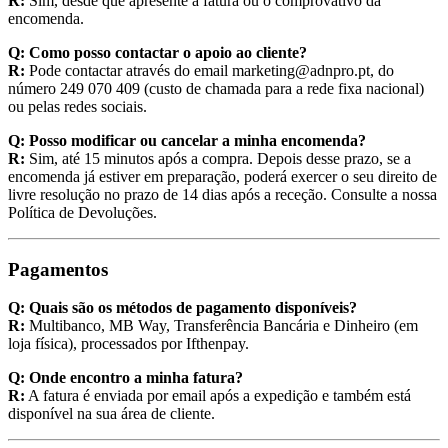
R:
Sim, desde que apresente a fatura ou o comprovativo da
encomenda.
Q: Como posso contactar o apoio ao cliente?
R:
Pode contactar através do email
marketing@adnpro.pt
, do
número 249 070 409 (custo de chamada para a rede fixa nacional)
ou pelas redes sociais.
Q: Posso modificar ou cancelar a minha encomenda?
R:
Sim, até 15 minutos após a compra. Depois desse prazo, se a
encomenda já estiver em preparação, poderá exercer o seu direito de
livre resolução no prazo de 14 dias após a receção. Consulte a nossa
Política de Devoluções.
Pagamentos
Q: Quais são os métodos de pagamento disponíveis?
R:
Multibanco, MB Way, Transferência Bancária e Dinheiro (em
loja física), processados por Ifthenpay.
Q: Onde encontro a minha fatura?
R:
A fatura é enviada por email após a expedição e também está
disponível na sua área de cliente.