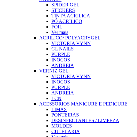
SPIDER GEL
STICKERS
TINTA ACRILICA
PÓ ACRILICO
FOIL
Ver mais
ACRILICO/ POLYACRYGEL
VICTORIA VYNN
GL NAILS
PURPLE
INOCOS
ANDREIA
VERNIZ GEL
VICTORIA VYNN
INOCOS
PURPLE
ANDREIA
LCN
ACESSORIOS MANICURE E PEDICURE
LIMAS
PONTEIRAS
DESINFECTANTES / LIMPEZA
MOLDES
CUTELARIA
Ver mais