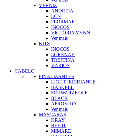
VERNIZ
ANDREIA
LCN
FLORMAR
INOCOS
VICTORIA VYNN
Ver mais
KITS
INOCOS
LORENAY
TREFFINA
VÁRIOS
CABELO
FINALIZANTES
LIGHT IRRIDIANCE
HASKELL
SCHWARZKOPF
BLACK
AFROVIDA
Ver mais
MÁSCARAS
KRAY
BEE IT
MIMARE