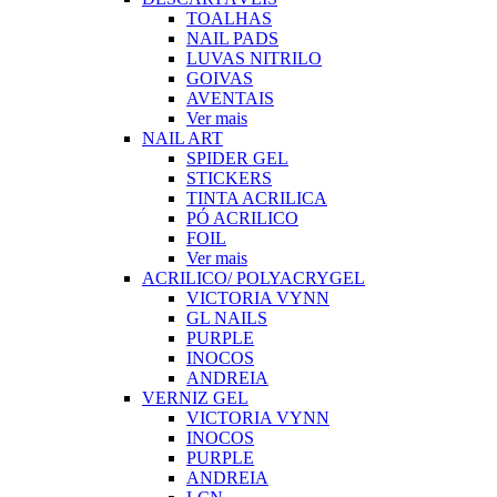
TOALHAS
NAIL PADS
LUVAS NITRILO
GOIVAS
AVENTAIS
Ver mais
NAIL ART
SPIDER GEL
STICKERS
TINTA ACRILICA
PÓ ACRILICO
FOIL
Ver mais
ACRILICO/ POLYACRYGEL
VICTORIA VYNN
GL NAILS
PURPLE
INOCOS
ANDREIA
VERNIZ GEL
VICTORIA VYNN
INOCOS
PURPLE
ANDREIA