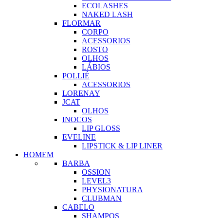
ECOLASHES
NAKED LASH
FLORMAR
CORPO
ACESSORIOS
ROSTO
OLHOS
LÁBIOS
POLLIÉ
ACESSORIOS
LORENAY
JCAT
OLHOS
INOCOS
LIP GLOSS
EVELINE
LIPSTICK & LIP LINER
HOMEM
BARBA
OSSION
LEVEL3
PHYSIONATURA
CLUBMAN
CABELO
SHAMPOS