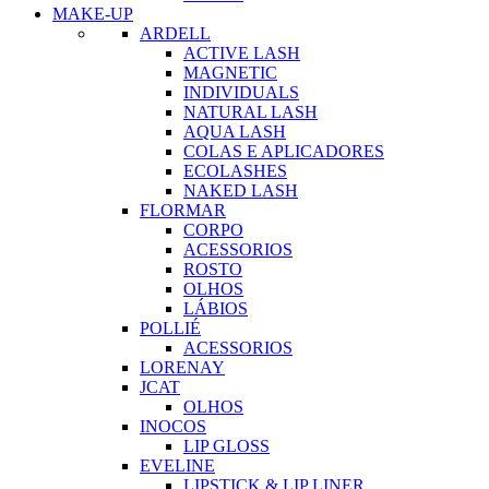
MAKE-UP
ARDELL
ACTIVE LASH
MAGNETIC
INDIVIDUALS
NATURAL LASH
AQUA LASH
COLAS E APLICADORES
ECOLASHES
NAKED LASH
FLORMAR
CORPO
ACESSORIOS
ROSTO
OLHOS
LÁBIOS
POLLIÉ
ACESSORIOS
LORENAY
JCAT
OLHOS
INOCOS
LIP GLOSS
EVELINE
LIPSTICK & LIP LINER