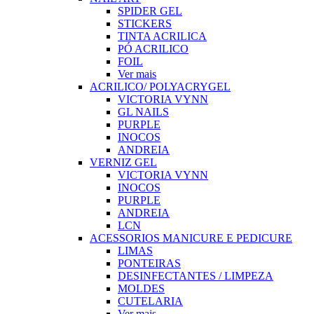
SPIDER GEL
STICKERS
TINTA ACRILICA
PÓ ACRILICO
FOIL
Ver mais
ACRILICO/ POLYACRYGEL
VICTORIA VYNN
GL NAILS
PURPLE
INOCOS
ANDREIA
VERNIZ GEL
VICTORIA VYNN
INOCOS
PURPLE
ANDREIA
LCN
ACESSORIOS MANICURE E PEDICURE
LIMAS
PONTEIRAS
DESINFECTANTES / LIMPEZA
MOLDES
CUTELARIA
Ver mais