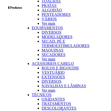
TOALHAS
PRATAS
4 Produtos
3 Produtos
2 Produtos
5 Produtos
1 Produtos
ALGODÃO
PENTEADORES
VÁRIOS
Ver mais
EQUIPAMENTOS
DIVERSOS
MODELADORES
SECAD. PÉ E
TERMOESTIMULADORES
MAQUINAS
SECADORES
Ver mais
ACESSORIOS CABELO
ROLOS E BIGOUDIS
VESTUÁRIO
EXTENSÕES
DIVERSOS
NAVALHAS E LÂMINAS
Ver mais
TÉCNICOS
OXIDANTES
TRATAMENTOS
DESCOLORANTES