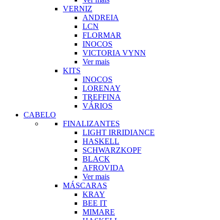
VERNIZ
ANDREIA
LCN
FLORMAR
INOCOS
VICTORIA VYNN
Ver mais
KITS
INOCOS
LORENAY
TREFFINA
VÁRIOS
CABELO
FINALIZANTES
LIGHT IRRIDIANCE
HASKELL
SCHWARZKOPF
BLACK
AFROVIDA
Ver mais
MÁSCARAS
KRAY
BEE IT
MIMARE