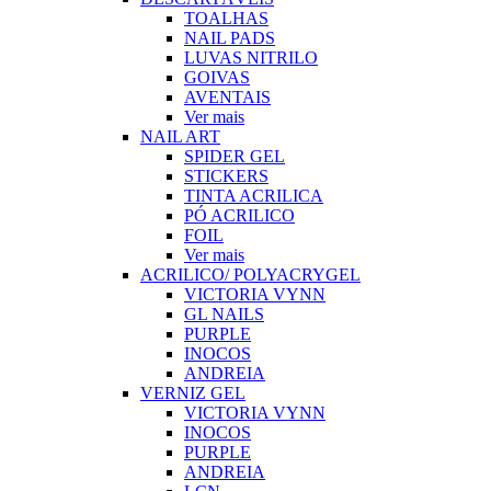
TOALHAS
NAIL PADS
LUVAS NITRILO
GOIVAS
AVENTAIS
Ver mais
NAIL ART
SPIDER GEL
STICKERS
TINTA ACRILICA
PÓ ACRILICO
FOIL
Ver mais
ACRILICO/ POLYACRYGEL
VICTORIA VYNN
GL NAILS
PURPLE
INOCOS
ANDREIA
VERNIZ GEL
VICTORIA VYNN
INOCOS
PURPLE
ANDREIA