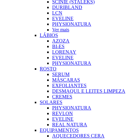
SCINIE (STALEKS)
DURIBLAND
LCN
EVELINE
PHYSIONATURA
Ver mais
LÁBIOS
AZOZA
BI-ES
LORENAY
EVELINE
PHYSIONATURA
ROSTO
SERUM
MÁSCARAS
EXFOLIANTES
DESMAQUI. E LEITES LIMPEZA
CREMES
SOLARES
PHYSIONATURA
REVLON
EVELINE
REAL NATURA
EQUIPAMENTOS
AQUECEDORES CERA