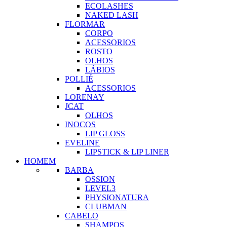
ECOLASHES
NAKED LASH
FLORMAR
CORPO
ACESSORIOS
ROSTO
OLHOS
LÁBIOS
POLLIÉ
ACESSORIOS
LORENAY
JCAT
OLHOS
INOCOS
LIP GLOSS
EVELINE
LIPSTICK & LIP LINER
HOMEM
BARBA
OSSION
LEVEL3
PHYSIONATURA
CLUBMAN
CABELO
SHAMPOS