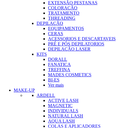
EXTENSÃO PESTANAS
COLORAÇÃO
TRATAMENTO
THREADING
DEPILAÇÃO
EQUIPAMENTOS
CERAS
ACESSORIOS E DESCARTAVEIS
PRÉ E PÓS DEPILATORIOS
DEPILAÇÃO LASER
KITS
DORALL
FANATICA
TREFFINA
MADES COSMETICS
BI-ES
Ver mais
MAKE-UP
ARDELL
ACTIVE LASH
MAGNETIC
INDIVIDUALS
NATURAL LASH
AQUA LASH
COLAS E APLICADORES