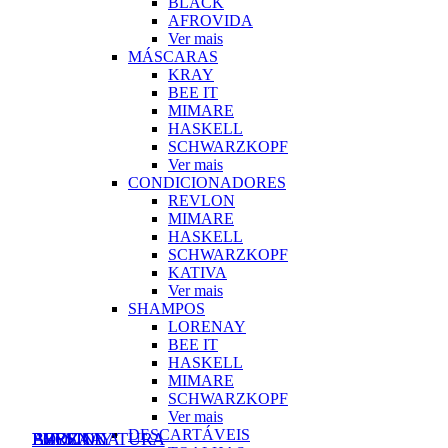
BLACK
AFROVIDA
Ver mais
MÁSCARAS
KRAY
BEE IT
MIMARE
HASKELL
SCHWARZKOPF
Ver mais
CONDICIONADORES
REVLON
MIMARE
HASKELL
SCHWARZKOPF
KATIVA
Ver mais
SHAMPOS
LORENAY
BEE IT
HASKELL
MIMARE
SCHWARZKOPF
Ver mais
DESCARTÁVEIS
AZOZA
BI-ES
LORENAY
EVELINE
PHYSIONATURA