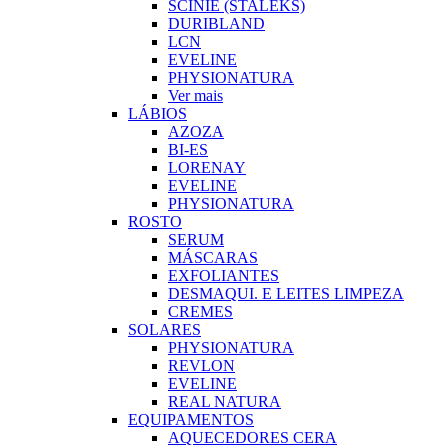
SCINIE (STALEKS)
DURIBLAND
LCN
EVELINE
PHYSIONATURA
Ver mais
LÁBIOS
AZOZA
BI-ES
LORENAY
EVELINE
PHYSIONATURA
ROSTO
SERUM
MÁSCARAS
EXFOLIANTES
DESMAQUI. E LEITES LIMPEZA
CREMES
SOLARES
PHYSIONATURA
REVLON
EVELINE
REAL NATURA
EQUIPAMENTOS
AQUECEDORES CERA