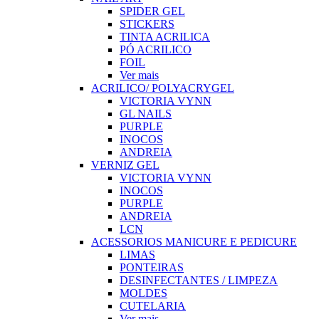
SPIDER GEL
STICKERS
TINTA ACRILICA
PÓ ACRILICO
FOIL
Ver mais
ACRILICO/ POLYACRYGEL
VICTORIA VYNN
GL NAILS
PURPLE
INOCOS
ANDREIA
VERNIZ GEL
VICTORIA VYNN
INOCOS
PURPLE
ANDREIA
LCN
ACESSORIOS MANICURE E PEDICURE
LIMAS
PONTEIRAS
DESINFECTANTES / LIMPEZA
MOLDES
CUTELARIA
Ver mais