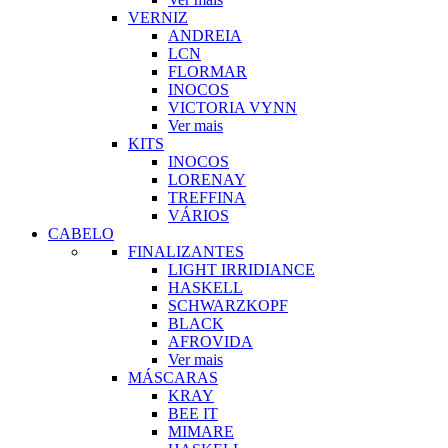
VERNIZ
ANDREIA
LCN
FLORMAR
INOCOS
VICTORIA VYNN
Ver mais
KITS
INOCOS
LORENAY
TREFFINA
VÁRIOS
CABELO
FINALIZANTES
LIGHT IRRIDIANCE
HASKELL
SCHWARZKOPF
BLACK
AFROVIDA
Ver mais
MÁSCARAS
KRAY
BEE IT
MIMARE