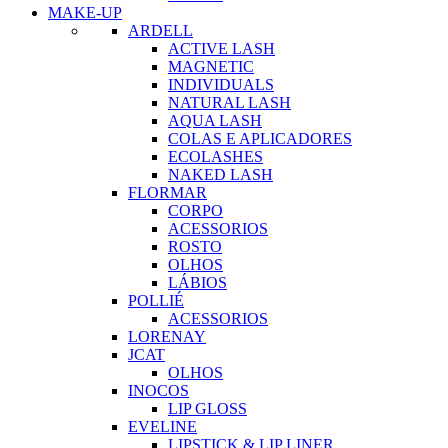
MAKE-UP
ARDELL
ACTIVE LASH
MAGNETIC
INDIVIDUALS
NATURAL LASH
AQUA LASH
COLAS E APLICADORES
ECOLASHES
NAKED LASH
FLORMAR
CORPO
ACESSORIOS
ROSTO
OLHOS
LÁBIOS
POLLIÉ
ACESSORIOS
LORENAY
JCAT
OLHOS
INOCOS
LIP GLOSS
EVELINE
LIPSTICK & LIP LINER