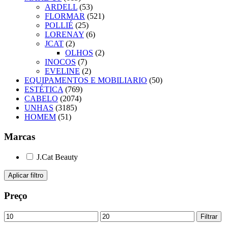
ARDELL
(53)
FLORMAR
(521)
POLLIÉ
(25)
LORENAY
(6)
JCAT
(2)
OLHOS
(2)
INOCOS
(7)
EVELINE
(2)
EQUIPAMENTOS E MOBILIARIO
(50)
ESTÉTICA
(769)
CABELO
(2074)
UNHAS
(3185)
HOMEM
(51)
Marcas
J.Cat Beauty
Aplicar filtro
Preço
Preço
Preço
Filtrar
mínimo
máximo