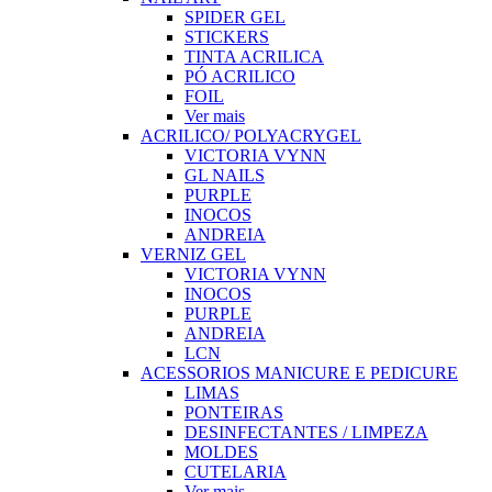
SPIDER GEL
STICKERS
TINTA ACRILICA
PÓ ACRILICO
FOIL
Ver mais
ACRILICO/ POLYACRYGEL
VICTORIA VYNN
GL NAILS
PURPLE
INOCOS
ANDREIA
VERNIZ GEL
VICTORIA VYNN
INOCOS
PURPLE
ANDREIA
LCN
ACESSORIOS MANICURE E PEDICURE
LIMAS
PONTEIRAS
DESINFECTANTES / LIMPEZA
MOLDES
CUTELARIA
Ver mais