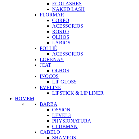
ECOLASHES
NAKED LASH
FLORMAR
CORPO
ACESSORIOS
ROSTO
OLHOS
LÁBIOS
POLLIÉ
ACESSORIOS
LORENAY
JCAT
OLHOS
INOCOS
LIP GLOSS
EVELINE
LIPSTICK & LIP LINER
HOMEM
BARBA
OSSION
LEVEL3
PHYSIONATURA
CLUBMAN
CABELO
SHAMPOS