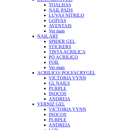
TOALHAS
NAIL PADS
LUVAS NITRILO
GOIVAS
AVENTAIS
Ver mais
NAIL ART
SPIDER GEL
STICKERS
TINTA ACRILICA
PÓ ACRILICO
FOIL
Ver mais
ACRILICO/ POLYACRYGEL
VICTORIA VYNN
GL NAILS
PURPLE
INOCOS
ANDREIA
VERNIZ GEL
VICTORIA VYNN
INOCOS
PURPLE
ANDREIA