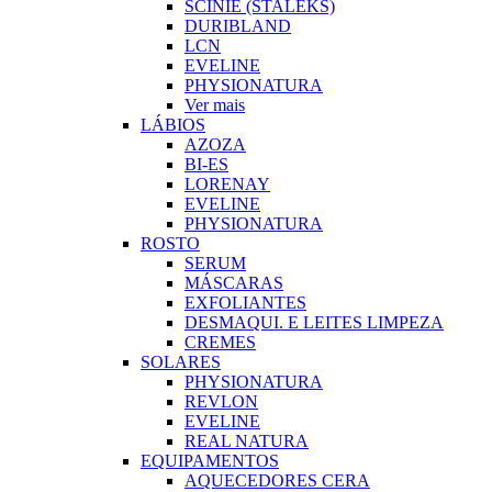
SCINIE (STALEKS)
DURIBLAND
LCN
EVELINE
PHYSIONATURA
Ver mais
LÁBIOS
AZOZA
BI-ES
LORENAY
EVELINE
PHYSIONATURA
ROSTO
SERUM
MÁSCARAS
EXFOLIANTES
DESMAQUI. E LEITES LIMPEZA
CREMES
SOLARES
PHYSIONATURA
REVLON
EVELINE
REAL NATURA
EQUIPAMENTOS
AQUECEDORES CERA