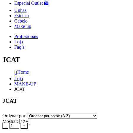
Especial Outlet 🛍️
Unhas
Estética
Cabelo
Make-up
Profissionais
Loja
Faq’s
JCAT
Home
Loja
MAKE-UP
JCAT
JCAT
Ordenar por:
Mostrar:
-
+