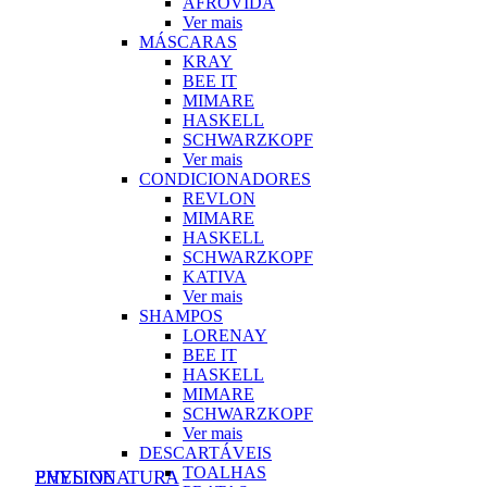
AFROVIDA
Ver mais
MÁSCARAS
KRAY
BEE IT
MIMARE
HASKELL
SCHWARZKOPF
Ver mais
CONDICIONADORES
REVLON
MIMARE
HASKELL
SCHWARZKOPF
KATIVA
Ver mais
SHAMPOS
LORENAY
BEE IT
HASKELL
MIMARE
SCHWARZKOPF
Ver mais
DESCARTÁVEIS
TOALHAS
PHYSIONATURA
EVELINE