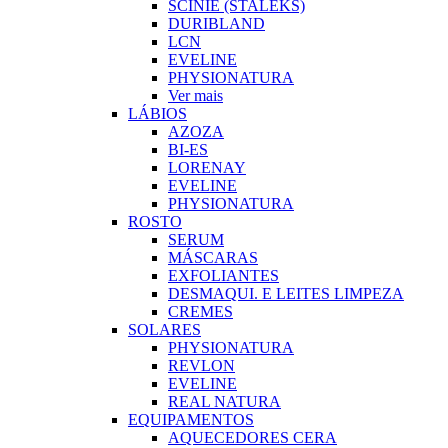
SCINIE (STALEKS)
DURIBLAND
LCN
EVELINE
PHYSIONATURA
Ver mais
LÁBIOS
AZOZA
BI-ES
LORENAY
EVELINE
PHYSIONATURA
ROSTO
SERUM
MÁSCARAS
EXFOLIANTES
DESMAQUI. E LEITES LIMPEZA
CREMES
SOLARES
PHYSIONATURA
REVLON
EVELINE
REAL NATURA
EQUIPAMENTOS
AQUECEDORES CERA