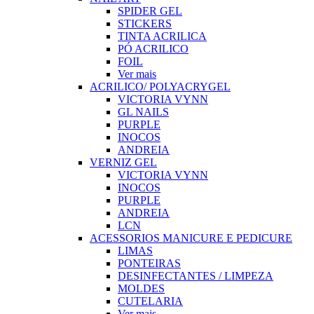
SPIDER GEL
STICKERS
TINTA ACRILICA
PÓ ACRILICO
FOIL
Ver mais
ACRILICO/ POLYACRYGEL
VICTORIA VYNN
GL NAILS
PURPLE
INOCOS
ANDREIA
VERNIZ GEL
VICTORIA VYNN
INOCOS
PURPLE
ANDREIA
LCN
ACESSORIOS MANICURE E PEDICURE
LIMAS
PONTEIRAS
DESINFECTANTES / LIMPEZA
MOLDES
CUTELARIA
Ver mais