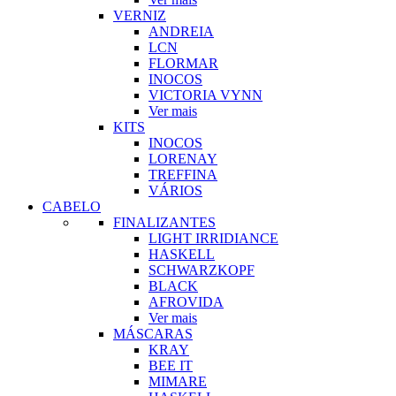
VERNIZ
ANDREIA
LCN
FLORMAR
INOCOS
VICTORIA VYNN
Ver mais
KITS
INOCOS
LORENAY
TREFFINA
VÁRIOS
CABELO
FINALIZANTES
LIGHT IRRIDIANCE
HASKELL
SCHWARZKOPF
BLACK
AFROVIDA
Ver mais
MÁSCARAS
KRAY
BEE IT
MIMARE