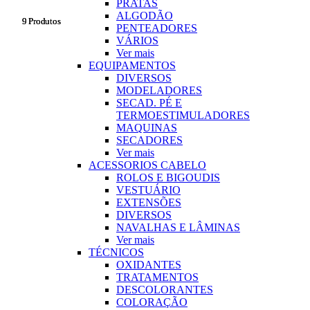
PRATAS
ALGODÃO
9 Produtos
9 Produtos
PENTEADORES
VÁRIOS
Ver mais
EQUIPAMENTOS
DIVERSOS
MODELADORES
SECAD. PÉ E
TERMOESTIMULADORES
MAQUINAS
SECADORES
Ver mais
ACESSORIOS CABELO
ROLOS E BIGOUDIS
VESTUÁRIO
EXTENSÕES
DIVERSOS
NAVALHAS E LÂMINAS
Ver mais
TÉCNICOS
OXIDANTES
TRATAMENTOS
DESCOLORANTES
COLORAÇÃO