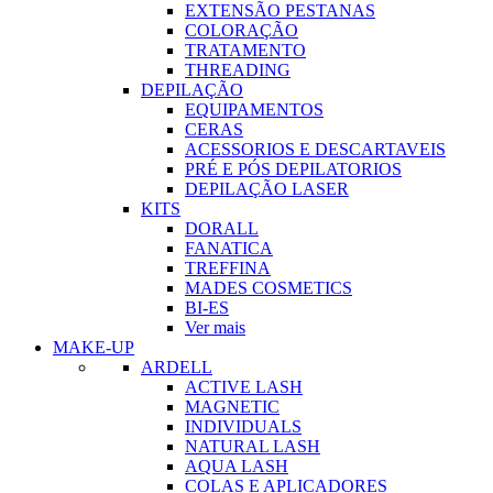
EXTENSÃO PESTANAS
COLORAÇÃO
TRATAMENTO
THREADING
DEPILAÇÃO
EQUIPAMENTOS
CERAS
ACESSORIOS E DESCARTAVEIS
PRÉ E PÓS DEPILATORIOS
DEPILAÇÃO LASER
KITS
DORALL
FANATICA
TREFFINA
MADES COSMETICS
BI-ES
Ver mais
MAKE-UP
ARDELL
ACTIVE LASH
MAGNETIC
INDIVIDUALS
NATURAL LASH
AQUA LASH
COLAS E APLICADORES