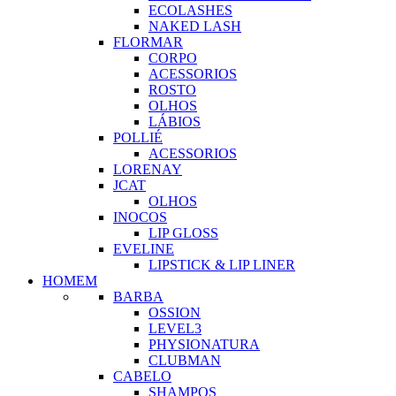
ECOLASHES
NAKED LASH
FLORMAR
CORPO
ACESSORIOS
ROSTO
OLHOS
LÁBIOS
POLLIÉ
ACESSORIOS
LORENAY
JCAT
OLHOS
INOCOS
LIP GLOSS
EVELINE
LIPSTICK & LIP LINER
HOMEM
BARBA
OSSION
LEVEL3
PHYSIONATURA
CLUBMAN
CABELO
SHAMPOS