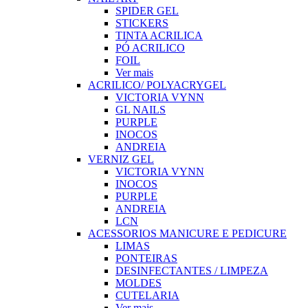
SPIDER GEL
STICKERS
TINTA ACRILICA
PÓ ACRILICO
FOIL
Ver mais
ACRILICO/ POLYACRYGEL
VICTORIA VYNN
GL NAILS
PURPLE
INOCOS
ANDREIA
VERNIZ GEL
VICTORIA VYNN
INOCOS
PURPLE
ANDREIA
LCN
ACESSORIOS MANICURE E PEDICURE
LIMAS
PONTEIRAS
DESINFECTANTES / LIMPEZA
MOLDES
CUTELARIA
Ver mais