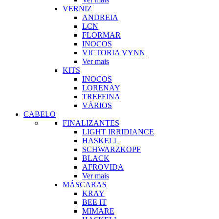
VERNIZ
ANDREIA
LCN
FLORMAR
INOCOS
VICTORIA VYNN
Ver mais
KITS
INOCOS
LORENAY
TREFFINA
VÁRIOS
CABELO
FINALIZANTES
LIGHT IRRIDIANCE
HASKELL
SCHWARZKOPF
BLACK
AFROVIDA
Ver mais
MÁSCARAS
KRAY
BEE IT
MIMARE