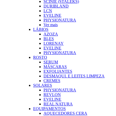
SCINIE (STALEKS)
DURIBLAND
LCN
EVELINE
PHYSIONATURA
Ver mais
LÁBIOS
AZOZA
BI-ES
LORENAY
EVELINE
PHYSIONATURA
ROSTO
SERUM
MÁSCARAS
EXFOLIANTES
DESMAQUI. E LEITES LIMPEZA
CREMES
SOLARES
PHYSIONATURA
REVLON
EVELINE
REAL NATURA
EQUIPAMENTOS
AQUECEDORES CERA