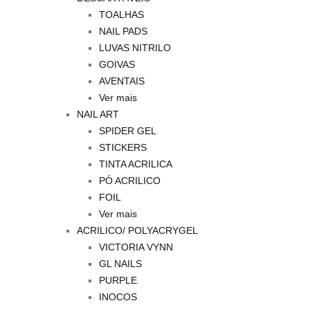
TOALHAS
NAIL PADS
LUVAS NITRILO
GOIVAS
AVENTAIS
Ver mais
NAIL ART
SPIDER GEL
STICKERS
TINTA ACRILICA
PÓ ACRILICO
FOIL
Ver mais
ACRILICO/ POLYACRYGEL
VICTORIA VYNN
GL NAILS
PURPLE
INOCOS