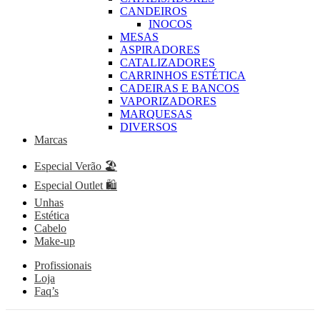
CANDEIROS
INOCOS
MESAS
ASPIRADORES
CATALIZADORES
CARRINHOS ESTÉTICA
CADEIRAS E BANCOS
VAPORIZADORES
MARQUESAS
DIVERSOS
Marcas
Especial Verão 🏖️
Especial Outlet 🛍️
Unhas
Estética
Cabelo
Make-up
Profissionais
Loja
Faq’s