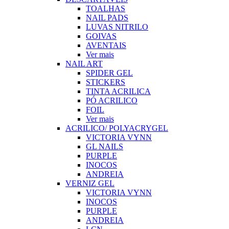
TOALHAS
NAIL PADS
LUVAS NITRILO
GOIVAS
AVENTAIS
Ver mais
NAIL ART
SPIDER GEL
STICKERS
TINTA ACRILICA
PÓ ACRILICO
FOIL
Ver mais
ACRILICO/ POLYACRYGEL
VICTORIA VYNN
GL NAILS
PURPLE
INOCOS
ANDREIA
VERNIZ GEL
VICTORIA VYNN
INOCOS
PURPLE
ANDREIA