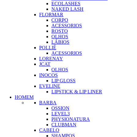
ECOLASHES
NAKED LASH
FLORMAR
CORPO
ACESSORIOS
ROSTO
OLHOS
LÁBIOS
POLLIÉ
ACESSORIOS
LORENAY
JCAT
OLHOS
INOCOS
LIP GLOSS
EVELINE
LIPSTICK & LIP LINER
HOMEM
BARBA
OSSION
LEVEL3
PHYSIONATURA
CLUBMAN
CABELO
SHAMPOS