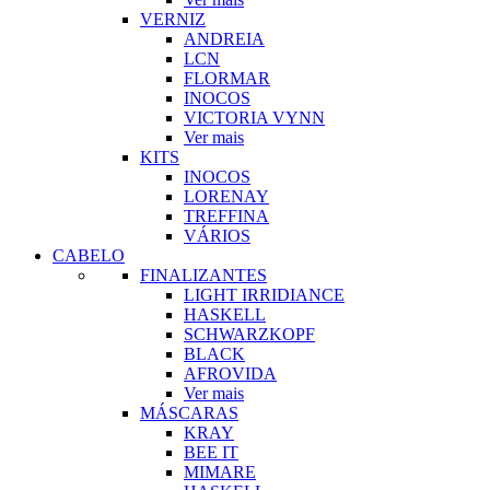
VERNIZ
ANDREIA
LCN
FLORMAR
INOCOS
VICTORIA VYNN
Ver mais
KITS
INOCOS
LORENAY
TREFFINA
VÁRIOS
CABELO
FINALIZANTES
LIGHT IRRIDIANCE
HASKELL
SCHWARZKOPF
BLACK
AFROVIDA
Ver mais
MÁSCARAS
KRAY
BEE IT
MIMARE