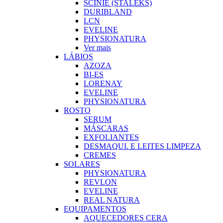
SCINIE (STALEKS)
DURIBLAND
LCN
EVELINE
PHYSIONATURA
Ver mais
LÁBIOS
AZOZA
BI-ES
LORENAY
EVELINE
PHYSIONATURA
ROSTO
SERUM
MÁSCARAS
EXFOLIANTES
DESMAQUI. E LEITES LIMPEZA
CREMES
SOLARES
PHYSIONATURA
REVLON
EVELINE
REAL NATURA
EQUIPAMENTOS
AQUECEDORES CERA