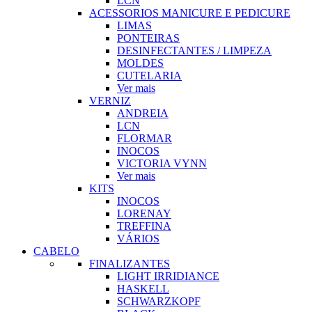
LCN
ACESSORIOS MANICURE E PEDICURE
LIMAS
PONTEIRAS
DESINFECTANTES / LIMPEZA
MOLDES
CUTELARIA
Ver mais
VERNIZ
ANDREIA
LCN
FLORMAR
INOCOS
VICTORIA VYNN
Ver mais
KITS
INOCOS
LORENAY
TREFFINA
VÁRIOS
CABELO
FINALIZANTES
LIGHT IRRIDIANCE
HASKELL
SCHWARZKOPF