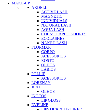
MAKE-UP
ARDELL
ACTIVE LASH
MAGNETIC
INDIVIDUALS
NATURAL LASH
AQUA LASH
COLAS E APLICADORES
ECOLASHES
NAKED LASH
FLORMAR
CORPO
ACESSORIOS
ROSTO
OLHOS
LÁBIOS
POLLIÉ
ACESSORIOS
LORENAY
JCAT
OLHOS
INOCOS
LIP GLOSS
EVELINE
LIPSTICK & LIP LINER