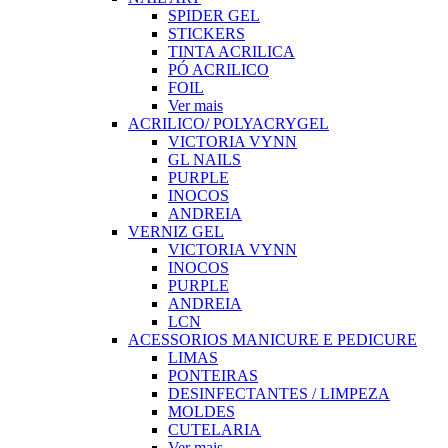
SPIDER GEL
STICKERS
TINTA ACRILICA
PÓ ACRILICO
FOIL
Ver mais
ACRILICO/ POLYACRYGEL
VICTORIA VYNN
GL NAILS
PURPLE
INOCOS
ANDREIA
VERNIZ GEL
VICTORIA VYNN
INOCOS
PURPLE
ANDREIA
LCN
ACESSORIOS MANICURE E PEDICURE
LIMAS
PONTEIRAS
DESINFECTANTES / LIMPEZA
MOLDES
CUTELARIA
Ver mais