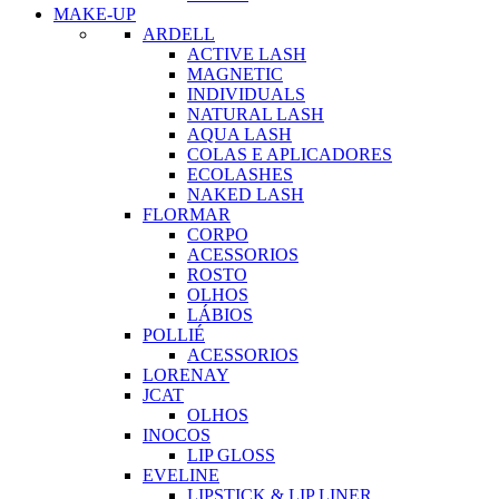
MAKE-UP
ARDELL
ACTIVE LASH
MAGNETIC
INDIVIDUALS
NATURAL LASH
AQUA LASH
COLAS E APLICADORES
ECOLASHES
NAKED LASH
FLORMAR
CORPO
ACESSORIOS
ROSTO
OLHOS
LÁBIOS
POLLIÉ
ACESSORIOS
LORENAY
JCAT
OLHOS
INOCOS
LIP GLOSS
EVELINE
LIPSTICK & LIP LINER