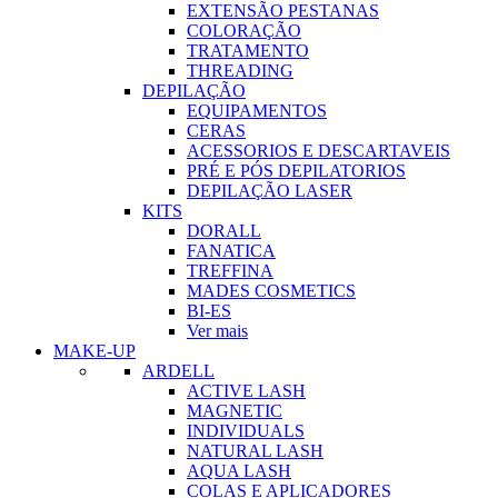
EXTENSÃO PESTANAS
COLORAÇÃO
TRATAMENTO
THREADING
DEPILAÇÃO
EQUIPAMENTOS
CERAS
ACESSORIOS E DESCARTAVEIS
PRÉ E PÓS DEPILATORIOS
DEPILAÇÃO LASER
KITS
DORALL
FANATICA
TREFFINA
MADES COSMETICS
BI-ES
Ver mais
MAKE-UP
ARDELL
ACTIVE LASH
MAGNETIC
INDIVIDUALS
NATURAL LASH
AQUA LASH
COLAS E APLICADORES