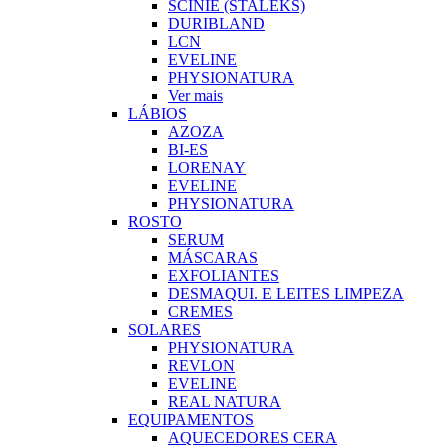
SCINIE (STALEKS)
DURIBLAND
LCN
EVELINE
PHYSIONATURA
Ver mais
LÁBIOS
AZOZA
BI-ES
LORENAY
EVELINE
PHYSIONATURA
ROSTO
SERUM
MÁSCARAS
EXFOLIANTES
DESMAQUI. E LEITES LIMPEZA
CREMES
SOLARES
PHYSIONATURA
REVLON
EVELINE
REAL NATURA
EQUIPAMENTOS
AQUECEDORES CERA