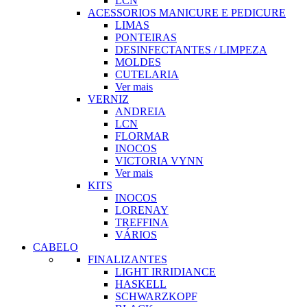
LCN
ACESSORIOS MANICURE E PEDICURE
LIMAS
PONTEIRAS
DESINFECTANTES / LIMPEZA
MOLDES
CUTELARIA
Ver mais
VERNIZ
ANDREIA
LCN
FLORMAR
INOCOS
VICTORIA VYNN
Ver mais
KITS
INOCOS
LORENAY
TREFFINA
VÁRIOS
CABELO
FINALIZANTES
LIGHT IRRIDIANCE
HASKELL
SCHWARZKOPF