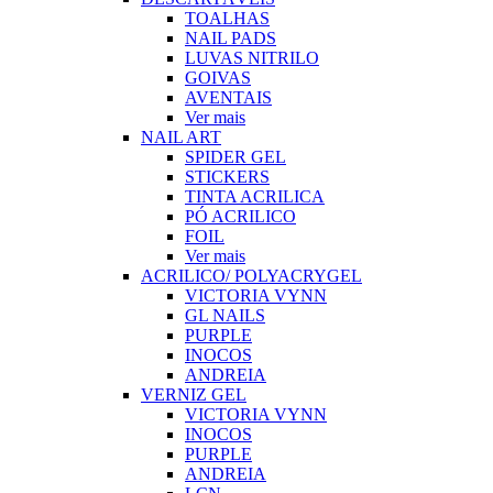
TOALHAS
NAIL PADS
LUVAS NITRILO
GOIVAS
AVENTAIS
Ver mais
NAIL ART
SPIDER GEL
STICKERS
TINTA ACRILICA
PÓ ACRILICO
FOIL
Ver mais
ACRILICO/ POLYACRYGEL
VICTORIA VYNN
GL NAILS
PURPLE
INOCOS
ANDREIA
VERNIZ GEL
VICTORIA VYNN
INOCOS
PURPLE
ANDREIA