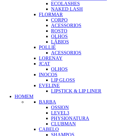
ECOLASHES
NAKED LASH
FLORMAR
CORPO
ACESSORIOS
ROSTO
OLHOS
LÁBIOS
POLLIÉ
ACESSORIOS
LORENAY
JCAT
OLHOS
INOCOS
LIP GLOSS
EVELINE
LIPSTICK & LIP LINER
HOMEM
BARBA
OSSION
LEVEL3
PHYSIONATURA
CLUBMAN
CABELO
SHAMPOS