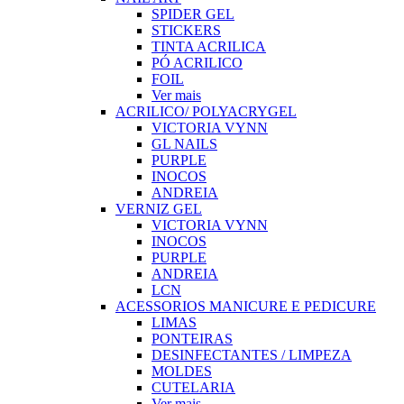
SPIDER GEL
STICKERS
TINTA ACRILICA
PÓ ACRILICO
FOIL
Ver mais
ACRILICO/ POLYACRYGEL
VICTORIA VYNN
GL NAILS
PURPLE
INOCOS
ANDREIA
VERNIZ GEL
VICTORIA VYNN
INOCOS
PURPLE
ANDREIA
LCN
ACESSORIOS MANICURE E PEDICURE
LIMAS
PONTEIRAS
DESINFECTANTES / LIMPEZA
MOLDES
CUTELARIA
Ver mais