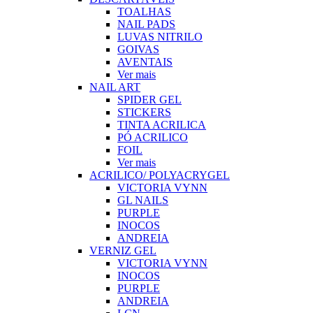
TOALHAS
NAIL PADS
LUVAS NITRILO
GOIVAS
AVENTAIS
Ver mais
NAIL ART
SPIDER GEL
STICKERS
TINTA ACRILICA
PÓ ACRILICO
FOIL
Ver mais
ACRILICO/ POLYACRYGEL
VICTORIA VYNN
GL NAILS
PURPLE
INOCOS
ANDREIA
VERNIZ GEL
VICTORIA VYNN
INOCOS
PURPLE
ANDREIA