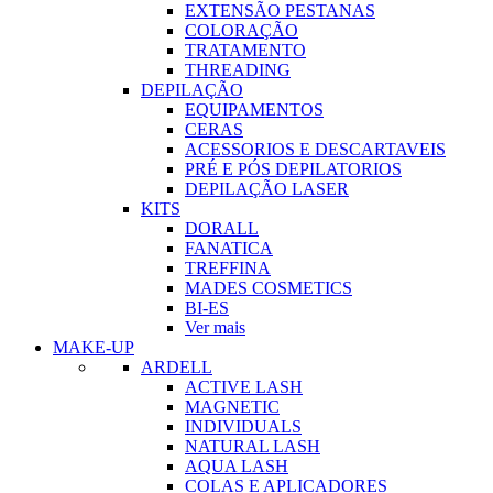
EXTENSÃO PESTANAS
COLORAÇÃO
TRATAMENTO
THREADING
DEPILAÇÃO
EQUIPAMENTOS
CERAS
ACESSORIOS E DESCARTAVEIS
PRÉ E PÓS DEPILATORIOS
DEPILAÇÃO LASER
KITS
DORALL
FANATICA
TREFFINA
MADES COSMETICS
BI-ES
Ver mais
MAKE-UP
ARDELL
ACTIVE LASH
MAGNETIC
INDIVIDUALS
NATURAL LASH
AQUA LASH
COLAS E APLICADORES