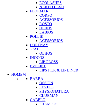
ECOLASHES
NAKED LASH
FLORMAR
CORPO
ACESSORIOS
ROSTO
OLHOS
LÁBIOS
POLLIÉ
ACESSORIOS
LORENAY
JCAT
OLHOS
INOCOS
LIP GLOSS
EVELINE
LIPSTICK & LIP LINER
HOMEM
BARBA
OSSION
LEVEL3
PHYSIONATURA
CLUBMAN
CABELO
SHAMPOS