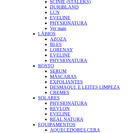
SCINIE (STALEKS)
DURIBLAND
LCN
EVELINE
PHYSIONATURA
Ver mais
LÁBIOS
AZOZA
BI-ES
LORENAY
EVELINE
PHYSIONATURA
ROSTO
SERUM
MÁSCARAS
EXFOLIANTES
DESMAQUI. E LEITES LIMPEZA
CREMES
SOLARES
PHYSIONATURA
REVLON
EVELINE
REAL NATURA
EQUIPAMENTOS
AQUECEDORES CERA