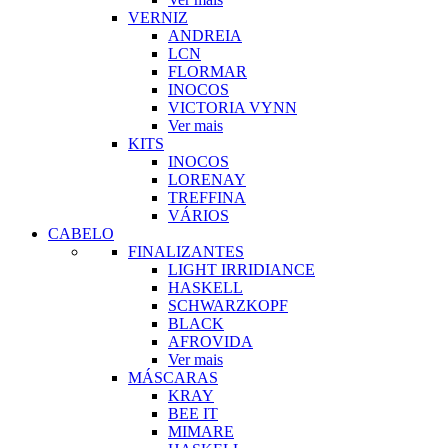
VERNIZ
ANDREIA
LCN
FLORMAR
INOCOS
VICTORIA VYNN
Ver mais
KITS
INOCOS
LORENAY
TREFFINA
VÁRIOS
CABELO
FINALIZANTES
LIGHT IRRIDIANCE
HASKELL
SCHWARZKOPF
BLACK
AFROVIDA
Ver mais
MÁSCARAS
KRAY
BEE IT
MIMARE