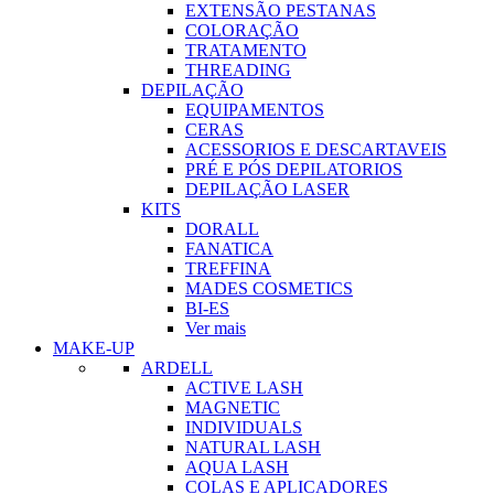
EXTENSÃO PESTANAS
COLORAÇÃO
TRATAMENTO
THREADING
DEPILAÇÃO
EQUIPAMENTOS
CERAS
ACESSORIOS E DESCARTAVEIS
PRÉ E PÓS DEPILATORIOS
DEPILAÇÃO LASER
KITS
DORALL
FANATICA
TREFFINA
MADES COSMETICS
BI-ES
Ver mais
MAKE-UP
ARDELL
ACTIVE LASH
MAGNETIC
INDIVIDUALS
NATURAL LASH
AQUA LASH
COLAS E APLICADORES