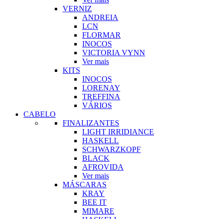
VERNIZ
ANDREIA
LCN
FLORMAR
INOCOS
VICTORIA VYNN
Ver mais
KITS
INOCOS
LORENAY
TREFFINA
VÁRIOS
CABELO
FINALIZANTES
LIGHT IRRIDIANCE
HASKELL
SCHWARZKOPF
BLACK
AFROVIDA
Ver mais
MÁSCARAS
KRAY
BEE IT
MIMARE