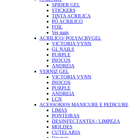
SPIDER GEL
STICKERS
TINTA ACRILICA
PÓ ACRILICO
FOIL
Ver mais
ACRILICO/ POLYACRYGEL
VICTORIA VYNN
GL NAILS
PURPLE
INOCOS
ANDREIA
VERNIZ GEL
VICTORIA VYNN
INOCOS
PURPLE
ANDREIA
LCN
ACESSORIOS MANICURE E PEDICURE
LIMAS
PONTEIRAS
DESINFECTANTES / LIMPEZA
MOLDES
CUTELARIA
Ver mais