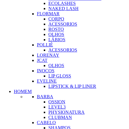
ECOLASHES
NAKED LASH
FLORMAR
CORPO
ACESSORIOS
ROSTO
OLHOS
LÁBIOS
POLLIÉ
ACESSORIOS
LORENAY
JCAT
OLHOS
INOCOS
LIP GLOSS
EVELINE
LIPSTICK & LIP LINER
HOMEM
BARBA
OSSION
LEVEL3
PHYSIONATURA
CLUBMAN
CABELO
SHAMPOS