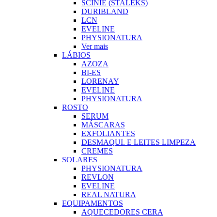
SCINIE (STALEKS)
DURIBLAND
LCN
EVELINE
PHYSIONATURA
Ver mais
LÁBIOS
AZOZA
BI-ES
LORENAY
EVELINE
PHYSIONATURA
ROSTO
SERUM
MÁSCARAS
EXFOLIANTES
DESMAQUI. E LEITES LIMPEZA
CREMES
SOLARES
PHYSIONATURA
REVLON
EVELINE
REAL NATURA
EQUIPAMENTOS
AQUECEDORES CERA