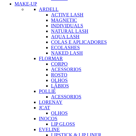
MAKE-UP
ARDELL
ACTIVE LASH
MAGNETIC
INDIVIDUALS
NATURAL LASH
AQUA LASH
COLAS E APLICADORES
ECOLASHES
NAKED LASH
FLORMAR
CORPO
ACESSORIOS
ROSTO
OLHOS
LÁBIOS
POLLIÉ
ACESSORIOS
LORENAY
JCAT
OLHOS
INOCOS
LIP GLOSS
EVELINE
LIPSTICK & LIP LINER