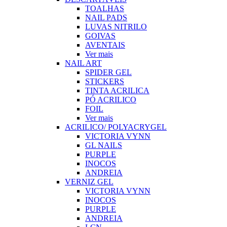
TOALHAS
NAIL PADS
LUVAS NITRILO
GOIVAS
AVENTAIS
Ver mais
NAIL ART
SPIDER GEL
STICKERS
TINTA ACRILICA
PÓ ACRILICO
FOIL
Ver mais
ACRILICO/ POLYACRYGEL
VICTORIA VYNN
GL NAILS
PURPLE
INOCOS
ANDREIA
VERNIZ GEL
VICTORIA VYNN
INOCOS
PURPLE
ANDREIA