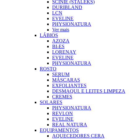
SCINIE (STALEKS)
DURIBLAND
LCN
EVELINE
PHYSIONATURA
Ver mais
LÁBIOS
AZOZA
BI-ES
LORENAY
EVELINE
PHYSIONATURA
ROSTO
SERUM
MÁSCARAS
EXFOLIANTES
DESMAQUI. E LEITES LIMPEZA
CREMES
SOLARES
PHYSIONATURA
REVLON
EVELINE
REAL NATURA
EQUIPAMENTOS
AQUECEDORES CERA