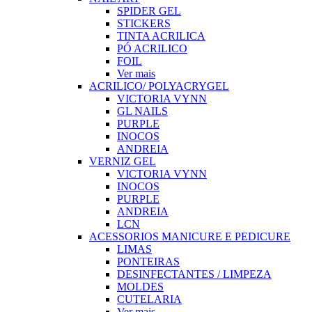
SPIDER GEL
STICKERS
TINTA ACRILICA
PÓ ACRILICO
FOIL
Ver mais
ACRILICO/ POLYACRYGEL
VICTORIA VYNN
GL NAILS
PURPLE
INOCOS
ANDREIA
VERNIZ GEL
VICTORIA VYNN
INOCOS
PURPLE
ANDREIA
LCN
ACESSORIOS MANICURE E PEDICURE
LIMAS
PONTEIRAS
DESINFECTANTES / LIMPEZA
MOLDES
CUTELARIA
Ver mais