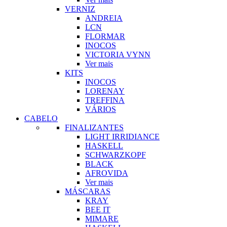
VERNIZ
ANDREIA
LCN
FLORMAR
INOCOS
VICTORIA VYNN
Ver mais
KITS
INOCOS
LORENAY
TREFFINA
VÁRIOS
CABELO
FINALIZANTES
LIGHT IRRIDIANCE
HASKELL
SCHWARZKOPF
BLACK
AFROVIDA
Ver mais
MÁSCARAS
KRAY
BEE IT
MIMARE