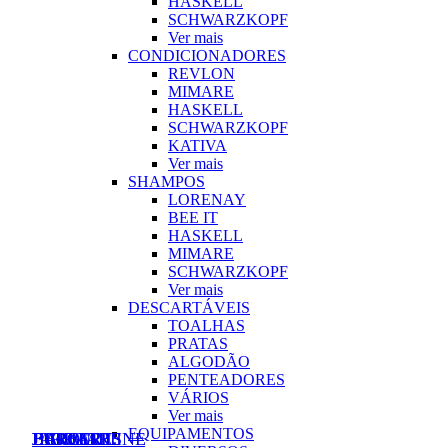
HASKELL
SCHWARZKOPF
Ver mais
CONDICIONADORES
REVLON
MIMARE
HASKELL
SCHWARZKOPF
KATIVA
Ver mais
SHAMPOS
LORENAY
BEE IT
HASKELL
MIMARE
SCHWARZKOPF
Ver mais
DESCARTÁVEIS
TOALHAS
PRATAS
ALGODÃO
PENTEADORES
VÁRIOS
Ver mais
EQUIPAMENTOS
EUROSTIL
JAGUAR
HERCULES
HAIRCARE
BARBER LINE
BIFULL