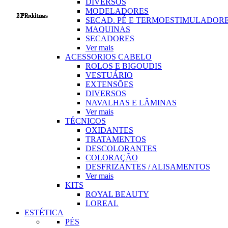
DIVERSOS
MODELADORES
17 Produtos
5 Produtos
1 Produtos
2 Produtos
1 Produtos
12 Produtos
SECAD. PÉ E TERMOESTIMULADOR
MAQUINAS
SECADORES
Ver mais
ACESSORIOS CABELO
ROLOS E BIGOUDIS
VESTUÁRIO
EXTENSÕES
DIVERSOS
NAVALHAS E LÂMINAS
Ver mais
TÉCNICOS
OXIDANTES
TRATAMENTOS
DESCOLORANTES
COLORAÇÃO
DESFRIZANTES / ALISAMENTOS
Ver mais
KITS
ROYAL BEAUTY
LOREAL
ESTÉTICA
PÉS