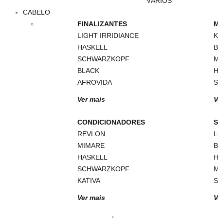
VÁRIOS
CABELO
FINALIZANTES
LIGHT IRRIDIANCE
K
HASKELL
B
SCHWARZKOPF
BLACK
H
AFROVIDA
Ver mais
V
CONDICIONADORES
REVLON
MIMARE
B
HASKELL
H
SCHWARZKOPF
KATIVA
Ver mais
V