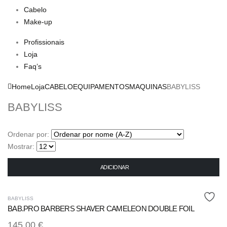
Cabelo
Make-up
Profissionais
Loja
Faq’s
Home
Loja
CABELO
EQUIPAMENTOS
MAQUINAS
BABYLISS
BABYLISS
Ordenar por:
Mostrar:
ADICIONAR
BABYLISS
BAB.PRO BARBERS SHAVER CAMELEON DOUBLE FOIL
145,00
€