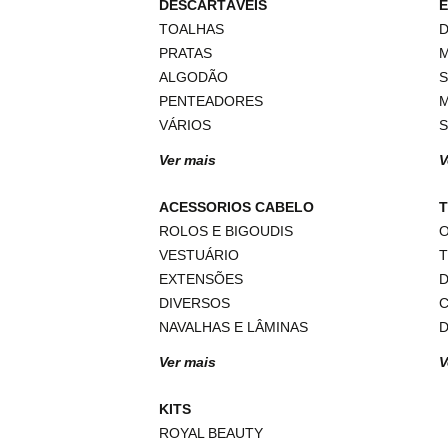
DESCARTÁVEIS
TOALHAS
D
PRATAS
ALGODÃO
S
PENTEADORES
VÁRIOS
Ver mais
V
ACESSORIOS CABELO
T
ROLOS E BIGOUDIS
O
VESTUÁRIO
EXTENSÕES
DIVERSOS
NAVALHAS E LÂMINAS
D
Ver mais
V
KITS
ROYAL BEAUTY