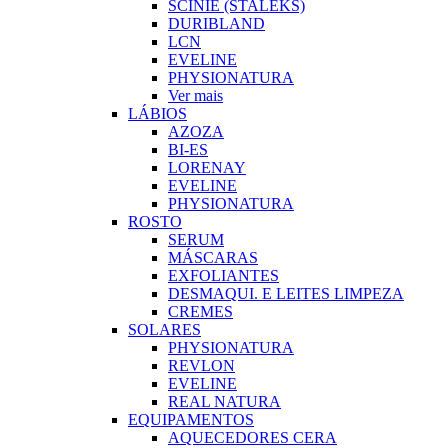
SCINIE (STALEKS)
DURIBLAND
LCN
EVELINE
PHYSIONATURA
Ver mais
LÁBIOS
AZOZA
BI-ES
LORENAY
EVELINE
PHYSIONATURA
ROSTO
SERUM
MÁSCARAS
EXFOLIANTES
DESMAQUI. E LEITES LIMPEZA
CREMES
SOLARES
PHYSIONATURA
REVLON
EVELINE
REAL NATURA
EQUIPAMENTOS
AQUECEDORES CERA