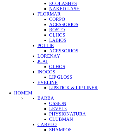
ECOLASHES
NAKED LASH
FLORMAR
CORPO
ACESSORIOS
ROSTO
OLHOS
LÁBIOS
POLLIÉ
ACESSORIOS
LORENAY
JCAT
OLHOS
INOCOS
LIP GLOSS
EVELINE
LIPSTICK & LIP LINER
HOMEM
BARBA
OSSION
LEVEL3
PHYSIONATURA
CLUBMAN
CABELO
SHAMPOS