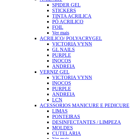
SPIDER GEL
STICKERS
TINTA ACRILICA
PÓ ACRILICO
FOIL
Ver mais
ACRILICO/ POLYACRYGEL
VICTORIA VYNN
GL NAILS
PURPLE
INOCOS
ANDREIA
VERNIZ GEL
VICTORIA VYNN
INOCOS
PURPLE
ANDREIA
LCN
ACESSORIOS MANICURE E PEDICURE
LIMAS
PONTEIRAS
DESINFECTANTES / LIMPEZA
MOLDES
CUTELARIA
Ver mais