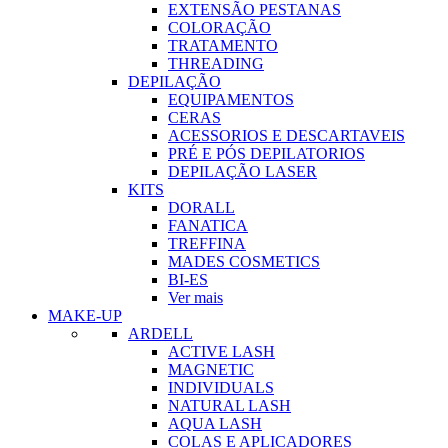
EXTENSÃO PESTANAS
COLORAÇÃO
TRATAMENTO
THREADING
DEPILAÇÃO
EQUIPAMENTOS
CERAS
ACESSORIOS E DESCARTAVEIS
PRÉ E PÓS DEPILATORIOS
DEPILAÇÃO LASER
KITS
DORALL
FANATICA
TREFFINA
MADES COSMETICS
BI-ES
Ver mais
MAKE-UP
ARDELL
ACTIVE LASH
MAGNETIC
INDIVIDUALS
NATURAL LASH
AQUA LASH
COLAS E APLICADORES