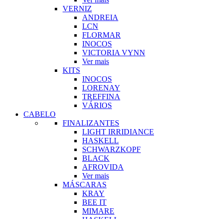
VERNIZ
ANDREIA
LCN
FLORMAR
INOCOS
VICTORIA VYNN
Ver mais
KITS
INOCOS
LORENAY
TREFFINA
VÁRIOS
CABELO
FINALIZANTES
LIGHT IRRIDIANCE
HASKELL
SCHWARZKOPF
BLACK
AFROVIDA
Ver mais
MÁSCARAS
KRAY
BEE IT
MIMARE