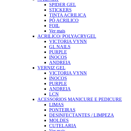
SPIDER GEL
STICKERS
TINTA ACRILICA
PÓ ACRILICO
FOIL
Ver mais
ACRILICO/ POLYACRYGEL
VICTORIA VYNN
GL NAILS
PURPLE
INOCOS
ANDREIA
VERNIZ GEL
VICTORIA VYNN
INOCOS
PURPLE
ANDREIA
LCN
ACESSORIOS MANICURE E PEDICURE
LIMAS
PONTEIRAS
DESINFECTANTES / LIMPEZA
MOLDES
CUTELARIA
Ver mais