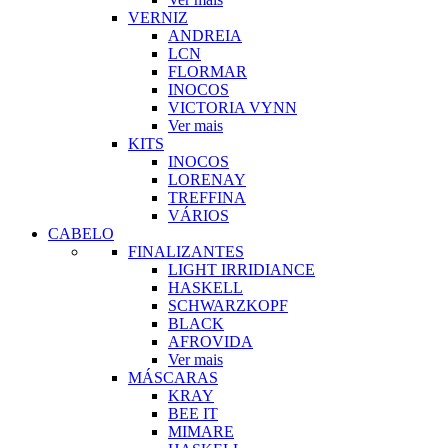
VERNIZ
ANDREIA
LCN
FLORMAR
INOCOS
VICTORIA VYNN
Ver mais
KITS
INOCOS
LORENAY
TREFFINA
VÁRIOS
CABELO
FINALIZANTES
LIGHT IRRIDIANCE
HASKELL
SCHWARZKOPF
BLACK
AFROVIDA
Ver mais
MÁSCARAS
KRAY
BEE IT
MIMARE