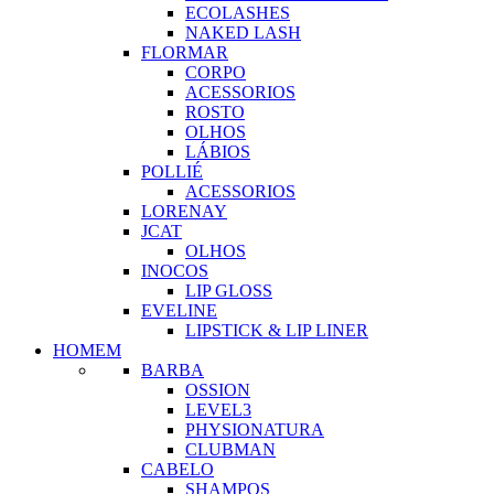
ECOLASHES
NAKED LASH
FLORMAR
CORPO
ACESSORIOS
ROSTO
OLHOS
LÁBIOS
POLLIÉ
ACESSORIOS
LORENAY
JCAT
OLHOS
INOCOS
LIP GLOSS
EVELINE
LIPSTICK & LIP LINER
HOMEM
BARBA
OSSION
LEVEL3
PHYSIONATURA
CLUBMAN
CABELO
SHAMPOS