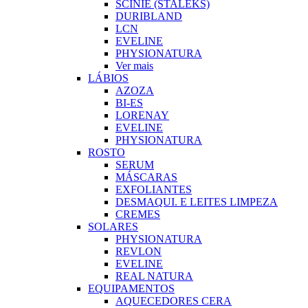
SCINIE (STALEKS)
DURIBLAND
LCN
EVELINE
PHYSIONATURA
Ver mais
LÁBIOS
AZOZA
BI-ES
LORENAY
EVELINE
PHYSIONATURA
ROSTO
SERUM
MÁSCARAS
EXFOLIANTES
DESMAQUI. E LEITES LIMPEZA
CREMES
SOLARES
PHYSIONATURA
REVLON
EVELINE
REAL NATURA
EQUIPAMENTOS
AQUECEDORES CERA