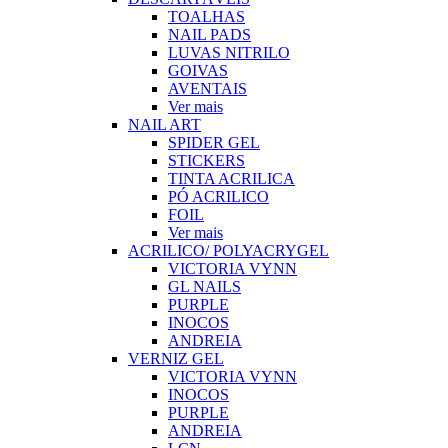
TOALHAS
NAIL PADS
LUVAS NITRILO
GOIVAS
AVENTAIS
Ver mais
NAIL ART
SPIDER GEL
STICKERS
TINTA ACRILICA
PÓ ACRILICO
FOIL
Ver mais
ACRILICO/ POLYACRYGEL
VICTORIA VYNN
GL NAILS
PURPLE
INOCOS
ANDREIA
VERNIZ GEL
VICTORIA VYNN
INOCOS
PURPLE
ANDREIA