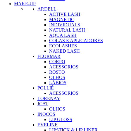
MAKE-UP
ARDELL
ACTIVE LASH
MAGNETIC
INDIVIDUALS
NATURAL LASH
AQUA LASH
COLAS E APLICADORES
ECOLASHES
NAKED LASH
FLORMAR
CORPO
ACESSORIOS
ROSTO
OLHOS
LÁBIOS
POLLIÉ
ACESSORIOS
LORENAY
JCAT
OLHOS
INOCOS
LIP GLOSS
EVELINE
LIPSTICK & LIP LINER