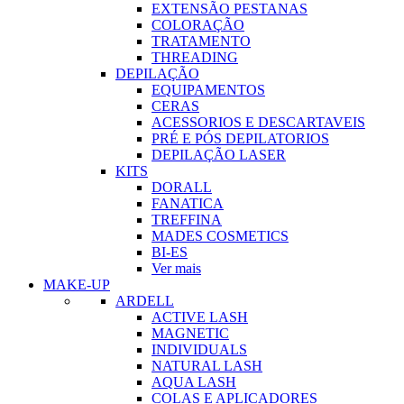
EXTENSÃO PESTANAS
COLORAÇÃO
TRATAMENTO
THREADING
DEPILAÇÃO
EQUIPAMENTOS
CERAS
ACESSORIOS E DESCARTAVEIS
PRÉ E PÓS DEPILATORIOS
DEPILAÇÃO LASER
KITS
DORALL
FANATICA
TREFFINA
MADES COSMETICS
BI-ES
Ver mais
MAKE-UP
ARDELL
ACTIVE LASH
MAGNETIC
INDIVIDUALS
NATURAL LASH
AQUA LASH
COLAS E APLICADORES