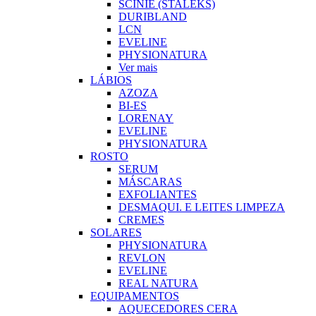
SCINIE (STALEKS)
DURIBLAND
LCN
EVELINE
PHYSIONATURA
Ver mais
LÁBIOS
AZOZA
BI-ES
LORENAY
EVELINE
PHYSIONATURA
ROSTO
SERUM
MÁSCARAS
EXFOLIANTES
DESMAQUI. E LEITES LIMPEZA
CREMES
SOLARES
PHYSIONATURA
REVLON
EVELINE
REAL NATURA
EQUIPAMENTOS
AQUECEDORES CERA