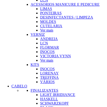
LCN
ACESSORIOS MANICURE E PEDICURE
LIMAS
PONTEIRAS
DESINFECTANTES / LIMPEZA
MOLDES
CUTELARIA
Ver mais
VERNIZ
ANDREIA
LCN
FLORMAR
INOCOS
VICTORIA VYNN
Ver mais
KITS
INOCOS
LORENAY
TREFFINA
VÁRIOS
CABELO
FINALIZANTES
LIGHT IRRIDIANCE
HASKELL
SCHWARZKOPF