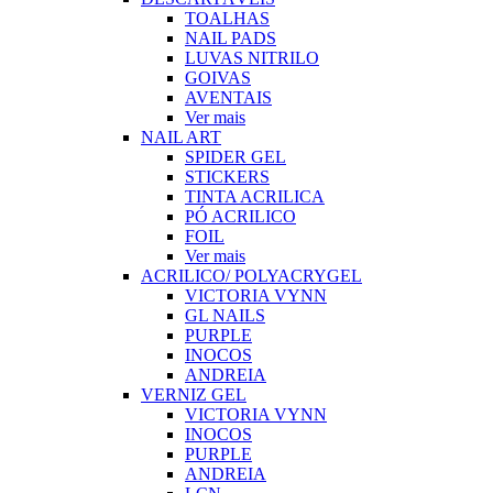
TOALHAS
NAIL PADS
LUVAS NITRILO
GOIVAS
AVENTAIS
Ver mais
NAIL ART
SPIDER GEL
STICKERS
TINTA ACRILICA
PÓ ACRILICO
FOIL
Ver mais
ACRILICO/ POLYACRYGEL
VICTORIA VYNN
GL NAILS
PURPLE
INOCOS
ANDREIA
VERNIZ GEL
VICTORIA VYNN
INOCOS
PURPLE
ANDREIA