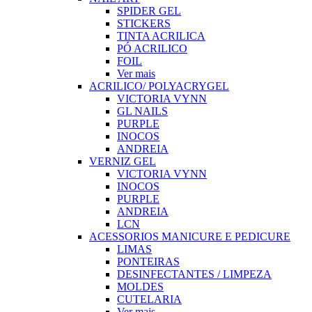
SPIDER GEL
STICKERS
TINTA ACRILICA
PÓ ACRILICO
FOIL
Ver mais
ACRILICO/ POLYACRYGEL
VICTORIA VYNN
GL NAILS
PURPLE
INOCOS
ANDREIA
VERNIZ GEL
VICTORIA VYNN
INOCOS
PURPLE
ANDREIA
LCN
ACESSORIOS MANICURE E PEDICURE
LIMAS
PONTEIRAS
DESINFECTANTES / LIMPEZA
MOLDES
CUTELARIA
Ver mais