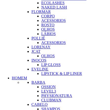
ECOLASHES
NAKED LASH
FLORMAR
CORPO
ACESSORIOS
ROSTO
OLHOS
LÁBIOS
POLLIÉ
ACESSORIOS
LORENAY
JCAT
OLHOS
INOCOS
LIP GLOSS
EVELINE
LIPSTICK & LIP LINER
HOMEM
BARBA
OSSION
LEVEL3
PHYSIONATURA
CLUBMAN
CABELO
SHAMPOS