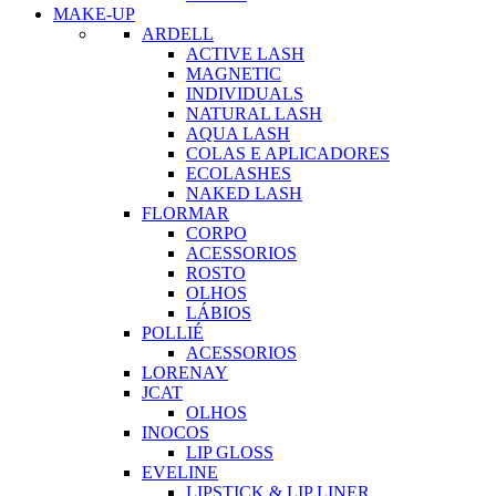
MAKE-UP
ARDELL
ACTIVE LASH
MAGNETIC
INDIVIDUALS
NATURAL LASH
AQUA LASH
COLAS E APLICADORES
ECOLASHES
NAKED LASH
FLORMAR
CORPO
ACESSORIOS
ROSTO
OLHOS
LÁBIOS
POLLIÉ
ACESSORIOS
LORENAY
JCAT
OLHOS
INOCOS
LIP GLOSS
EVELINE
LIPSTICK & LIP LINER