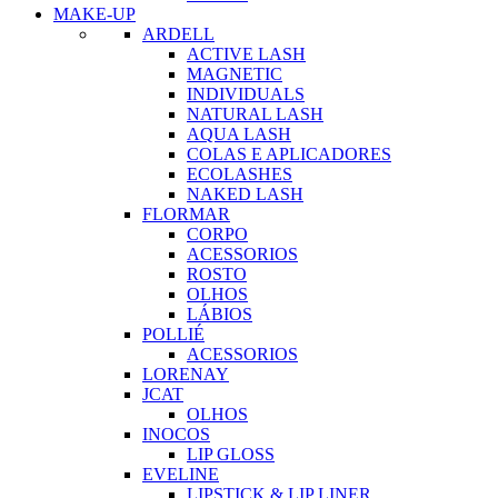
MAKE-UP
ARDELL
ACTIVE LASH
MAGNETIC
INDIVIDUALS
NATURAL LASH
AQUA LASH
COLAS E APLICADORES
ECOLASHES
NAKED LASH
FLORMAR
CORPO
ACESSORIOS
ROSTO
OLHOS
LÁBIOS
POLLIÉ
ACESSORIOS
LORENAY
JCAT
OLHOS
INOCOS
LIP GLOSS
EVELINE
LIPSTICK & LIP LINER