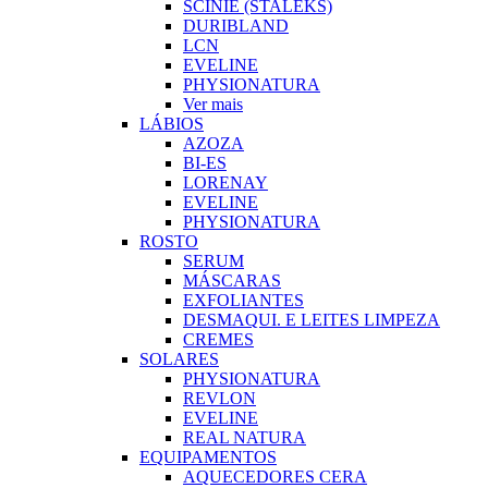
SCINIE (STALEKS)
DURIBLAND
LCN
EVELINE
PHYSIONATURA
Ver mais
LÁBIOS
AZOZA
BI-ES
LORENAY
EVELINE
PHYSIONATURA
ROSTO
SERUM
MÁSCARAS
EXFOLIANTES
DESMAQUI. E LEITES LIMPEZA
CREMES
SOLARES
PHYSIONATURA
REVLON
EVELINE
REAL NATURA
EQUIPAMENTOS
AQUECEDORES CERA