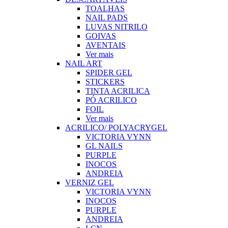
TOALHAS
NAIL PADS
LUVAS NITRILO
GOIVAS
AVENTAIS
Ver mais
NAIL ART
SPIDER GEL
STICKERS
TINTA ACRILICA
PÓ ACRILICO
FOIL
Ver mais
ACRILICO/ POLYACRYGEL
VICTORIA VYNN
GL NAILS
PURPLE
INOCOS
ANDREIA
VERNIZ GEL
VICTORIA VYNN
INOCOS
PURPLE
ANDREIA