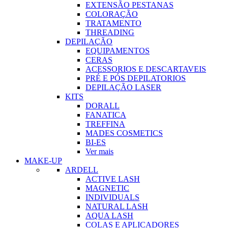
EXTENSÃO PESTANAS
COLORAÇÃO
TRATAMENTO
THREADING
DEPILAÇÃO
EQUIPAMENTOS
CERAS
ACESSORIOS E DESCARTAVEIS
PRÉ E PÓS DEPILATORIOS
DEPILAÇÃO LASER
KITS
DORALL
FANATICA
TREFFINA
MADES COSMETICS
BI-ES
Ver mais
MAKE-UP
ARDELL
ACTIVE LASH
MAGNETIC
INDIVIDUALS
NATURAL LASH
AQUA LASH
COLAS E APLICADORES