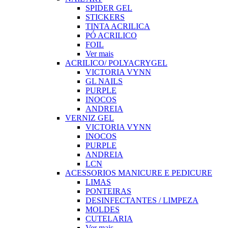
SPIDER GEL
STICKERS
TINTA ACRILICA
PÓ ACRILICO
FOIL
Ver mais
ACRILICO/ POLYACRYGEL
VICTORIA VYNN
GL NAILS
PURPLE
INOCOS
ANDREIA
VERNIZ GEL
VICTORIA VYNN
INOCOS
PURPLE
ANDREIA
LCN
ACESSORIOS MANICURE E PEDICURE
LIMAS
PONTEIRAS
DESINFECTANTES / LIMPEZA
MOLDES
CUTELARIA
Ver mais