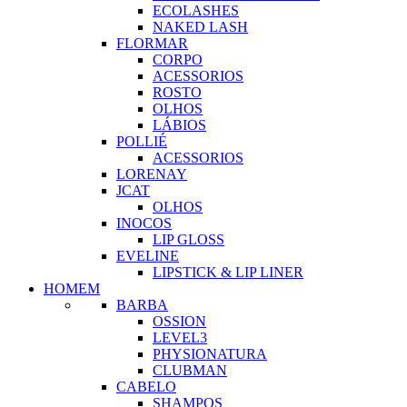
ECOLASHES
NAKED LASH
FLORMAR
CORPO
ACESSORIOS
ROSTO
OLHOS
LÁBIOS
POLLIÉ
ACESSORIOS
LORENAY
JCAT
OLHOS
INOCOS
LIP GLOSS
EVELINE
LIPSTICK & LIP LINER
HOMEM
BARBA
OSSION
LEVEL3
PHYSIONATURA
CLUBMAN
CABELO
SHAMPOS