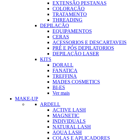
EXTENSÃO PESTANAS
COLORAÇÃO
TRATAMENTO
THREADING
DEPILAÇÃO
EQUIPAMENTOS
CERAS
ACESSORIOS E DESCARTAVEIS
PRÉ E PÓS DEPILATORIOS
DEPILAÇÃO LASER
KITS
DORALL
FANATICA
TREFFINA
MADES COSMETICS
BI-ES
Ver mais
MAKE-UP
ARDELL
ACTIVE LASH
MAGNETIC
INDIVIDUALS
NATURAL LASH
AQUA LASH
COLAS E APLICADORES