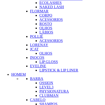
ECOLASHES
NAKED LASH
FLORMAR
CORPO
ACESSORIOS
ROSTO
OLHOS
LÁBIOS
POLLIÉ
ACESSORIOS
LORENAY
JCAT
OLHOS
INOCOS
LIP GLOSS
EVELINE
LIPSTICK & LIP LINER
HOMEM
BARBA
OSSION
LEVEL3
PHYSIONATURA
CLUBMAN
CABELO
SHAMPOS