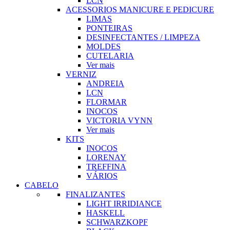
LCN
ACESSORIOS MANICURE E PEDICURE
LIMAS
PONTEIRAS
DESINFECTANTES / LIMPEZA
MOLDES
CUTELARIA
Ver mais
VERNIZ
ANDREIA
LCN
FLORMAR
INOCOS
VICTORIA VYNN
Ver mais
KITS
INOCOS
LORENAY
TREFFINA
VÁRIOS
CABELO
FINALIZANTES
LIGHT IRRIDIANCE
HASKELL
SCHWARZKOPF