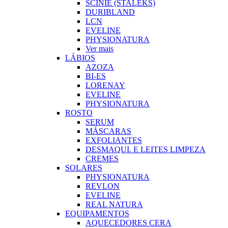
SCINIE (STALEKS)
DURIBLAND
LCN
EVELINE
PHYSIONATURA
Ver mais
LÁBIOS
AZOZA
BI-ES
LORENAY
EVELINE
PHYSIONATURA
ROSTO
SERUM
MÁSCARAS
EXFOLIANTES
DESMAQUI. E LEITES LIMPEZA
CREMES
SOLARES
PHYSIONATURA
REVLON
EVELINE
REAL NATURA
EQUIPAMENTOS
AQUECEDORES CERA