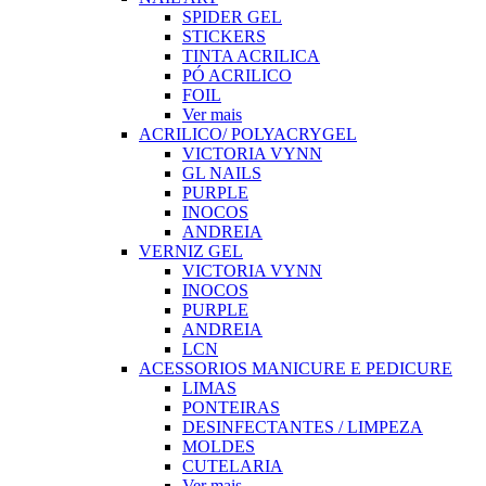
SPIDER GEL
STICKERS
TINTA ACRILICA
PÓ ACRILICO
FOIL
Ver mais
ACRILICO/ POLYACRYGEL
VICTORIA VYNN
GL NAILS
PURPLE
INOCOS
ANDREIA
VERNIZ GEL
VICTORIA VYNN
INOCOS
PURPLE
ANDREIA
LCN
ACESSORIOS MANICURE E PEDICURE
LIMAS
PONTEIRAS
DESINFECTANTES / LIMPEZA
MOLDES
CUTELARIA
Ver mais