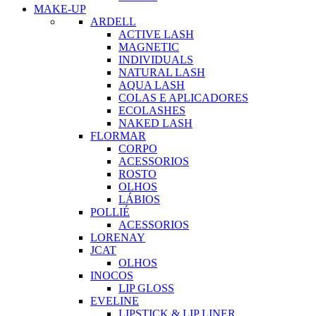
MAKE-UP
ARDELL
ACTIVE LASH
MAGNETIC
INDIVIDUALS
NATURAL LASH
AQUA LASH
COLAS E APLICADORES
ECOLASHES
NAKED LASH
FLORMAR
CORPO
ACESSORIOS
ROSTO
OLHOS
LÁBIOS
POLLIÉ
ACESSORIOS
LORENAY
JCAT
OLHOS
INOCOS
LIP GLOSS
EVELINE
LIPSTICK & LIP LINER