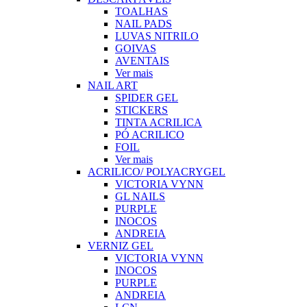
TOALHAS
NAIL PADS
LUVAS NITRILO
GOIVAS
AVENTAIS
Ver mais
NAIL ART
SPIDER GEL
STICKERS
TINTA ACRILICA
PÓ ACRILICO
FOIL
Ver mais
ACRILICO/ POLYACRYGEL
VICTORIA VYNN
GL NAILS
PURPLE
INOCOS
ANDREIA
VERNIZ GEL
VICTORIA VYNN
INOCOS
PURPLE
ANDREIA