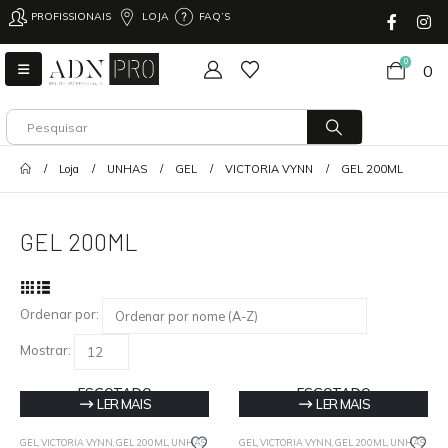
PROFISSIONAIS
LOJA
FAQ’S
0
0
Loja
UNHAS
GEL
VICTORIA VYNN
GEL 200ML
GEL 200ML
Ordenar por:
Mostrar:
ESGOTADO
ESGOTADO
LER MAIS
LER MAIS
GEL
,
VICTORIA VYNN
,
GEL 200ML
,
UNHAS
GEL
,
VICTORIA VYNN
,
GEL 200ML
,
UNHAS