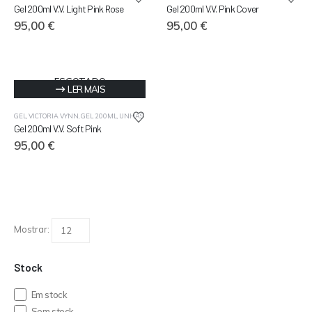
Gel 200ml V.V. Light Pink Rose
Gel 200ml V.V. Pink Cover
95,00
€
95,00
€
ESGOTADO
LER MAIS
GEL
,
VICTORIA VYNN
,
GEL 200ML
,
UNHAS
Gel 200ml V.V. Soft Pink
95,00
€
Mostrar:
Stock
Em stock
Sem stock