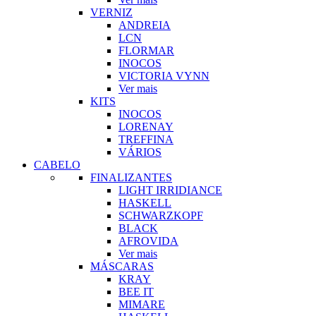
VERNIZ
ANDREIA
LCN
FLORMAR
INOCOS
VICTORIA VYNN
Ver mais
KITS
INOCOS
LORENAY
TREFFINA
VÁRIOS
CABELO
FINALIZANTES
LIGHT IRRIDIANCE
HASKELL
SCHWARZKOPF
BLACK
AFROVIDA
Ver mais
MÁSCARAS
KRAY
BEE IT
MIMARE