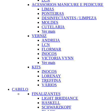
LCN
ACESSORIOS MANICURE E PEDICURE
LIMAS
PONTEIRAS
DESINFECTANTES / LIMPEZA
MOLDES
CUTELARIA
Ver mais
VERNIZ
ANDREIA
LCN
FLORMAR
INOCOS
VICTORIA VYNN
Ver mais
KITS
INOCOS
LORENAY
TREFFINA
VÁRIOS
CABELO
FINALIZANTES
LIGHT IRRIDIANCE
HASKELL
SCHWARZKOPF