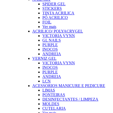
SPIDER GEL
STICKERS
TINTA ACRILICA
PÓ ACRILICO
FOIL
Ver mais
ACRILICO/ POLYACRYGEL
VICTORIA VYNN
GL NAILS
PURPLE
INOCOS
ANDREIA
VERNIZ GEL
VICTORIA VYNN
INOCOS
PURPLE
ANDREIA
LCN
ACESSORIOS MANICURE E PEDICURE
LIMAS
PONTEIRAS
DESINFECTANTES / LIMPEZA
MOLDES
CUTELARIA
Ver mais