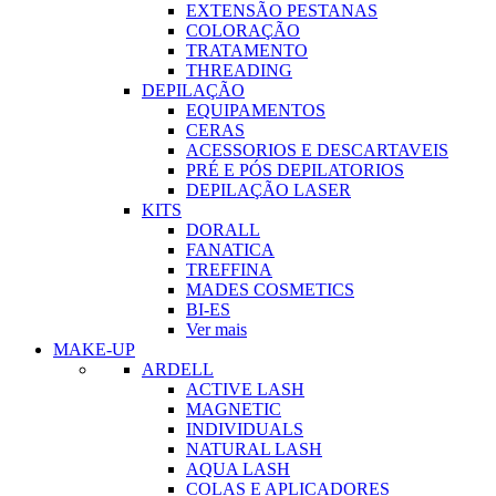
EXTENSÃO PESTANAS
COLORAÇÃO
TRATAMENTO
THREADING
DEPILAÇÃO
EQUIPAMENTOS
CERAS
ACESSORIOS E DESCARTAVEIS
PRÉ E PÓS DEPILATORIOS
DEPILAÇÃO LASER
KITS
DORALL
FANATICA
TREFFINA
MADES COSMETICS
BI-ES
Ver mais
MAKE-UP
ARDELL
ACTIVE LASH
MAGNETIC
INDIVIDUALS
NATURAL LASH
AQUA LASH
COLAS E APLICADORES