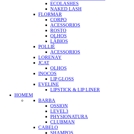
ECOLASHES
NAKED LASH
FLORMAR
CORPO
ACESSORIOS
ROSTO
OLHOS
LÁBIOS
POLLIÉ
ACESSORIOS
LORENAY
JCAT
OLHOS
INOCOS
LIP GLOSS
EVELINE
LIPSTICK & LIP LINER
HOMEM
BARBA
OSSION
LEVEL3
PHYSIONATURA
CLUBMAN
CABELO
SHAMPOS