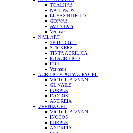
TOALHAS
NAIL PADS
LUVAS NITRILO
GOIVAS
AVENTAIS
Ver mais
NAIL ART
SPIDER GEL
STICKERS
TINTA ACRILICA
PÓ ACRILICO
FOIL
Ver mais
ACRILICO/ POLYACRYGEL
VICTORIA VYNN
GL NAILS
PURPLE
INOCOS
ANDREIA
VERNIZ GEL
VICTORIA VYNN
INOCOS
PURPLE
ANDREIA