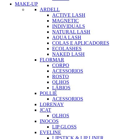
MAKE-UP
ARDELL
ACTIVE LASH
MAGNETIC
INDIVIDUALS
NATURAL LASH
AQUA LASH
COLAS E APLICADORES
ECOLASHES
NAKED LASH
FLORMAR
CORPO
ACESSORIOS
ROSTO
OLHOS
LÁBIOS
POLLIÉ
ACESSORIOS
LORENAY
JCAT
OLHOS
INOCOS
LIP GLOSS
EVELINE
LIPSTICK & LIP LINER