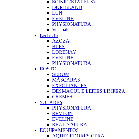
SCINIE (STALEKS)
DURIBLAND
LCN
EVELINE
PHYSIONATURA
Ver mais
LÁBIOS
AZOZA
BI-ES
LORENAY
EVELINE
PHYSIONATURA
ROSTO
SERUM
MÁSCARAS
EXFOLIANTES
DESMAQUI. E LEITES LIMPEZA
CREMES
SOLARES
PHYSIONATURA
REVLON
EVELINE
REAL NATURA
EQUIPAMENTOS
AQUECEDORES CERA