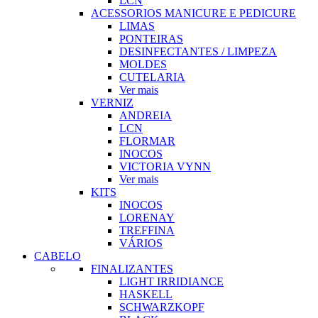
LCN
ACESSORIOS MANICURE E PEDICURE
LIMAS
PONTEIRAS
DESINFECTANTES / LIMPEZA
MOLDES
CUTELARIA
Ver mais
VERNIZ
ANDREIA
LCN
FLORMAR
INOCOS
VICTORIA VYNN
Ver mais
KITS
INOCOS
LORENAY
TREFFINA
VÁRIOS
CABELO
FINALIZANTES
LIGHT IRRIDIANCE
HASKELL
SCHWARZKOPF