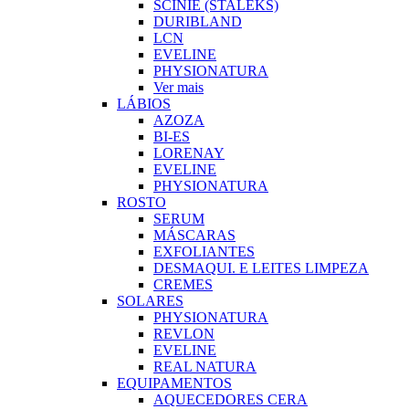
SCINIE (STALEKS)
DURIBLAND
LCN
EVELINE
PHYSIONATURA
Ver mais
LÁBIOS
AZOZA
BI-ES
LORENAY
EVELINE
PHYSIONATURA
ROSTO
SERUM
MÁSCARAS
EXFOLIANTES
DESMAQUI. E LEITES LIMPEZA
CREMES
SOLARES
PHYSIONATURA
REVLON
EVELINE
REAL NATURA
EQUIPAMENTOS
AQUECEDORES CERA