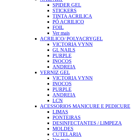
SPIDER GEL
STICKERS
TINTA ACRILICA
PÓ ACRILICO
FOIL
Ver mais
ACRILICO/ POLYACRYGEL
VICTORIA VYNN
GL NAILS
PURPLE
INOCOS
ANDREIA
VERNIZ GEL
VICTORIA VYNN
INOCOS
PURPLE
ANDREIA
LCN
ACESSORIOS MANICURE E PEDICURE
LIMAS
PONTEIRAS
DESINFECTANTES / LIMPEZA
MOLDES
CUTELARIA
Ver mais