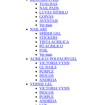
TOALHAS
NAIL PADS
LUVAS NITRILO
GOIVAS
AVENTAIS
Ver mais
NAIL ART
SPIDER GEL
STICKERS
TINTA ACRILICA
PÓ ACRILICO
FOIL
Ver mais
ACRILICO/ POLYACRYGEL
VICTORIA VYNN
GL NAILS
PURPLE
INOCOS
ANDREIA
VERNIZ GEL
VICTORIA VYNN
INOCOS
PURPLE
ANDREIA