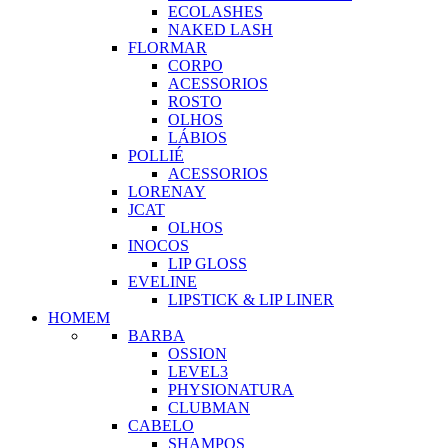
ECOLASHES
NAKED LASH
FLORMAR
CORPO
ACESSORIOS
ROSTO
OLHOS
LÁBIOS
POLLIÉ
ACESSORIOS
LORENAY
JCAT
OLHOS
INOCOS
LIP GLOSS
EVELINE
LIPSTICK & LIP LINER
HOMEM
BARBA
OSSION
LEVEL3
PHYSIONATURA
CLUBMAN
CABELO
SHAMPOS