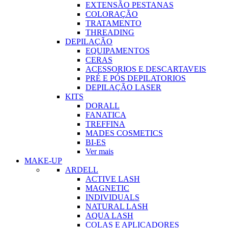
EXTENSÃO PESTANAS
COLORAÇÃO
TRATAMENTO
THREADING
DEPILAÇÃO
EQUIPAMENTOS
CERAS
ACESSORIOS E DESCARTAVEIS
PRÉ E PÓS DEPILATORIOS
DEPILAÇÃO LASER
KITS
DORALL
FANATICA
TREFFINA
MADES COSMETICS
BI-ES
Ver mais
MAKE-UP
ARDELL
ACTIVE LASH
MAGNETIC
INDIVIDUALS
NATURAL LASH
AQUA LASH
COLAS E APLICADORES