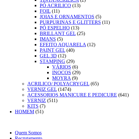
PÓ ACRILICO
(13)
FOIL
(11)
JOIAS E ORNAMENTOS
(5)
PURPURINAS E GLITTERS
(11)
PÓ ESPELHO
(13)
BRILLANT GEL
(25)
IMANS
(5)
EFEITO AQUARELA
(12)
PAINT GEL
(40)
GEL 3D
(12)
STAMPING
(29)
VÁRIOS
(6)
INOCOS
(29)
MOYRA
(9)
ACRILICO/ POLYACRYGEL
(65)
VERNIZ GEL
(1474)
ACESSORIOS MANICURE E PEDICURE
(641)
VERNIZ
(511)
KITS
(7)
HOMEM
(51)
Quem Somos
Recrutamento