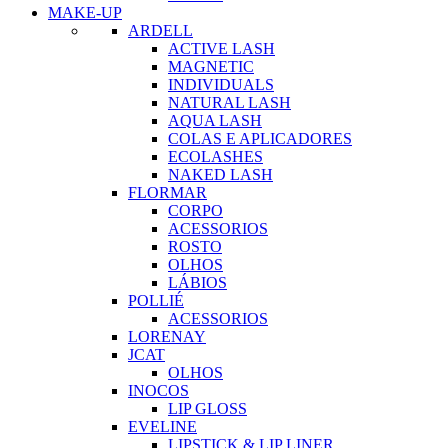
MAKE-UP
ARDELL
ACTIVE LASH
MAGNETIC
INDIVIDUALS
NATURAL LASH
AQUA LASH
COLAS E APLICADORES
ECOLASHES
NAKED LASH
FLORMAR
CORPO
ACESSORIOS
ROSTO
OLHOS
LÁBIOS
POLLIÉ
ACESSORIOS
LORENAY
JCAT
OLHOS
INOCOS
LIP GLOSS
EVELINE
LIPSTICK & LIP LINER