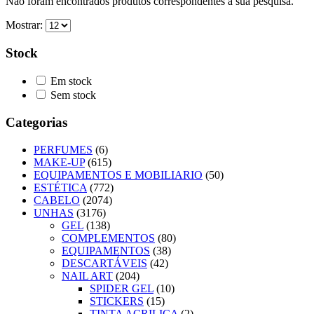
Não foram encontrados produtos correspondentes à sua pesquisa.
Mostrar:
Stock
Em stock
Sem stock
Categorias
PERFUMES
(6)
MAKE-UP
(615)
EQUIPAMENTOS E MOBILIARIO
(50)
ESTÉTICA
(772)
CABELO
(2074)
UNHAS
(3176)
GEL
(138)
COMPLEMENTOS
(80)
EQUIPAMENTOS
(38)
DESCARTÁVEIS
(42)
NAIL ART
(204)
SPIDER GEL
(10)
STICKERS
(15)
TINTA ACRILICA
(2)