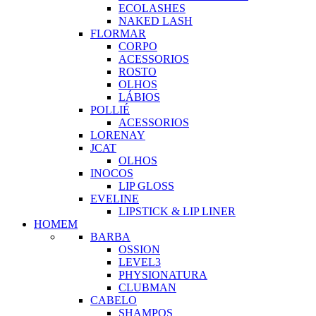
ECOLASHES
NAKED LASH
FLORMAR
CORPO
ACESSORIOS
ROSTO
OLHOS
LÁBIOS
POLLIÉ
ACESSORIOS
LORENAY
JCAT
OLHOS
INOCOS
LIP GLOSS
EVELINE
LIPSTICK & LIP LINER
HOMEM
BARBA
OSSION
LEVEL3
PHYSIONATURA
CLUBMAN
CABELO
SHAMPOS