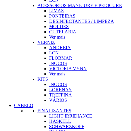
LCN
ACESSORIOS MANICURE E PEDICURE
LIMAS
PONTEIRAS
DESINFECTANTES / LIMPEZA
MOLDES
CUTELARIA
Ver mais
VERNIZ
ANDREIA
LCN
FLORMAR
INOCOS
VICTORIA VYNN
Ver mais
KITS
INOCOS
LORENAY
TREFFINA
VÁRIOS
CABELO
FINALIZANTES
LIGHT IRRIDIANCE
HASKELL
SCHWARZKOPF