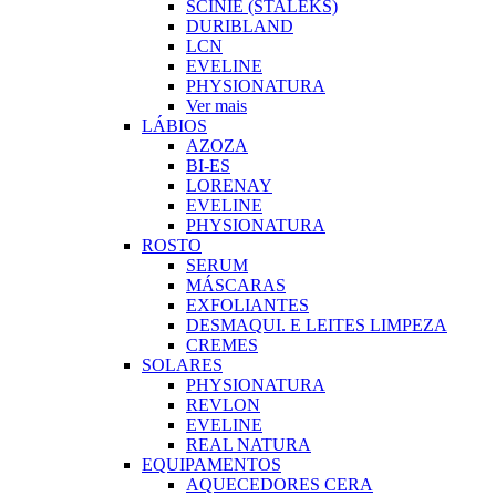
SCINIE (STALEKS)
DURIBLAND
LCN
EVELINE
PHYSIONATURA
Ver mais
LÁBIOS
AZOZA
BI-ES
LORENAY
EVELINE
PHYSIONATURA
ROSTO
SERUM
MÁSCARAS
EXFOLIANTES
DESMAQUI. E LEITES LIMPEZA
CREMES
SOLARES
PHYSIONATURA
REVLON
EVELINE
REAL NATURA
EQUIPAMENTOS
AQUECEDORES CERA