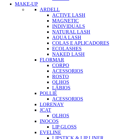
MAKE-UP
ARDELL
ACTIVE LASH
MAGNETIC
INDIVIDUALS
NATURAL LASH
AQUA LASH
COLAS E APLICADORES
ECOLASHES
NAKED LASH
FLORMAR
CORPO
ACESSORIOS
ROSTO
OLHOS
LÁBIOS
POLLIÉ
ACESSORIOS
LORENAY
JCAT
OLHOS
INOCOS
LIP GLOSS
EVELINE
LIPSTICK & LIP LINER