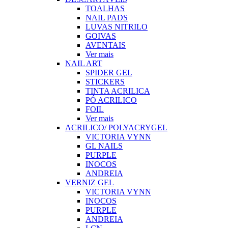
TOALHAS
NAIL PADS
LUVAS NITRILO
GOIVAS
AVENTAIS
Ver mais
NAIL ART
SPIDER GEL
STICKERS
TINTA ACRILICA
PÓ ACRILICO
FOIL
Ver mais
ACRILICO/ POLYACRYGEL
VICTORIA VYNN
GL NAILS
PURPLE
INOCOS
ANDREIA
VERNIZ GEL
VICTORIA VYNN
INOCOS
PURPLE
ANDREIA