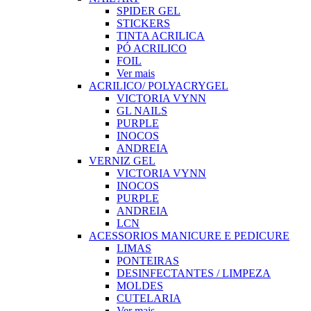
SPIDER GEL
STICKERS
TINTA ACRILICA
PÓ ACRILICO
FOIL
Ver mais
ACRILICO/ POLYACRYGEL
VICTORIA VYNN
GL NAILS
PURPLE
INOCOS
ANDREIA
VERNIZ GEL
VICTORIA VYNN
INOCOS
PURPLE
ANDREIA
LCN
ACESSORIOS MANICURE E PEDICURE
LIMAS
PONTEIRAS
DESINFECTANTES / LIMPEZA
MOLDES
CUTELARIA
Ver mais