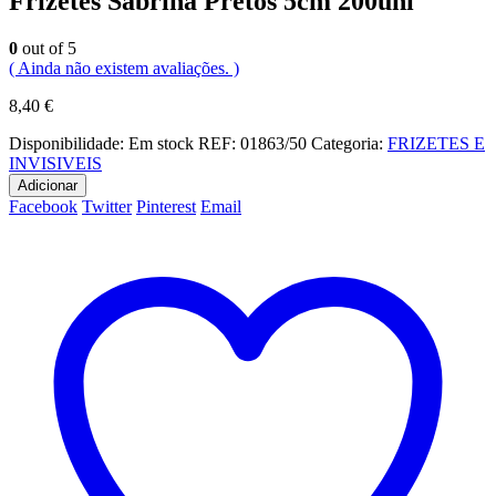
Frizetes Sabrina Pretos 5cm 200uni
0
out of 5
( Ainda não existem avaliações. )
8,40
€
Disponibilidade:
Em stock
REF:
01863/50
Categoria:
FRIZETES E
INVISIVEIS
Adicionar
Facebook
Twitter
Pinterest
Email