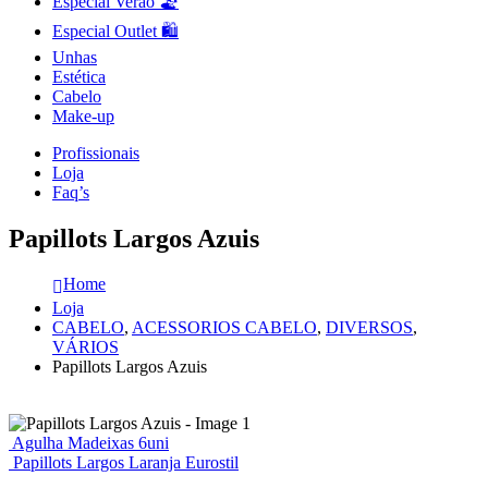
Especial Verão 🏖️
Especial Outlet 🛍️
Unhas
Estética
Cabelo
Make-up
Profissionais
Loja
Faq’s
Papillots Largos Azuis
Home
Loja
CABELO
,
ACESSORIOS CABELO
,
DIVERSOS
,
VÁRIOS
Papillots Largos Azuis
Agulha Madeixas 6uni
Papillots Largos Laranja Eurostil