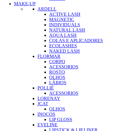
MAKE-UP
ARDELL
ACTIVE LASH
MAGNETIC
INDIVIDUALS
NATURAL LASH
AQUA LASH
COLAS E APLICADORES
ECOLASHES
NAKED LASH
FLORMAR
CORPO
ACESSORIOS
ROSTO
OLHOS
LÁBIOS
POLLIÉ
ACESSORIOS
LORENAY
JCAT
OLHOS
INOCOS
LIP GLOSS
EVELINE
LIPSTICK & LIP LINER