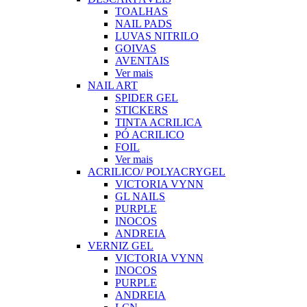
TOALHAS
NAIL PADS
LUVAS NITRILO
GOIVAS
AVENTAIS
Ver mais
NAIL ART
SPIDER GEL
STICKERS
TINTA ACRILICA
PÓ ACRILICO
FOIL
Ver mais
ACRILICO/ POLYACRYGEL
VICTORIA VYNN
GL NAILS
PURPLE
INOCOS
ANDREIA
VERNIZ GEL
VICTORIA VYNN
INOCOS
PURPLE
ANDREIA