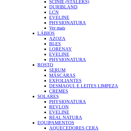
SCINIE (STALEKS)
DURIBLAND
LCN
EVELINE
PHYSIONATURA
Ver mais
LÁBIOS
AZOZA
BI-ES
LORENAY
EVELINE
PHYSIONATURA
ROSTO
SERUM
MÁSCARAS
EXFOLIANTES
DESMAQUI. E LEITES LIMPEZA
CREMES
SOLARES
PHYSIONATURA
REVLON
EVELINE
REAL NATURA
EQUIPAMENTOS
AQUECEDORES CERA