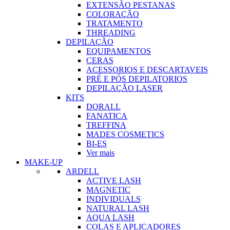
EXTENSÃO PESTANAS
COLORAÇÃO
TRATAMENTO
THREADING
DEPILAÇÃO
EQUIPAMENTOS
CERAS
ACESSORIOS E DESCARTAVEIS
PRÉ E PÓS DEPILATORIOS
DEPILAÇÃO LASER
KITS
DORALL
FANATICA
TREFFINA
MADES COSMETICS
BI-ES
Ver mais
MAKE-UP
ARDELL
ACTIVE LASH
MAGNETIC
INDIVIDUALS
NATURAL LASH
AQUA LASH
COLAS E APLICADORES