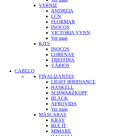
VERNIZ
ANDREIA
LCN
FLORMAR
INOCOS
VICTORIA VYNN
Ver mais
KITS
INOCOS
LORENAY
TREFFINA
VÁRIOS
CABELO
FINALIZANTES
LIGHT IRRIDIANCE
HASKELL
SCHWARZKOPF
BLACK
AFROVIDA
Ver mais
MÁSCARAS
KRAY
BEE IT
MIMARE