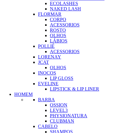
ECOLASHES
NAKED LASH
FLORMAR
CORPO
ACESSORIOS
ROSTO
OLHOS
LÁBIOS
POLLIÉ
ACESSORIOS
LORENAY
JCAT
OLHOS
INOCOS
LIP GLOSS
EVELINE
LIPSTICK & LIP LINER
HOMEM
BARBA
OSSION
LEVEL3
PHYSIONATURA
CLUBMAN
CABELO
SHAMPOS