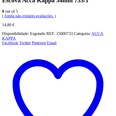
Escova Acca Kappa 34mm 733/1
0
out of 5
( Ainda não existem avaliações. )
14,80
€
Disponibilidade:
Esgotado
REF:
15000733
Categoria:
ACCA
KAPPA
Facebook
Twitter
Pinterest
Email