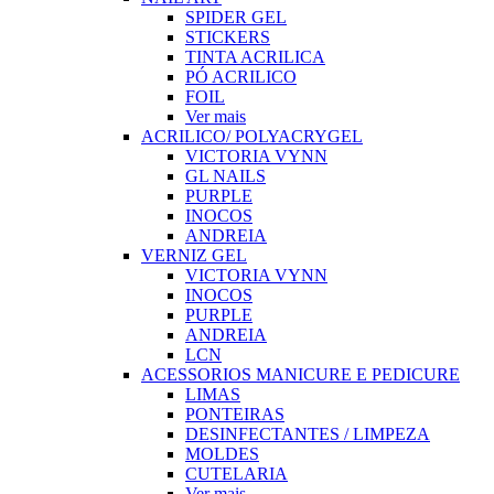
SPIDER GEL
STICKERS
TINTA ACRILICA
PÓ ACRILICO
FOIL
Ver mais
ACRILICO/ POLYACRYGEL
VICTORIA VYNN
GL NAILS
PURPLE
INOCOS
ANDREIA
VERNIZ GEL
VICTORIA VYNN
INOCOS
PURPLE
ANDREIA
LCN
ACESSORIOS MANICURE E PEDICURE
LIMAS
PONTEIRAS
DESINFECTANTES / LIMPEZA
MOLDES
CUTELARIA
Ver mais