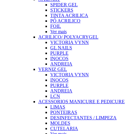
SPIDER GEL
STICKERS
TINTA ACRILICA
PÓ ACRILICO
FOIL
Ver mais
ACRILICO/ POLYACRYGEL
VICTORIA VYNN
GL NAILS
PURPLE
INOCOS
ANDREIA
VERNIZ GEL
VICTORIA VYNN
INOCOS
PURPLE
ANDREIA
LCN
ACESSORIOS MANICURE E PEDICURE
LIMAS
PONTEIRAS
DESINFECTANTES / LIMPEZA
MOLDES
CUTELARIA
Ver mais