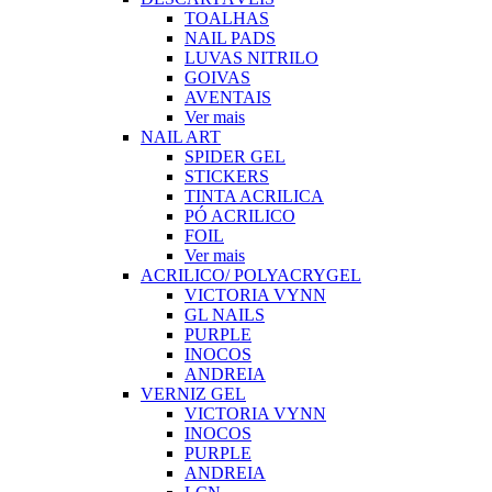
TOALHAS
NAIL PADS
LUVAS NITRILO
GOIVAS
AVENTAIS
Ver mais
NAIL ART
SPIDER GEL
STICKERS
TINTA ACRILICA
PÓ ACRILICO
FOIL
Ver mais
ACRILICO/ POLYACRYGEL
VICTORIA VYNN
GL NAILS
PURPLE
INOCOS
ANDREIA
VERNIZ GEL
VICTORIA VYNN
INOCOS
PURPLE
ANDREIA