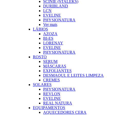
SCINIE (STALEKS)
DURIBLAND
LCN
EVELINE
PHYSIONATURA
Ver mais
LÁBIOS
AZOZA
BI-ES
LORENAY
EVELINE
PHYSIONATURA
ROSTO
SERUM
MÁSCARAS
EXFOLIANTES
DESMAQUI. E LEITES LIMPEZA
CREMES
SOLARES
PHYSIONATURA
REVLON
EVELINE
REAL NATURA
EQUIPAMENTOS
AQUECEDORES CERA