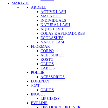
MAKE-UP
ARDELL
ACTIVE LASH
MAGNETIC
INDIVIDUALS
NATURAL LASH
AQUA LASH
COLAS E APLICADORES
ECOLASHES
NAKED LASH
FLORMAR
CORPO
ACESSORIOS
ROSTO
OLHOS
LÁBIOS
POLLIÉ
ACESSORIOS
LORENAY
JCAT
OLHOS
INOCOS
LIP GLOSS
EVELINE
LIPSTICK & LIP LINER