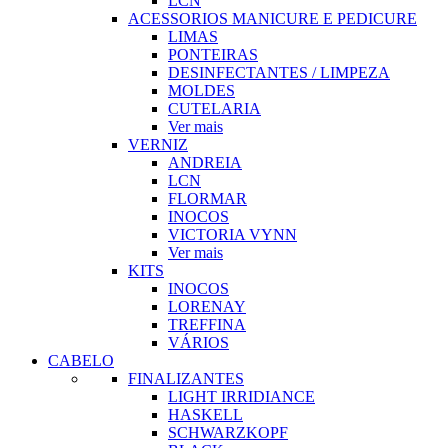
LCN
ACESSORIOS MANICURE E PEDICURE
LIMAS
PONTEIRAS
DESINFECTANTES / LIMPEZA
MOLDES
CUTELARIA
Ver mais
VERNIZ
ANDREIA
LCN
FLORMAR
INOCOS
VICTORIA VYNN
Ver mais
KITS
INOCOS
LORENAY
TREFFINA
VÁRIOS
CABELO
FINALIZANTES
LIGHT IRRIDIANCE
HASKELL
SCHWARZKOPF