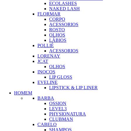
ECOLASHES
NAKED LASH
FLORMAR
CORPO
ACESSORIOS
ROSTO
OLHOS
LÁBIOS
POLLIÉ
ACESSORIOS
LORENAY
JCAT
OLHOS
INOCOS
LIP GLOSS
EVELINE
LIPSTICK & LIP LINER
HOMEM
BARBA
OSSION
LEVEL3
PHYSIONATURA
CLUBMAN
CABELO
SHAMPOS