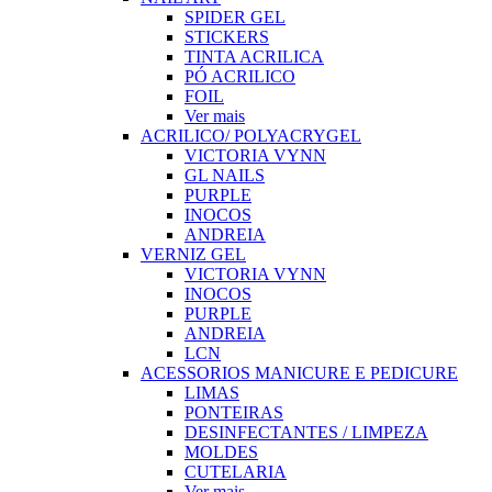
SPIDER GEL
STICKERS
TINTA ACRILICA
PÓ ACRILICO
FOIL
Ver mais
ACRILICO/ POLYACRYGEL
VICTORIA VYNN
GL NAILS
PURPLE
INOCOS
ANDREIA
VERNIZ GEL
VICTORIA VYNN
INOCOS
PURPLE
ANDREIA
LCN
ACESSORIOS MANICURE E PEDICURE
LIMAS
PONTEIRAS
DESINFECTANTES / LIMPEZA
MOLDES
CUTELARIA
Ver mais