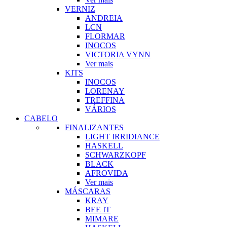
VERNIZ
ANDREIA
LCN
FLORMAR
INOCOS
VICTORIA VYNN
Ver mais
KITS
INOCOS
LORENAY
TREFFINA
VÁRIOS
CABELO
FINALIZANTES
LIGHT IRRIDIANCE
HASKELL
SCHWARZKOPF
BLACK
AFROVIDA
Ver mais
MÁSCARAS
KRAY
BEE IT
MIMARE