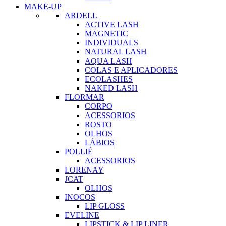
MAKE-UP
ARDELL
ACTIVE LASH
MAGNETIC
INDIVIDUALS
NATURAL LASH
AQUA LASH
COLAS E APLICADORES
ECOLASHES
NAKED LASH
FLORMAR
CORPO
ACESSORIOS
ROSTO
OLHOS
LÁBIOS
POLLIÉ
ACESSORIOS
LORENAY
JCAT
OLHOS
INOCOS
LIP GLOSS
EVELINE
LIPSTICK & LIP LINER