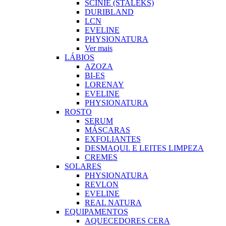
SCINIE (STALEKS)
DURIBLAND
LCN
EVELINE
PHYSIONATURA
Ver mais
LÁBIOS
AZOZA
BI-ES
LORENAY
EVELINE
PHYSIONATURA
ROSTO
SERUM
MÁSCARAS
EXFOLIANTES
DESMAQUI. E LEITES LIMPEZA
CREMES
SOLARES
PHYSIONATURA
REVLON
EVELINE
REAL NATURA
EQUIPAMENTOS
AQUECEDORES CERA