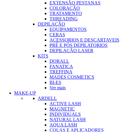
EXTENSÃO PESTANAS
COLORAÇÃO
TRATAMENTO
THREADING
DEPILAÇÃO
EQUIPAMENTOS
CERAS
ACESSORIOS E DESCARTAVEIS
PRÉ E PÓS DEPILATORIOS
DEPILAÇÃO LASER
KITS
DORALL
FANATICA
TREFFINA
MADES COSMETICS
BI-ES
Ver mais
MAKE-UP
ARDELL
ACTIVE LASH
MAGNETIC
INDIVIDUALS
NATURAL LASH
AQUA LASH
COLAS E APLICADORES