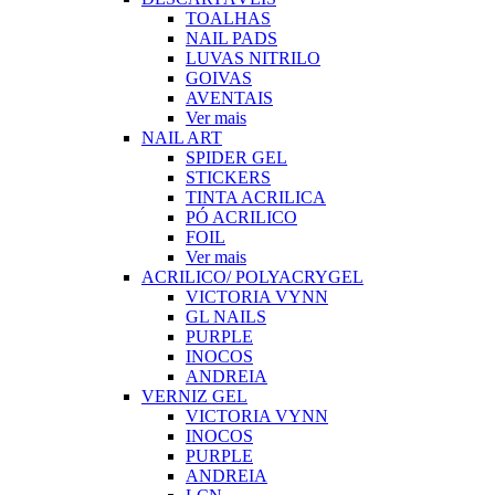
TOALHAS
NAIL PADS
LUVAS NITRILO
GOIVAS
AVENTAIS
Ver mais
NAIL ART
SPIDER GEL
STICKERS
TINTA ACRILICA
PÓ ACRILICO
FOIL
Ver mais
ACRILICO/ POLYACRYGEL
VICTORIA VYNN
GL NAILS
PURPLE
INOCOS
ANDREIA
VERNIZ GEL
VICTORIA VYNN
INOCOS
PURPLE
ANDREIA