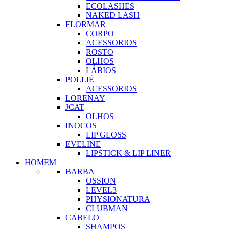
ECOLASHES
NAKED LASH
FLORMAR
CORPO
ACESSORIOS
ROSTO
OLHOS
LÁBIOS
POLLIÉ
ACESSORIOS
LORENAY
JCAT
OLHOS
INOCOS
LIP GLOSS
EVELINE
LIPSTICK & LIP LINER
HOMEM
BARBA
OSSION
LEVEL3
PHYSIONATURA
CLUBMAN
CABELO
SHAMPOS