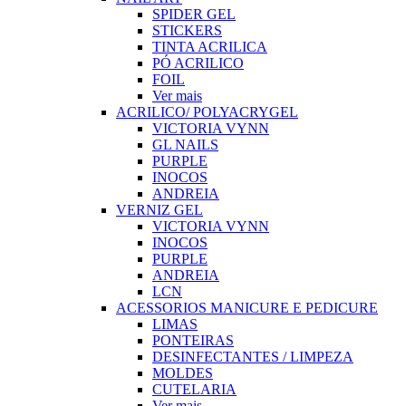
SPIDER GEL
STICKERS
TINTA ACRILICA
PÓ ACRILICO
FOIL
Ver mais
ACRILICO/ POLYACRYGEL
VICTORIA VYNN
GL NAILS
PURPLE
INOCOS
ANDREIA
VERNIZ GEL
VICTORIA VYNN
INOCOS
PURPLE
ANDREIA
LCN
ACESSORIOS MANICURE E PEDICURE
LIMAS
PONTEIRAS
DESINFECTANTES / LIMPEZA
MOLDES
CUTELARIA
Ver mais