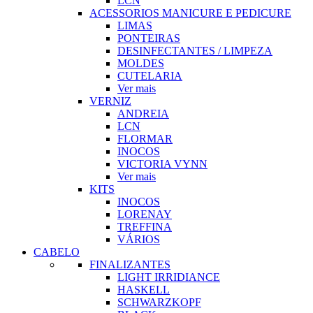
LCN
ACESSORIOS MANICURE E PEDICURE
LIMAS
PONTEIRAS
DESINFECTANTES / LIMPEZA
MOLDES
CUTELARIA
Ver mais
VERNIZ
ANDREIA
LCN
FLORMAR
INOCOS
VICTORIA VYNN
Ver mais
KITS
INOCOS
LORENAY
TREFFINA
VÁRIOS
CABELO
FINALIZANTES
LIGHT IRRIDIANCE
HASKELL
SCHWARZKOPF