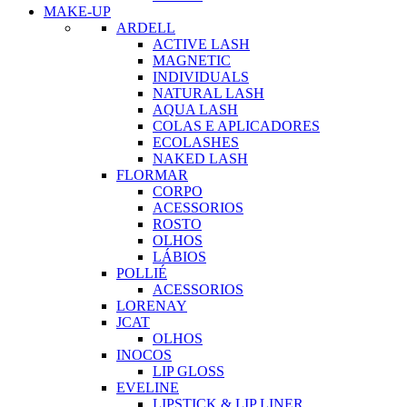
MAKE-UP
ARDELL
ACTIVE LASH
MAGNETIC
INDIVIDUALS
NATURAL LASH
AQUA LASH
COLAS E APLICADORES
ECOLASHES
NAKED LASH
FLORMAR
CORPO
ACESSORIOS
ROSTO
OLHOS
LÁBIOS
POLLIÉ
ACESSORIOS
LORENAY
JCAT
OLHOS
INOCOS
LIP GLOSS
EVELINE
LIPSTICK & LIP LINER