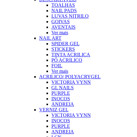
TOALHAS
NAIL PADS
LUVAS NITRILO
GOIVAS
AVENTAIS
Ver mais
NAIL ART
SPIDER GEL
STICKERS
TINTA ACRILICA
PÓ ACRILICO
FOIL
Ver mais
ACRILICO/ POLYACRYGEL
VICTORIA VYNN
GL NAILS
PURPLE
INOCOS
ANDREIA
VERNIZ GEL
VICTORIA VYNN
INOCOS
PURPLE
ANDREIA