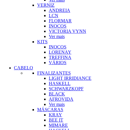
VERNIZ
ANDREIA
LCN
FLORMAR
INOCOS
VICTORIA VYNN
Ver mais
KITS
INOCOS
LORENAY
TREFFINA
VÁRIOS
CABELO
FINALIZANTES
LIGHT IRRIDIANCE
HASKELL
SCHWARZKOPF
BLACK
AFROVIDA
Ver mais
MÁSCARAS
KRAY
BEE IT
MIMARE