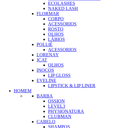
ECOLASHES
NAKED LASH
FLORMAR
CORPO
ACESSORIOS
ROSTO
OLHOS
LÁBIOS
POLLIÉ
ACESSORIOS
LORENAY
JCAT
OLHOS
INOCOS
LIP GLOSS
EVELINE
LIPSTICK & LIP LINER
HOMEM
BARBA
OSSION
LEVEL3
PHYSIONATURA
CLUBMAN
CABELO
SHAMPOS