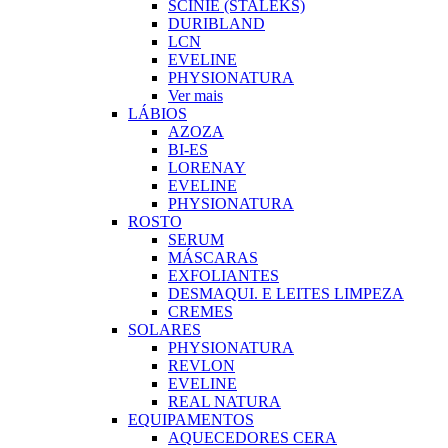
SCINIE (STALEKS)
DURIBLAND
LCN
EVELINE
PHYSIONATURA
Ver mais
LÁBIOS
AZOZA
BI-ES
LORENAY
EVELINE
PHYSIONATURA
ROSTO
SERUM
MÁSCARAS
EXFOLIANTES
DESMAQUI. E LEITES LIMPEZA
CREMES
SOLARES
PHYSIONATURA
REVLON
EVELINE
REAL NATURA
EQUIPAMENTOS
AQUECEDORES CERA