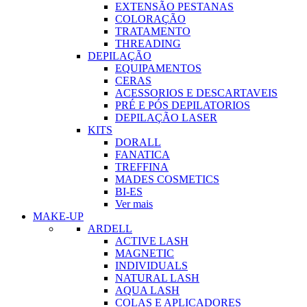
EXTENSÃO PESTANAS
COLORAÇÃO
TRATAMENTO
THREADING
DEPILAÇÃO
EQUIPAMENTOS
CERAS
ACESSORIOS E DESCARTAVEIS
PRÉ E PÓS DEPILATORIOS
DEPILAÇÃO LASER
KITS
DORALL
FANATICA
TREFFINA
MADES COSMETICS
BI-ES
Ver mais
MAKE-UP
ARDELL
ACTIVE LASH
MAGNETIC
INDIVIDUALS
NATURAL LASH
AQUA LASH
COLAS E APLICADORES