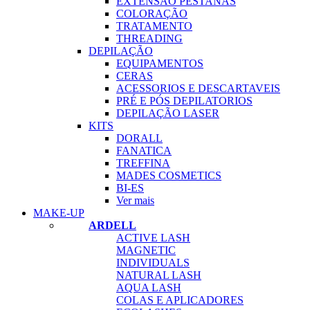
EXTENSÃO PESTANAS
COLORAÇÃO
TRATAMENTO
THREADING
DEPILAÇÃO
EQUIPAMENTOS
CERAS
ACESSORIOS E DESCARTAVEIS
PRÉ E PÓS DEPILATORIOS
DEPILAÇÃO LASER
KITS
DORALL
FANATICA
TREFFINA
MADES COSMETICS
BI-ES
Ver mais
MAKE-UP
ARDELL
ACTIVE LASH
MAGNETIC
INDIVIDUALS
NATURAL LASH
AQUA LASH
COLAS E APLICADORES