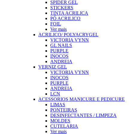
SPIDER GEL
STICKERS
TINTA ACRILICA
PÓ ACRILICO
FOIL
Ver mais
ACRILICO/ POLYACRYGEL
VICTORIA VYNN
GL NAILS
PURPLE
INOCOS
ANDREIA
VERNIZ GEL
VICTORIA VYNN
INOCOS
PURPLE
ANDREIA
LCN
ACESSORIOS MANICURE E PEDICURE
LIMAS
PONTEIRAS
DESINFECTANTES / LIMPEZA
MOLDES
CUTELARIA
Ver mais