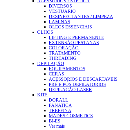
ACESSORIOS ESTÉTICA
DIVERSOS
VESTUARIO
DESINFECTANTES / LIMPEZA
LAMINAS
OLEOS ESSENCIAIS
OLHOS
LIFTING E PERMANENTE
EXTENSÃO PESTANAS
COLORAÇÃO
TRATAMENTO
THREADING
DEPILAÇÃO
EQUIPAMENTOS
CERAS
ACESSORIOS E DESCARTAVEIS
PRÉ E PÓS DEPILATORIOS
DEPILAÇÃO LASER
KITS
DORALL
FANATICA
TREFFINA
MADES COSMETICS
BI-ES
Ver mais