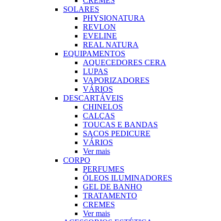
CREMES
SOLARES
PHYSIONATURA
REVLON
EVELINE
REAL NATURA
EQUIPAMENTOS
AQUECEDORES CERA
LUPAS
VAPORIZADORES
VÁRIOS
DESCARTÁVEIS
CHINELOS
CALÇAS
TOUCAS E BANDAS
SACOS PEDICURE
VÁRIOS
Ver mais
CORPO
PERFUMES
ÓLEOS ILUMINADORES
GEL DE BANHO
TRATAMENTO
CREMES
Ver mais