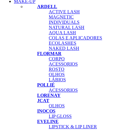
MAKE-UP
ARDELL
ACTIVE LASH
MAGNETIC
INDIVIDUALS
NATURAL LASH
AQUA LASH
COLAS E APLICADORES
ECOLASHES
NAKED LASH
FLORMAR
CORPO
ACESSORIOS
ROSTO
OLHOS
LÁBIOS
POLLIÉ
ACESSORIOS
LORENAY
JCAT
OLHOS
INOCOS
LIP GLOSS
EVELINE
LIPSTICK & LIP LINER