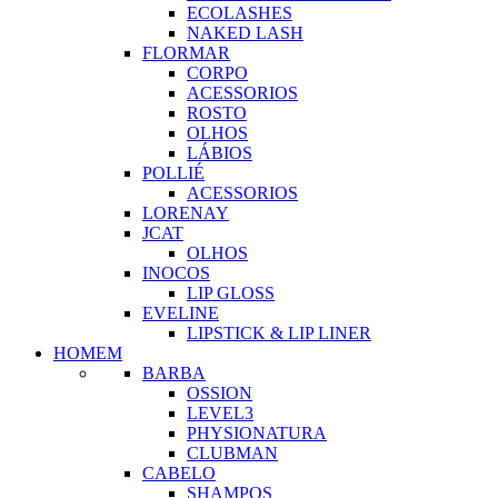
ECOLASHES
NAKED LASH
FLORMAR
CORPO
ACESSORIOS
ROSTO
OLHOS
LÁBIOS
POLLIÉ
ACESSORIOS
LORENAY
JCAT
OLHOS
INOCOS
LIP GLOSS
EVELINE
LIPSTICK & LIP LINER
HOMEM
BARBA
OSSION
LEVEL3
PHYSIONATURA
CLUBMAN
CABELO
SHAMPOS