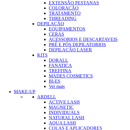
EXTENSÃO PESTANAS
COLORAÇÃO
TRATAMENTO
THREADING
DEPILAÇÃO
EQUIPAMENTOS
CERAS
ACESSORIOS E DESCARTAVEIS
PRÉ E PÓS DEPILATORIOS
DEPILAÇÃO LASER
KITS
DORALL
FANATICA
TREFFINA
MADES COSMETICS
BI-ES
Ver mais
MAKE-UP
ARDELL
ACTIVE LASH
MAGNETIC
INDIVIDUALS
NATURAL LASH
AQUA LASH
COLAS E APLICADORES