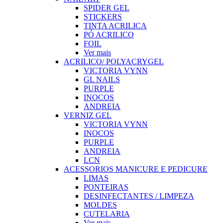
SPIDER GEL
STICKERS
TINTA ACRILICA
PÓ ACRILICO
FOIL
Ver mais
ACRILICO/ POLYACRYGEL
VICTORIA VYNN
GL NAILS
PURPLE
INOCOS
ANDREIA
VERNIZ GEL
VICTORIA VYNN
INOCOS
PURPLE
ANDREIA
LCN
ACESSORIOS MANICURE E PEDICURE
LIMAS
PONTEIRAS
DESINFECTANTES / LIMPEZA
MOLDES
CUTELARIA
Ver mais