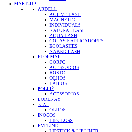
MAKE-UP
ARDELL
ACTIVE LASH
MAGNETIC
INDIVIDUALS
NATURAL LASH
AQUA LASH
COLAS E APLICADORES
ECOLASHES
NAKED LASH
FLORMAR
CORPO
ACESSORIOS
ROSTO
OLHOS
LÁBIOS
POLLIÉ
ACESSORIOS
LORENAY
JCAT
OLHOS
INOCOS
LIP GLOSS
EVELINE
LIPSTICK & LIP LINER