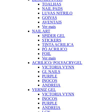
TOALHAS
NAIL PADS
LUVAS NITRILO
GOIVAS
AVENTAIS
Ver mais
NAIL ART
SPIDER GEL
STICKERS
TINTA ACRILICA
PÓ ACRILICO
FOIL
Ver mais
ACRILICO/ POLYACRYGEL
VICTORIA VYNN
GL NAILS
PURPLE
INOCOS
ANDREIA
VERNIZ GEL
VICTORIA VYNN
INOCOS
PURPLE
ANDREIA