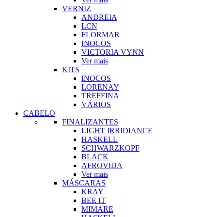
VERNIZ
ANDREIA
LCN
FLORMAR
INOCOS
VICTORIA VYNN
Ver mais
KITS
INOCOS
LORENAY
TREFFINA
VÁRIOS
CABELO
FINALIZANTES
LIGHT IRRIDIANCE
HASKELL
SCHWARZKOPF
BLACK
AFROVIDA
Ver mais
MÁSCARAS
KRAY
BEE IT
MIMARE