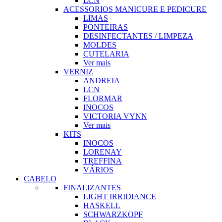
LCN
ACESSORIOS MANICURE E PEDICURE
LIMAS
PONTEIRAS
DESINFECTANTES / LIMPEZA
MOLDES
CUTELARIA
Ver mais
VERNIZ
ANDREIA
LCN
FLORMAR
INOCOS
VICTORIA VYNN
Ver mais
KITS
INOCOS
LORENAY
TREFFINA
VÁRIOS
CABELO
FINALIZANTES
LIGHT IRRIDIANCE
HASKELL
SCHWARZKOPF