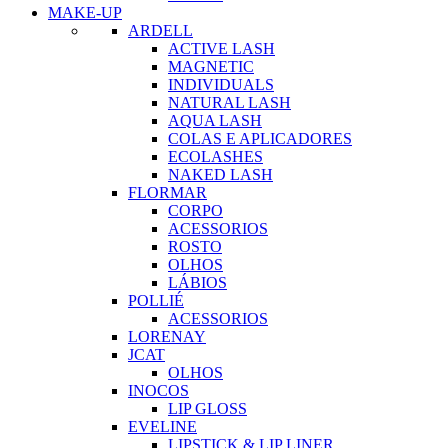
MAKE-UP
ARDELL
ACTIVE LASH
MAGNETIC
INDIVIDUALS
NATURAL LASH
AQUA LASH
COLAS E APLICADORES
ECOLASHES
NAKED LASH
FLORMAR
CORPO
ACESSORIOS
ROSTO
OLHOS
LÁBIOS
POLLIÉ
ACESSORIOS
LORENAY
JCAT
OLHOS
INOCOS
LIP GLOSS
EVELINE
LIPSTICK & LIP LINER