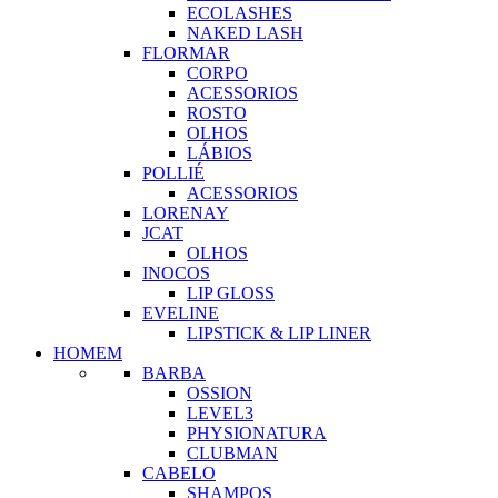
ECOLASHES
NAKED LASH
FLORMAR
CORPO
ACESSORIOS
ROSTO
OLHOS
LÁBIOS
POLLIÉ
ACESSORIOS
LORENAY
JCAT
OLHOS
INOCOS
LIP GLOSS
EVELINE
LIPSTICK & LIP LINER
HOMEM
BARBA
OSSION
LEVEL3
PHYSIONATURA
CLUBMAN
CABELO
SHAMPOS