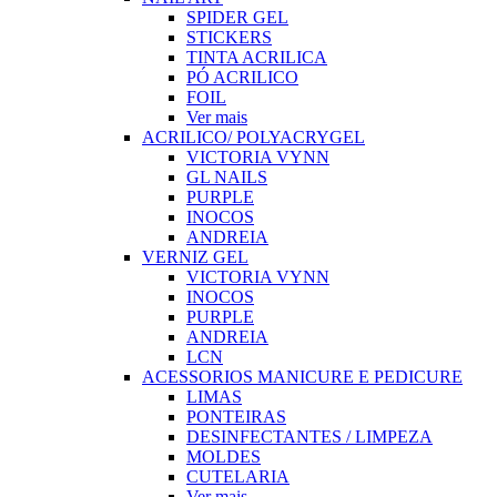
SPIDER GEL
STICKERS
TINTA ACRILICA
PÓ ACRILICO
FOIL
Ver mais
ACRILICO/ POLYACRYGEL
VICTORIA VYNN
GL NAILS
PURPLE
INOCOS
ANDREIA
VERNIZ GEL
VICTORIA VYNN
INOCOS
PURPLE
ANDREIA
LCN
ACESSORIOS MANICURE E PEDICURE
LIMAS
PONTEIRAS
DESINFECTANTES / LIMPEZA
MOLDES
CUTELARIA
Ver mais