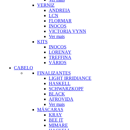
VERNIZ
ANDREIA
LCN
FLORMAR
INOCOS
VICTORIA VYNN
Ver mais
KITS
INOCOS
LORENAY
TREFFINA
VÁRIOS
CABELO
FINALIZANTES
LIGHT IRRIDIANCE
HASKELL
SCHWARZKOPF
BLACK
AFROVIDA
Ver mais
MÁSCARAS
KRAY
BEE IT
MIMARE