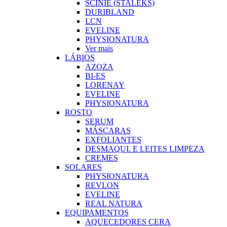
SCINIE (STALEKS)
DURIBLAND
LCN
EVELINE
PHYSIONATURA
Ver mais
LÁBIOS
AZOZA
BI-ES
LORENAY
EVELINE
PHYSIONATURA
ROSTO
SERUM
MÁSCARAS
EXFOLIANTES
DESMAQUI. E LEITES LIMPEZA
CREMES
SOLARES
PHYSIONATURA
REVLON
EVELINE
REAL NATURA
EQUIPAMENTOS
AQUECEDORES CERA