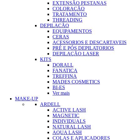
EXTENSÃO PESTANAS
COLORAÇÃO
TRATAMENTO
THREADING
DEPILAÇÃO
EQUIPAMENTOS
CERAS
ACESSORIOS E DESCARTAVEIS
PRÉ E PÓS DEPILATORIOS
DEPILAÇÃO LASER
KITS
DORALL
FANATICA
TREFFINA
MADES COSMETICS
BI-ES
Ver mais
MAKE-UP
ARDELL
ACTIVE LASH
MAGNETIC
INDIVIDUALS
NATURAL LASH
AQUA LASH
COLAS E APLICADORES