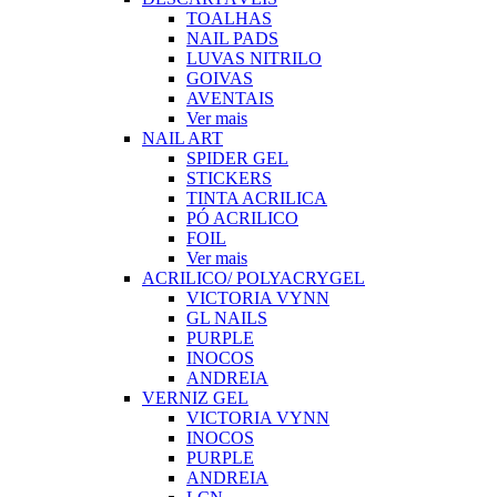
TOALHAS
NAIL PADS
LUVAS NITRILO
GOIVAS
AVENTAIS
Ver mais
NAIL ART
SPIDER GEL
STICKERS
TINTA ACRILICA
PÓ ACRILICO
FOIL
Ver mais
ACRILICO/ POLYACRYGEL
VICTORIA VYNN
GL NAILS
PURPLE
INOCOS
ANDREIA
VERNIZ GEL
VICTORIA VYNN
INOCOS
PURPLE
ANDREIA