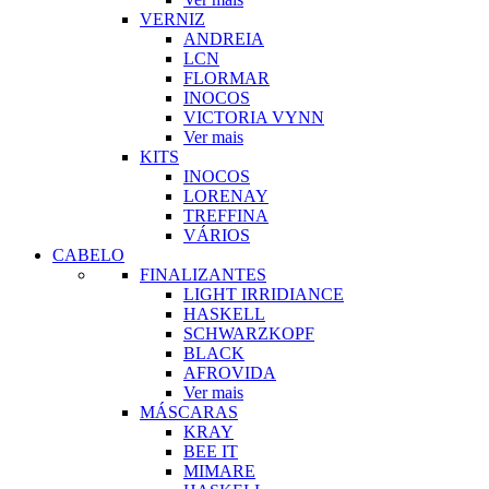
VERNIZ
ANDREIA
LCN
FLORMAR
INOCOS
VICTORIA VYNN
Ver mais
KITS
INOCOS
LORENAY
TREFFINA
VÁRIOS
CABELO
FINALIZANTES
LIGHT IRRIDIANCE
HASKELL
SCHWARZKOPF
BLACK
AFROVIDA
Ver mais
MÁSCARAS
KRAY
BEE IT
MIMARE