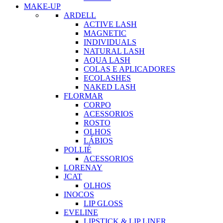
MAKE-UP
ARDELL
ACTIVE LASH
MAGNETIC
INDIVIDUALS
NATURAL LASH
AQUA LASH
COLAS E APLICADORES
ECOLASHES
NAKED LASH
FLORMAR
CORPO
ACESSORIOS
ROSTO
OLHOS
LÁBIOS
POLLIÉ
ACESSORIOS
LORENAY
JCAT
OLHOS
INOCOS
LIP GLOSS
EVELINE
LIPSTICK & LIP LINER