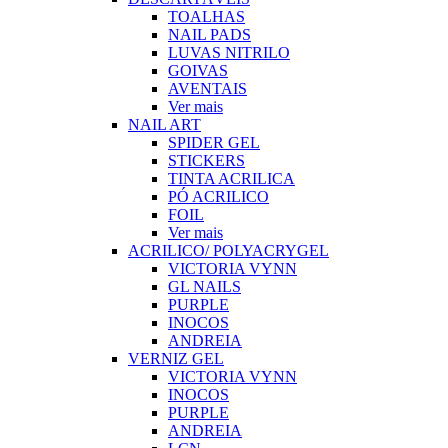
TOALHAS
NAIL PADS
LUVAS NITRILO
GOIVAS
AVENTAIS
Ver mais
NAIL ART
SPIDER GEL
STICKERS
TINTA ACRILICA
PÓ ACRILICO
FOIL
Ver mais
ACRILICO/ POLYACRYGEL
VICTORIA VYNN
GL NAILS
PURPLE
INOCOS
ANDREIA
VERNIZ GEL
VICTORIA VYNN
INOCOS
PURPLE
ANDREIA