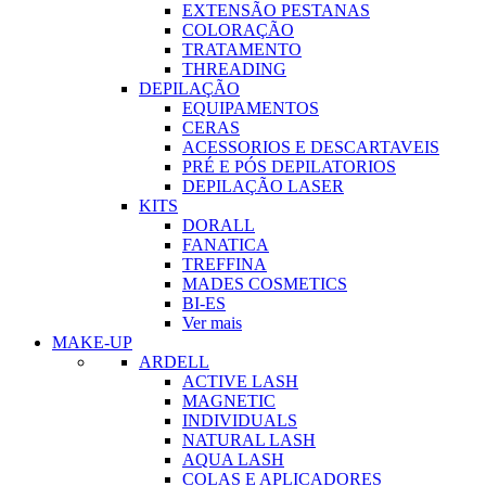
EXTENSÃO PESTANAS
COLORAÇÃO
TRATAMENTO
THREADING
DEPILAÇÃO
EQUIPAMENTOS
CERAS
ACESSORIOS E DESCARTAVEIS
PRÉ E PÓS DEPILATORIOS
DEPILAÇÃO LASER
KITS
DORALL
FANATICA
TREFFINA
MADES COSMETICS
BI-ES
Ver mais
MAKE-UP
ARDELL
ACTIVE LASH
MAGNETIC
INDIVIDUALS
NATURAL LASH
AQUA LASH
COLAS E APLICADORES