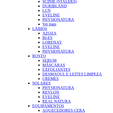
SCINIE (STALEKS)
DURIBLAND
LCN
EVELINE
PHYSIONATURA
Ver mais
LÁBIOS
AZOZA
BI-ES
LORENAY
EVELINE
PHYSIONATURA
ROSTO
SERUM
MÁSCARAS
EXFOLIANTES
DESMAQUI. E LEITES LIMPEZA
CREMES
SOLARES
PHYSIONATURA
REVLON
EVELINE
REAL NATURA
EQUIPAMENTOS
AQUECEDORES CERA