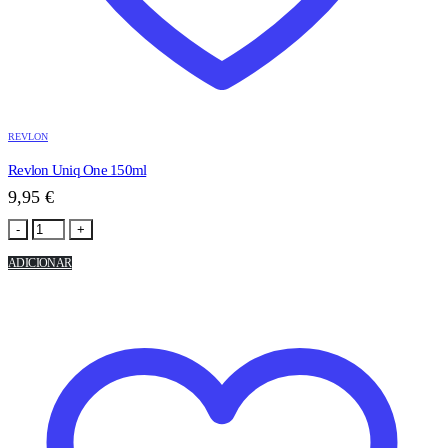
REVLON
Revlon Uniq One 150ml
9,95
€
-
+
ADICIONAR