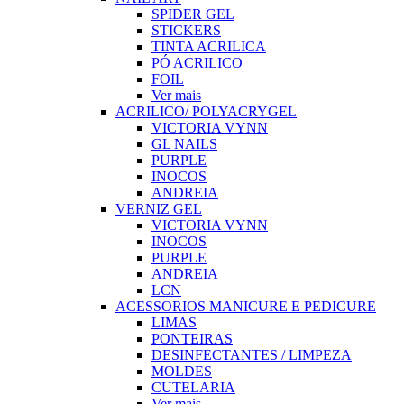
SPIDER GEL
STICKERS
TINTA ACRILICA
PÓ ACRILICO
FOIL
Ver mais
ACRILICO/ POLYACRYGEL
VICTORIA VYNN
GL NAILS
PURPLE
INOCOS
ANDREIA
VERNIZ GEL
VICTORIA VYNN
INOCOS
PURPLE
ANDREIA
LCN
ACESSORIOS MANICURE E PEDICURE
LIMAS
PONTEIRAS
DESINFECTANTES / LIMPEZA
MOLDES
CUTELARIA
Ver mais