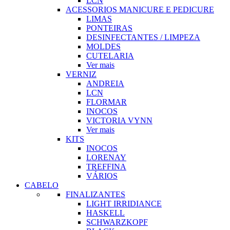
LCN
ACESSORIOS MANICURE E PEDICURE
LIMAS
PONTEIRAS
DESINFECTANTES / LIMPEZA
MOLDES
CUTELARIA
Ver mais
VERNIZ
ANDREIA
LCN
FLORMAR
INOCOS
VICTORIA VYNN
Ver mais
KITS
INOCOS
LORENAY
TREFFINA
VÁRIOS
CABELO
FINALIZANTES
LIGHT IRRIDIANCE
HASKELL
SCHWARZKOPF