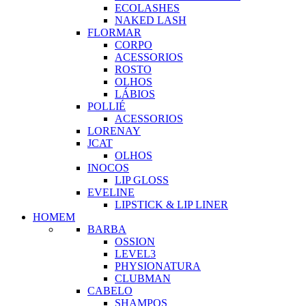
ECOLASHES
NAKED LASH
FLORMAR
CORPO
ACESSORIOS
ROSTO
OLHOS
LÁBIOS
POLLIÉ
ACESSORIOS
LORENAY
JCAT
OLHOS
INOCOS
LIP GLOSS
EVELINE
LIPSTICK & LIP LINER
HOMEM
BARBA
OSSION
LEVEL3
PHYSIONATURA
CLUBMAN
CABELO
SHAMPOS