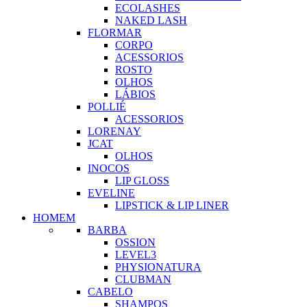
ECOLASHES
NAKED LASH
FLORMAR
CORPO
ACESSORIOS
ROSTO
OLHOS
LÁBIOS
POLLIÉ
ACESSORIOS
LORENAY
JCAT
OLHOS
INOCOS
LIP GLOSS
EVELINE
LIPSTICK & LIP LINER
HOMEM
BARBA
OSSION
LEVEL3
PHYSIONATURA
CLUBMAN
CABELO
SHAMPOS