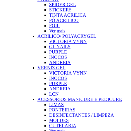
SPIDER GEL
STICKERS
TINTA ACRILICA
PÓ ACRILICO
FOIL
Ver mais
ACRILICO/ POLYACRYGEL
VICTORIA VYNN
GL NAILS
PURPLE
INOCOS
ANDREIA
VERNIZ GEL
VICTORIA VYNN
INOCOS
PURPLE
ANDREIA
LCN
ACESSORIOS MANICURE E PEDICURE
LIMAS
PONTEIRAS
DESINFECTANTES / LIMPEZA
MOLDES
CUTELARIA
Ver mais