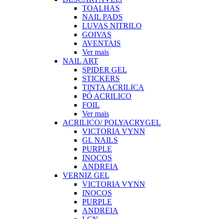
TOALHAS
NAIL PADS
LUVAS NITRILO
GOIVAS
AVENTAIS
Ver mais
NAIL ART
SPIDER GEL
STICKERS
TINTA ACRILICA
PÓ ACRILICO
FOIL
Ver mais
ACRILICO/ POLYACRYGEL
VICTORIA VYNN
GL NAILS
PURPLE
INOCOS
ANDREIA
VERNIZ GEL
VICTORIA VYNN
INOCOS
PURPLE
ANDREIA