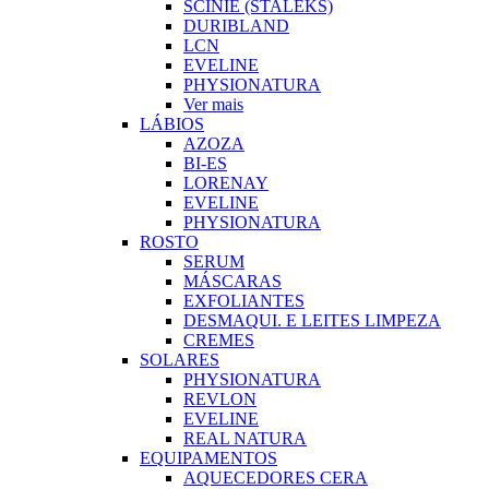
SCINIE (STALEKS)
DURIBLAND
LCN
EVELINE
PHYSIONATURA
Ver mais
LÁBIOS
AZOZA
BI-ES
LORENAY
EVELINE
PHYSIONATURA
ROSTO
SERUM
MÁSCARAS
EXFOLIANTES
DESMAQUI. E LEITES LIMPEZA
CREMES
SOLARES
PHYSIONATURA
REVLON
EVELINE
REAL NATURA
EQUIPAMENTOS
AQUECEDORES CERA