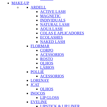
MAKE-UP
ARDELL
ACTIVE LASH
MAGNETIC
INDIVIDUALS
NATURAL LASH
AQUA LASH
COLAS E APLICADORES
ECOLASHES
NAKED LASH
FLORMAR
CORPO
ACESSORIOS
ROSTO
OLHOS
LÁBIOS
POLLIÉ
ACESSORIOS
LORENAY
JCAT
OLHOS
INOCOS
LIP GLOSS
EVELINE
LIPSTICK & LIP LINER