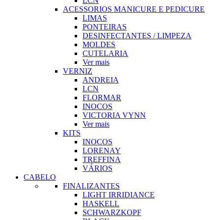
LCN
ACESSORIOS MANICURE E PEDICURE
LIMAS
PONTEIRAS
DESINFECTANTES / LIMPEZA
MOLDES
CUTELARIA
Ver mais
VERNIZ
ANDREIA
LCN
FLORMAR
INOCOS
VICTORIA VYNN
Ver mais
KITS
INOCOS
LORENAY
TREFFINA
VÁRIOS
CABELO
FINALIZANTES
LIGHT IRRIDIANCE
HASKELL
SCHWARZKOPF