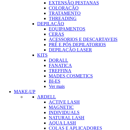
EXTENSÃO PESTANAS
COLORAÇÃO
TRATAMENTO
THREADING
DEPILAÇÃO
EQUIPAMENTOS
CERAS
ACESSORIOS E DESCARTAVEIS
PRÉ E PÓS DEPILATORIOS
DEPILAÇÃO LASER
KITS
DORALL
FANATICA
TREFFINA
MADES COSMETICS
BI-ES
Ver mais
MAKE-UP
ARDELL
ACTIVE LASH
MAGNETIC
INDIVIDUALS
NATURAL LASH
AQUA LASH
COLAS E APLICADORES