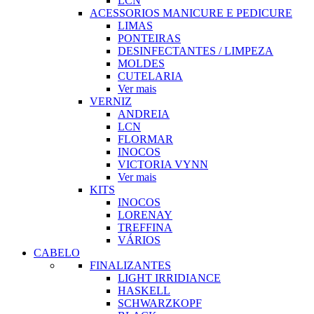
LCN
ACESSORIOS MANICURE E PEDICURE
LIMAS
PONTEIRAS
DESINFECTANTES / LIMPEZA
MOLDES
CUTELARIA
Ver mais
VERNIZ
ANDREIA
LCN
FLORMAR
INOCOS
VICTORIA VYNN
Ver mais
KITS
INOCOS
LORENAY
TREFFINA
VÁRIOS
CABELO
FINALIZANTES
LIGHT IRRIDIANCE
HASKELL
SCHWARZKOPF