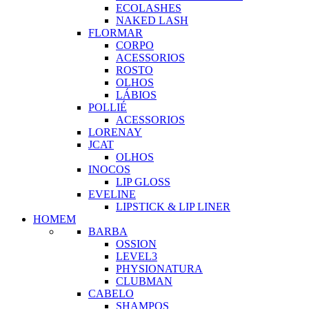
ECOLASHES
NAKED LASH
FLORMAR
CORPO
ACESSORIOS
ROSTO
OLHOS
LÁBIOS
POLLIÉ
ACESSORIOS
LORENAY
JCAT
OLHOS
INOCOS
LIP GLOSS
EVELINE
LIPSTICK & LIP LINER
HOMEM
BARBA
OSSION
LEVEL3
PHYSIONATURA
CLUBMAN
CABELO
SHAMPOS