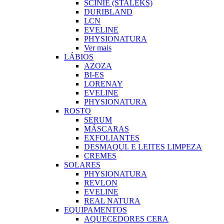
SCINIE (STALEKS)
DURIBLAND
LCN
EVELINE
PHYSIONATURA
Ver mais
LÁBIOS
AZOZA
BI-ES
LORENAY
EVELINE
PHYSIONATURA
ROSTO
SERUM
MÁSCARAS
EXFOLIANTES
DESMAQUI. E LEITES LIMPEZA
CREMES
SOLARES
PHYSIONATURA
REVLON
EVELINE
REAL NATURA
EQUIPAMENTOS
AQUECEDORES CERA