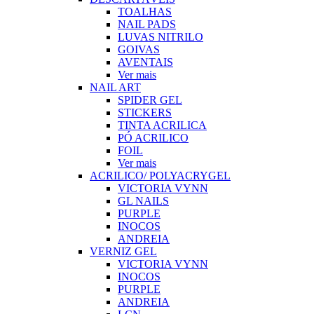
TOALHAS
NAIL PADS
LUVAS NITRILO
GOIVAS
AVENTAIS
Ver mais
NAIL ART
SPIDER GEL
STICKERS
TINTA ACRILICA
PÓ ACRILICO
FOIL
Ver mais
ACRILICO/ POLYACRYGEL
VICTORIA VYNN
GL NAILS
PURPLE
INOCOS
ANDREIA
VERNIZ GEL
VICTORIA VYNN
INOCOS
PURPLE
ANDREIA