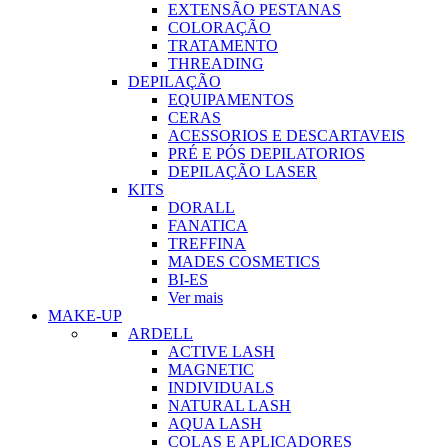
EXTENSÃO PESTANAS
COLORAÇÃO
TRATAMENTO
THREADING
DEPILAÇÃO
EQUIPAMENTOS
CERAS
ACESSORIOS E DESCARTAVEIS
PRÉ E PÓS DEPILATORIOS
DEPILAÇÃO LASER
KITS
DORALL
FANATICA
TREFFINA
MADES COSMETICS
BI-ES
Ver mais
MAKE-UP
ARDELL
ACTIVE LASH
MAGNETIC
INDIVIDUALS
NATURAL LASH
AQUA LASH
COLAS E APLICADORES