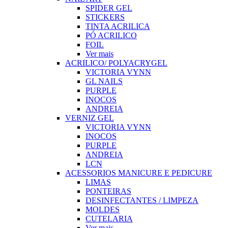
SPIDER GEL
STICKERS
TINTA ACRILICA
PÓ ACRILICO
FOIL
Ver mais
ACRILICO/ POLYACRYGEL
VICTORIA VYNN
GL NAILS
PURPLE
INOCOS
ANDREIA
VERNIZ GEL
VICTORIA VYNN
INOCOS
PURPLE
ANDREIA
LCN
ACESSORIOS MANICURE E PEDICURE
LIMAS
PONTEIRAS
DESINFECTANTES / LIMPEZA
MOLDES
CUTELARIA
Ver mais