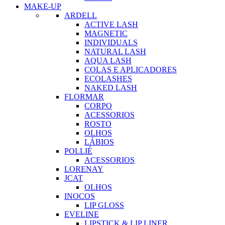
MAKE-UP
ARDELL
ACTIVE LASH
MAGNETIC
INDIVIDUALS
NATURAL LASH
AQUA LASH
COLAS E APLICADORES
ECOLASHES
NAKED LASH
FLORMAR
CORPO
ACESSORIOS
ROSTO
OLHOS
LÁBIOS
POLLIÉ
ACESSORIOS
LORENAY
JCAT
OLHOS
INOCOS
LIP GLOSS
EVELINE
LIPSTICK & LIP LINER