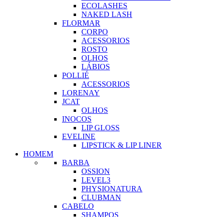
ECOLASHES
NAKED LASH
FLORMAR
CORPO
ACESSORIOS
ROSTO
OLHOS
LÁBIOS
POLLIÉ
ACESSORIOS
LORENAY
JCAT
OLHOS
INOCOS
LIP GLOSS
EVELINE
LIPSTICK & LIP LINER
HOMEM
BARBA
OSSION
LEVEL3
PHYSIONATURA
CLUBMAN
CABELO
SHAMPOS