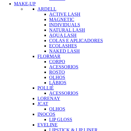
MAKE-UP
ARDELL
ACTIVE LASH
MAGNETIC
INDIVIDUALS
NATURAL LASH
AQUA LASH
COLAS E APLICADORES
ECOLASHES
NAKED LASH
FLORMAR
CORPO
ACESSORIOS
ROSTO
OLHOS
LÁBIOS
POLLIÉ
ACESSORIOS
LORENAY
JCAT
OLHOS
INOCOS
LIP GLOSS
EVELINE
LIPSTICK & LIP LINER