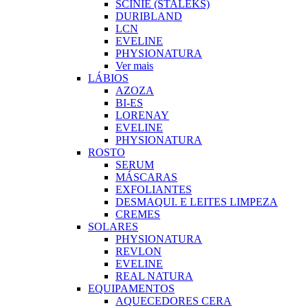
SCINIE (STALEKS)
DURIBLAND
LCN
EVELINE
PHYSIONATURA
Ver mais
LÁBIOS
AZOZA
BI-ES
LORENAY
EVELINE
PHYSIONATURA
ROSTO
SERUM
MÁSCARAS
EXFOLIANTES
DESMAQUI. E LEITES LIMPEZA
CREMES
SOLARES
PHYSIONATURA
REVLON
EVELINE
REAL NATURA
EQUIPAMENTOS
AQUECEDORES CERA