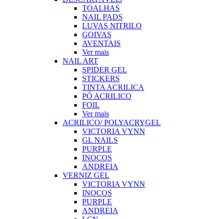
TOALHAS
NAIL PADS
LUVAS NITRILO
GOIVAS
AVENTAIS
Ver mais
NAIL ART
SPIDER GEL
STICKERS
TINTA ACRILICA
PÓ ACRILICO
FOIL
Ver mais
ACRILICO/ POLYACRYGEL
VICTORIA VYNN
GL NAILS
PURPLE
INOCOS
ANDREIA
VERNIZ GEL
VICTORIA VYNN
INOCOS
PURPLE
ANDREIA