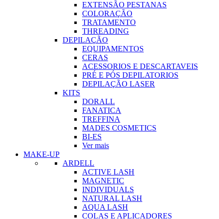
EXTENSÃO PESTANAS
COLORAÇÃO
TRATAMENTO
THREADING
DEPILAÇÃO
EQUIPAMENTOS
CERAS
ACESSORIOS E DESCARTAVEIS
PRÉ E PÓS DEPILATORIOS
DEPILAÇÃO LASER
KITS
DORALL
FANATICA
TREFFINA
MADES COSMETICS
BI-ES
Ver mais
MAKE-UP
ARDELL
ACTIVE LASH
MAGNETIC
INDIVIDUALS
NATURAL LASH
AQUA LASH
COLAS E APLICADORES