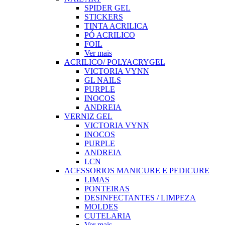
SPIDER GEL
STICKERS
TINTA ACRILICA
PÓ ACRILICO
FOIL
Ver mais
ACRILICO/ POLYACRYGEL
VICTORIA VYNN
GL NAILS
PURPLE
INOCOS
ANDREIA
VERNIZ GEL
VICTORIA VYNN
INOCOS
PURPLE
ANDREIA
LCN
ACESSORIOS MANICURE E PEDICURE
LIMAS
PONTEIRAS
DESINFECTANTES / LIMPEZA
MOLDES
CUTELARIA
Ver mais