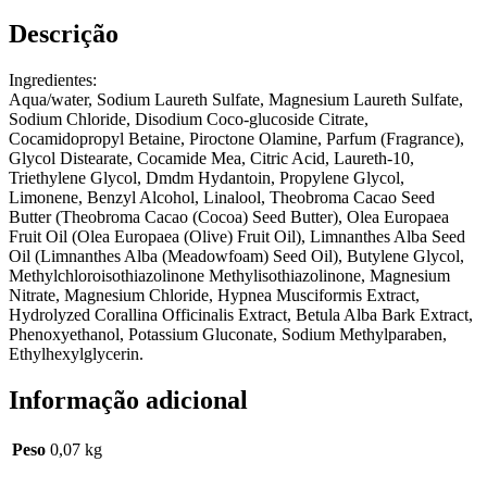
Descrição
Ingredientes:
Aqua/water, Sodium Laureth Sulfate, Magnesium Laureth Sulfate,
Sodium Chloride, Disodium Coco-glucoside Citrate,
Cocamidopropyl Betaine, Piroctone Olamine, Parfum (Fragrance),
Glycol Distearate, Cocamide Mea, Citric Acid, Laureth-10,
Triethylene Glycol, Dmdm Hydantoin, Propylene Glycol,
Limonene, Benzyl Alcohol, Linalool, Theobroma Cacao Seed
Butter (Theobroma Cacao (Cocoa) Seed Butter), Olea Europaea
Fruit Oil (Olea Europaea (Olive) Fruit Oil), Limnanthes Alba Seed
Oil (Limnanthes Alba (Meadowfoam) Seed Oil), Butylene Glycol,
Methylchloroisothiazolinone Methylisothiazolinone, Magnesium
Nitrate, Magnesium Chloride, Hypnea Musciformis Extract,
Hydrolyzed Corallina Officinalis Extract, Betula Alba Bark Extract,
Phenoxyethanol, Potassium Gluconate, Sodium Methylparaben,
Ethylhexylglycerin.
Informação adicional
Peso
0,07 kg