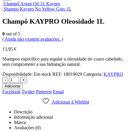
Champô Argan Oil 1L Kaypro
Shampo Kaypro No Yellow Gigs 1L
Champô KAYPRO Oleosidade 1L
0
out of 5
( Ainda não existem avaliações. )
13,95
€
Shampoo específico para regular a oleosidade do couro cabeludo,
sem comprometer a sua hidratação natural.
Disponibilidade:
Em stock
REF:
18019029
Categoria:
KAYPRO
-
+
Adicionar
Facebook
Twitter
Pinterest
Email
Adicionar à Wishlist
Descrição
Informação adicional
Marca
Avaliações (0)