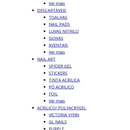
Ver mais
DESCARTÁVEIS
TOALHAS
NAIL PADS
LUVAS NITRILO
GOIVAS
AVENTAIS
Ver mais
NAIL ART
SPIDER GEL
STICKERS
TINTA ACRILICA
PÓ ACRILICO
FOIL
Ver mais
ACRILICO/ POLYACRYGEL
VICTORIA VYNN
GL NAILS
PURPLE