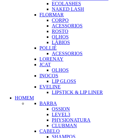
ECOLASHES
NAKED LASH
FLORMAR
CORPO
ACESSORIOS
ROSTO
OLHOS
LÁBIOS
POLLIÉ
ACESSORIOS
LORENAY
JCAT
OLHOS
INOCOS
LIP GLOSS
EVELINE
LIPSTICK & LIP LINER
HOMEM
BARBA
OSSION
LEVEL3
PHYSIONATURA
CLUBMAN
CABELO
SHAMPOS