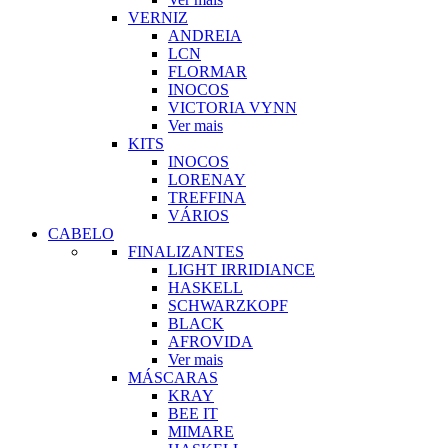
VERNIZ
ANDREIA
LCN
FLORMAR
INOCOS
VICTORIA VYNN
Ver mais
KITS
INOCOS
LORENAY
TREFFINA
VÁRIOS
CABELO
FINALIZANTES
LIGHT IRRIDIANCE
HASKELL
SCHWARZKOPF
BLACK
AFROVIDA
Ver mais
MÁSCARAS
KRAY
BEE IT
MIMARE