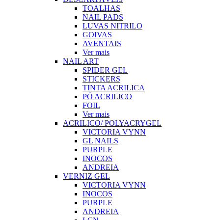
TOALHAS
NAIL PADS
LUVAS NITRILO
GOIVAS
AVENTAIS
Ver mais
NAIL ART
SPIDER GEL
STICKERS
TINTA ACRILICA
PÓ ACRILICO
FOIL
Ver mais
ACRILICO/ POLYACRYGEL
VICTORIA VYNN
GL NAILS
PURPLE
INOCOS
ANDREIA
VERNIZ GEL
VICTORIA VYNN
INOCOS
PURPLE
ANDREIA