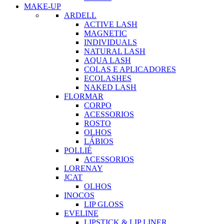
MAKE-UP
ARDELL
ACTIVE LASH
MAGNETIC
INDIVIDUALS
NATURAL LASH
AQUA LASH
COLAS E APLICADORES
ECOLASHES
NAKED LASH
FLORMAR
CORPO
ACESSORIOS
ROSTO
OLHOS
LÁBIOS
POLLIÉ
ACESSORIOS
LORENAY
JCAT
OLHOS
INOCOS
LIP GLOSS
EVELINE
LIPSTICK & LIP LINER