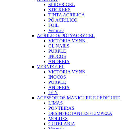
SPIDER GEL
STICKERS
TINTA ACRILICA
PÓ ACRILICO
FOIL
Ver mais
ACRILICO/ POLYACRYGEL
VICTORIA VYNN
GL NAILS
PURPLE
INOCOS
ANDREIA
VERNIZ GEL
VICTORIA VYNN
INOCOS
PURPLE
ANDREIA
LCN
ACESSORIOS MANICURE E PEDICURE
LIMAS
PONTEIRAS
DESINFECTANTES / LIMPEZA
MOLDES
CUTELARIA
Ver mais