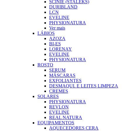
SCINIE (STALEKS)
DURIBLAND
LCN
EVELINE
PHYSIONATURA
Ver mais
LÁBIOS
AZOZA
BI-ES
LORENAY
EVELINE
PHYSIONATURA
ROSTO
SERUM
MÁSCARAS
EXFOLIANTES
DESMAQUI. E LEITES LIMPEZA
CREMES
SOLARES
PHYSIONATURA
REVLON
EVELINE
REAL NATURA
EQUIPAMENTOS
AQUECEDORES CERA