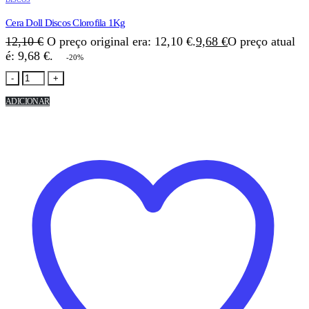
Cera Doll Discos Clorofila 1Kg
12,10
€
O preço original era: 12,10 €.
9,68
€
O preço atual
é: 9,68 €.
-20%
-
+
ADICIONAR