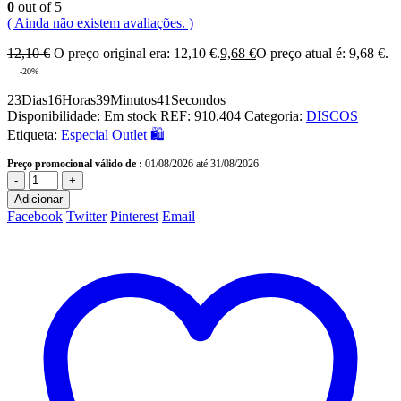
0
out of 5
( Ainda não existem avaliações. )
12,10
€
O preço original era: 12,10 €.
9,68
€
O preço atual é: 9,68 €.
-20%
23
Dias
16
Horas
39
Minutos
41
Secondos
Disponibilidade:
Em stock
REF:
910.404
Categoria:
DISCOS
Etiqueta:
Especial Outlet 🛍️
Preço promocional válido de :
01/08/2026 até 31/08/2026
-
+
Adicionar
Facebook
Twitter
Pinterest
Email