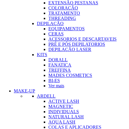
EXTENSÃO PESTANAS
COLORAÇÃO
TRATAMENTO
THREADING
DEPILAÇÃO
EQUIPAMENTOS
CERAS
ACESSORIOS E DESCARTAVEIS
PRÉ E PÓS DEPILATORIOS
DEPILAÇÃO LASER
KITS
DORALL
FANATICA
TREFFINA
MADES COSMETICS
BI-ES
Ver mais
MAKE-UP
ARDELL
ACTIVE LASH
MAGNETIC
INDIVIDUALS
NATURAL LASH
AQUA LASH
COLAS E APLICADORES