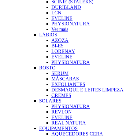
SCINIE (STALEKS)
DURIBLAND
LCN
EVELINE
PHYSIONATURA
Ver mais
LÁBIOS
AZOZA
BI-ES
LORENAY
EVELINE
PHYSIONATURA
ROSTO
SERUM
MÁSCARAS
EXFOLIANTES
DESMAQUI. E LEITES LIMPEZA
CREMES
SOLARES
PHYSIONATURA
REVLON
EVELINE
REAL NATURA
EQUIPAMENTOS
AQUECEDORES CERA