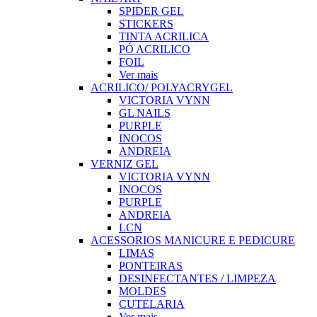
SPIDER GEL
STICKERS
TINTA ACRILICA
PÓ ACRILICO
FOIL
Ver mais
ACRILICO/ POLYACRYGEL
VICTORIA VYNN
GL NAILS
PURPLE
INOCOS
ANDREIA
VERNIZ GEL
VICTORIA VYNN
INOCOS
PURPLE
ANDREIA
LCN
ACESSORIOS MANICURE E PEDICURE
LIMAS
PONTEIRAS
DESINFECTANTES / LIMPEZA
MOLDES
CUTELARIA
Ver mais