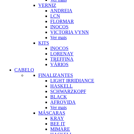
VERNIZ
ANDREIA
LCN
FLORMAR
INOCOS
VICTORIA VYNN
Ver mais
KITS
INOCOS
LORENAY
TREFFINA
VÁRIOS
CABELO
FINALIZANTES
LIGHT IRRIDIANCE
HASKELL
SCHWARZKOPF
BLACK
AFROVIDA
Ver mais
MÁSCARAS
KRAY
BEE IT
MIMARE