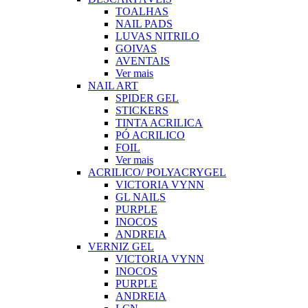
TOALHAS
NAIL PADS
LUVAS NITRILO
GOIVAS
AVENTAIS
Ver mais
NAIL ART
SPIDER GEL
STICKERS
TINTA ACRILICA
PÓ ACRILICO
FOIL
Ver mais
ACRILICO/ POLYACRYGEL
VICTORIA VYNN
GL NAILS
PURPLE
INOCOS
ANDREIA
VERNIZ GEL
VICTORIA VYNN
INOCOS
PURPLE
ANDREIA