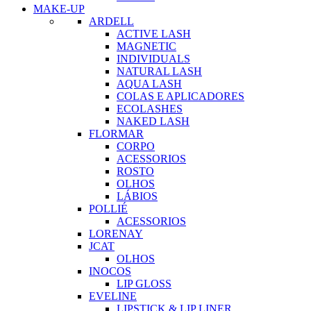
MAKE-UP
ARDELL
ACTIVE LASH
MAGNETIC
INDIVIDUALS
NATURAL LASH
AQUA LASH
COLAS E APLICADORES
ECOLASHES
NAKED LASH
FLORMAR
CORPO
ACESSORIOS
ROSTO
OLHOS
LÁBIOS
POLLIÉ
ACESSORIOS
LORENAY
JCAT
OLHOS
INOCOS
LIP GLOSS
EVELINE
LIPSTICK & LIP LINER