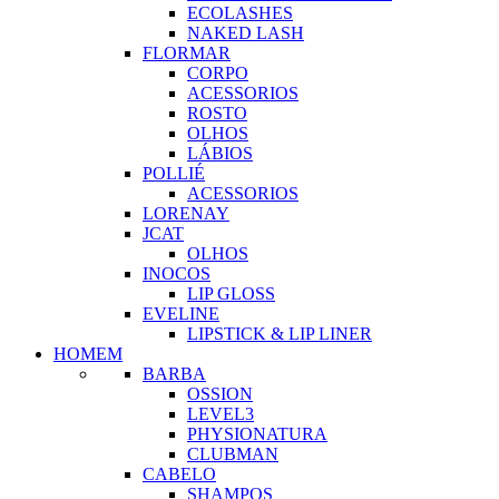
ECOLASHES
NAKED LASH
FLORMAR
CORPO
ACESSORIOS
ROSTO
OLHOS
LÁBIOS
POLLIÉ
ACESSORIOS
LORENAY
JCAT
OLHOS
INOCOS
LIP GLOSS
EVELINE
LIPSTICK & LIP LINER
HOMEM
BARBA
OSSION
LEVEL3
PHYSIONATURA
CLUBMAN
CABELO
SHAMPOS