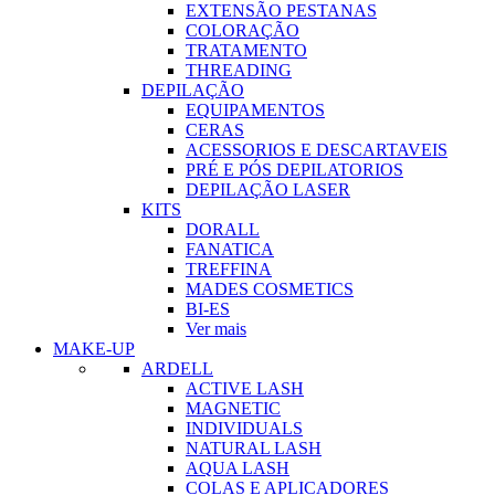
EXTENSÃO PESTANAS
COLORAÇÃO
TRATAMENTO
THREADING
DEPILAÇÃO
EQUIPAMENTOS
CERAS
ACESSORIOS E DESCARTAVEIS
PRÉ E PÓS DEPILATORIOS
DEPILAÇÃO LASER
KITS
DORALL
FANATICA
TREFFINA
MADES COSMETICS
BI-ES
Ver mais
MAKE-UP
ARDELL
ACTIVE LASH
MAGNETIC
INDIVIDUALS
NATURAL LASH
AQUA LASH
COLAS E APLICADORES