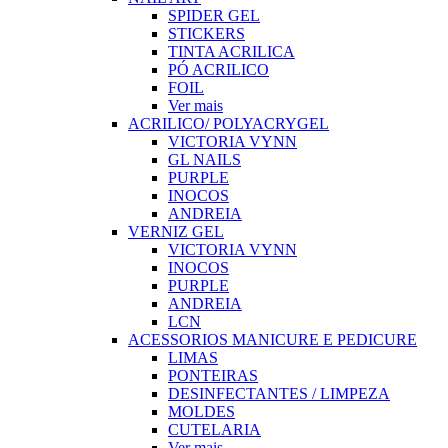
SPIDER GEL
STICKERS
TINTA ACRILICA
PÓ ACRILICO
FOIL
Ver mais
ACRILICO/ POLYACRYGEL
VICTORIA VYNN
GL NAILS
PURPLE
INOCOS
ANDREIA
VERNIZ GEL
VICTORIA VYNN
INOCOS
PURPLE
ANDREIA
LCN
ACESSORIOS MANICURE E PEDICURE
LIMAS
PONTEIRAS
DESINFECTANTES / LIMPEZA
MOLDES
CUTELARIA
Ver mais