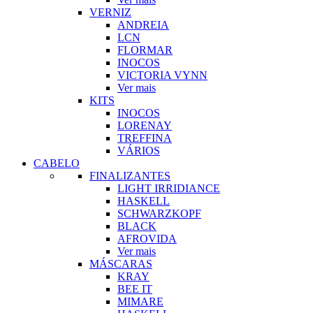
VERNIZ
ANDREIA
LCN
FLORMAR
INOCOS
VICTORIA VYNN
Ver mais
KITS
INOCOS
LORENAY
TREFFINA
VÁRIOS
CABELO
FINALIZANTES
LIGHT IRRIDIANCE
HASKELL
SCHWARZKOPF
BLACK
AFROVIDA
Ver mais
MÁSCARAS
KRAY
BEE IT
MIMARE