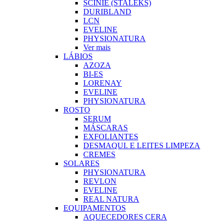
SCINIE (STALEKS)
DURIBLAND
LCN
EVELINE
PHYSIONATURA
Ver mais
LÁBIOS
AZOZA
BI-ES
LORENAY
EVELINE
PHYSIONATURA
ROSTO
SERUM
MÁSCARAS
EXFOLIANTES
DESMAQUI. E LEITES LIMPEZA
CREMES
SOLARES
PHYSIONATURA
REVLON
EVELINE
REAL NATURA
EQUIPAMENTOS
AQUECEDORES CERA