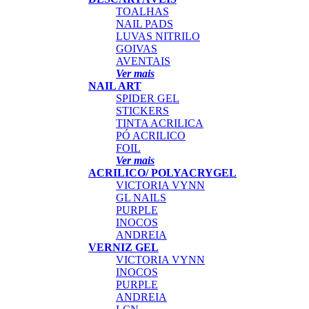
TOALHAS
NAIL PADS
LUVAS NITRILO
GOIVAS
AVENTAIS
Ver mais
NAIL ART
SPIDER GEL
STICKERS
TINTA ACRILICA
PÓ ACRILICO
FOIL
Ver mais
ACRILICO/ POLYACRYGEL
VICTORIA VYNN
GL NAILS
PURPLE
INOCOS
ANDREIA
VERNIZ GEL
VICTORIA VYNN
INOCOS
PURPLE
ANDREIA