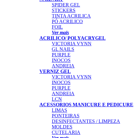
SPIDER GEL
STICKERS
TINTA ACRILICA
PÓ ACRILICO
FOIL
Ver mais
ACRILICO/ POLYACRYGEL
VICTORIA VYNN
GL NAILS
PURPLE
INOCOS
ANDREIA
VERNIZ GEL
VICTORIA VYNN
INOCOS
PURPLE
ANDREIA
LCN
ACESSORIOS MANICURE E PEDICURE
LIMAS
PONTEIRAS
DESINFECTANTES / LIMPEZA
MOLDES
CUTELARIA
Ver mais