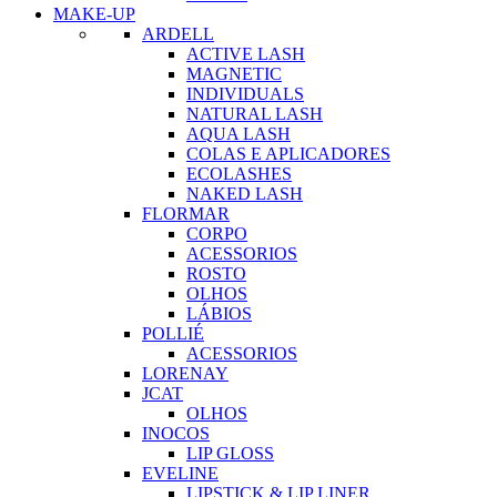
MAKE-UP
ARDELL
ACTIVE LASH
MAGNETIC
INDIVIDUALS
NATURAL LASH
AQUA LASH
COLAS E APLICADORES
ECOLASHES
NAKED LASH
FLORMAR
CORPO
ACESSORIOS
ROSTO
OLHOS
LÁBIOS
POLLIÉ
ACESSORIOS
LORENAY
JCAT
OLHOS
INOCOS
LIP GLOSS
EVELINE
LIPSTICK & LIP LINER