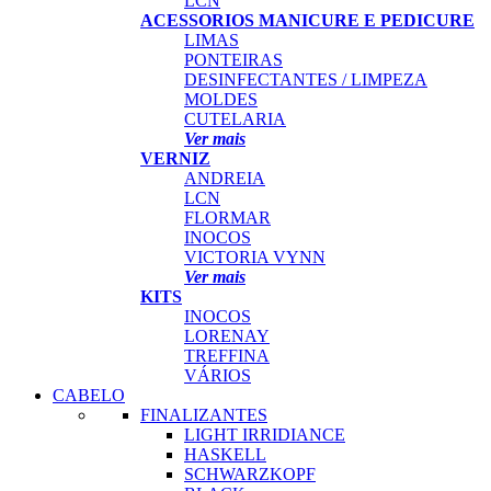
LCN
ACESSORIOS MANICURE E PEDICURE
LIMAS
PONTEIRAS
DESINFECTANTES / LIMPEZA
MOLDES
CUTELARIA
Ver mais
VERNIZ
ANDREIA
LCN
FLORMAR
INOCOS
VICTORIA VYNN
Ver mais
KITS
INOCOS
LORENAY
TREFFINA
VÁRIOS
CABELO
FINALIZANTES
LIGHT IRRIDIANCE
HASKELL
SCHWARZKOPF