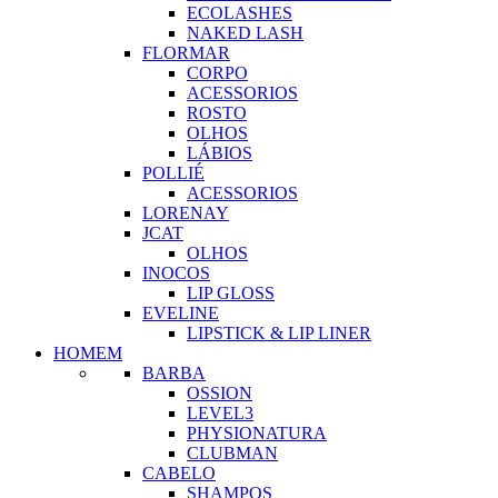
ECOLASHES
NAKED LASH
FLORMAR
CORPO
ACESSORIOS
ROSTO
OLHOS
LÁBIOS
POLLIÉ
ACESSORIOS
LORENAY
JCAT
OLHOS
INOCOS
LIP GLOSS
EVELINE
LIPSTICK & LIP LINER
HOMEM
BARBA
OSSION
LEVEL3
PHYSIONATURA
CLUBMAN
CABELO
SHAMPOS