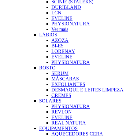
SCINIE (STALEKS)
DURIBLAND
LCN
EVELINE
PHYSIONATURA
Ver mais
LÁBIOS
AZOZA
BI-ES
LORENAY
EVELINE
PHYSIONATURA
ROSTO
SERUM
MÁSCARAS
EXFOLIANTES
DESMAQUI. E LEITES LIMPEZA
CREMES
SOLARES
PHYSIONATURA
REVLON
EVELINE
REAL NATURA
EQUIPAMENTOS
AQUECEDORES CERA