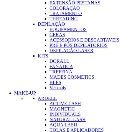
EXTENSÃO PESTANAS
COLORAÇÃO
TRATAMENTO
THREADING
DEPILAÇÃO
EQUIPAMENTOS
CERAS
ACESSORIOS E DESCARTAVEIS
PRÉ E PÓS DEPILATORIOS
DEPILAÇÃO LASER
KITS
DORALL
FANATICA
TREFFINA
MADES COSMETICS
BI-ES
Ver mais
MAKE-UP
ARDELL
ACTIVE LASH
MAGNETIC
INDIVIDUALS
NATURAL LASH
AQUA LASH
COLAS E APLICADORES