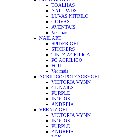
TOALHAS
NAIL PADS
LUVAS NITRILO
GOIVAS
AVENTAIS
Ver mais
NAIL ART
SPIDER GEL
STICKERS
TINTA ACRILICA
PÓ ACRILICO
FOIL
Ver mais
ACRILICO/ POLYACRYGEL
VICTORIA VYNN
GL NAILS
PURPLE
INOCOS
ANDREIA
VERNIZ GEL
VICTORIA VYNN
INOCOS
PURPLE
ANDREIA