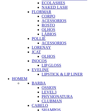
ECOLASHES
NAKED LASH
FLORMAR
CORPO
ACESSORIOS
ROSTO
OLHOS
LÁBIOS
POLLIÉ
ACESSORIOS
LORENAY
JCAT
OLHOS
INOCOS
LIP GLOSS
EVELINE
LIPSTICK & LIP LINER
HOMEM
BARBA
OSSION
LEVEL3
PHYSIONATURA
CLUBMAN
CABELO
SHAMPOS