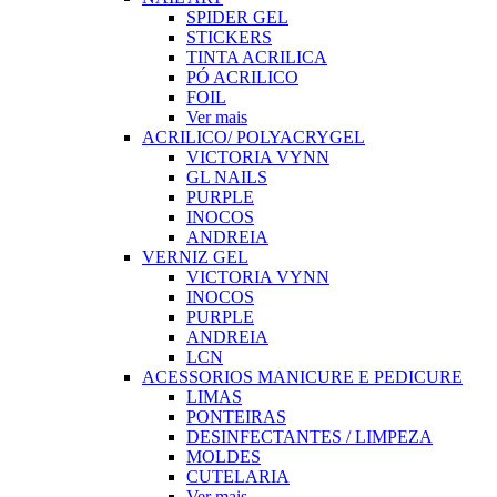
SPIDER GEL
STICKERS
TINTA ACRILICA
PÓ ACRILICO
FOIL
Ver mais
ACRILICO/ POLYACRYGEL
VICTORIA VYNN
GL NAILS
PURPLE
INOCOS
ANDREIA
VERNIZ GEL
VICTORIA VYNN
INOCOS
PURPLE
ANDREIA
LCN
ACESSORIOS MANICURE E PEDICURE
LIMAS
PONTEIRAS
DESINFECTANTES / LIMPEZA
MOLDES
CUTELARIA
Ver mais