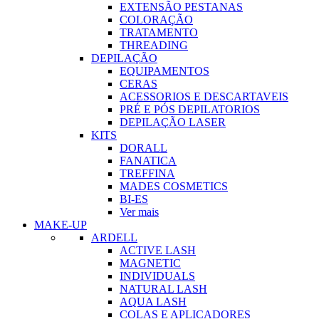
EXTENSÃO PESTANAS
COLORAÇÃO
TRATAMENTO
THREADING
DEPILAÇÃO
EQUIPAMENTOS
CERAS
ACESSORIOS E DESCARTAVEIS
PRÉ E PÓS DEPILATORIOS
DEPILAÇÃO LASER
KITS
DORALL
FANATICA
TREFFINA
MADES COSMETICS
BI-ES
Ver mais
MAKE-UP
ARDELL
ACTIVE LASH
MAGNETIC
INDIVIDUALS
NATURAL LASH
AQUA LASH
COLAS E APLICADORES