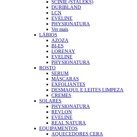
SCINIE (STALEKS)
DURIBLAND
LCN
EVELINE
PHYSIONATURA
Ver mais
LÁBIOS
AZOZA
BI-ES
LORENAY
EVELINE
PHYSIONATURA
ROSTO
SERUM
MÁSCARAS
EXFOLIANTES
DESMAQUI. E LEITES LIMPEZA
CREMES
SOLARES
PHYSIONATURA
REVLON
EVELINE
REAL NATURA
EQUIPAMENTOS
AQUECEDORES CERA