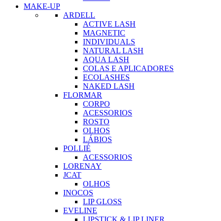
MAKE-UP
ARDELL
ACTIVE LASH
MAGNETIC
INDIVIDUALS
NATURAL LASH
AQUA LASH
COLAS E APLICADORES
ECOLASHES
NAKED LASH
FLORMAR
CORPO
ACESSORIOS
ROSTO
OLHOS
LÁBIOS
POLLIÉ
ACESSORIOS
LORENAY
JCAT
OLHOS
INOCOS
LIP GLOSS
EVELINE
LIPSTICK & LIP LINER