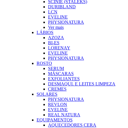
SCINIE (STALEKS)
DURIBLAND
LCN
EVELINE
PHYSIONATURA
Ver mais
LÁBIOS
AZOZA
BI-ES
LORENAY
EVELINE
PHYSIONATURA
ROSTO
SERUM
MÁSCARAS
EXFOLIANTES
DESMAQUI. E LEITES LIMPEZA
CREMES
SOLARES
PHYSIONATURA
REVLON
EVELINE
REAL NATURA
EQUIPAMENTOS
AQUECEDORES CERA