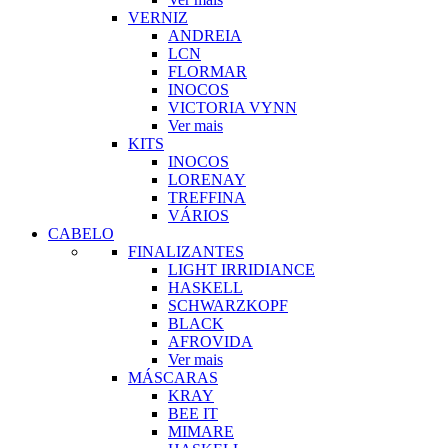
VERNIZ
ANDREIA
LCN
FLORMAR
INOCOS
VICTORIA VYNN
Ver mais
KITS
INOCOS
LORENAY
TREFFINA
VÁRIOS
CABELO
FINALIZANTES
LIGHT IRRIDIANCE
HASKELL
SCHWARZKOPF
BLACK
AFROVIDA
Ver mais
MÁSCARAS
KRAY
BEE IT
MIMARE