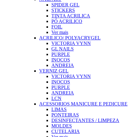
SPIDER GEL
STICKERS
TINTA ACRILICA
PÓ ACRILICO
FOIL
Ver mais
ACRILICO/ POLYACRYGEL
VICTORIA VYNN
GL NAILS
PURPLE
INOCOS
ANDREIA
VERNIZ GEL
VICTORIA VYNN
INOCOS
PURPLE
ANDREIA
LCN
ACESSORIOS MANICURE E PEDICURE
LIMAS
PONTEIRAS
DESINFECTANTES / LIMPEZA
MOLDES
CUTELARIA
Ver mais