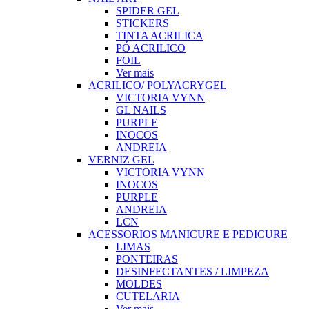
SPIDER GEL
STICKERS
TINTA ACRILICA
PÓ ACRILICO
FOIL
Ver mais
ACRILICO/ POLYACRYGEL
VICTORIA VYNN
GL NAILS
PURPLE
INOCOS
ANDREIA
VERNIZ GEL
VICTORIA VYNN
INOCOS
PURPLE
ANDREIA
LCN
ACESSORIOS MANICURE E PEDICURE
LIMAS
PONTEIRAS
DESINFECTANTES / LIMPEZA
MOLDES
CUTELARIA
Ver mais