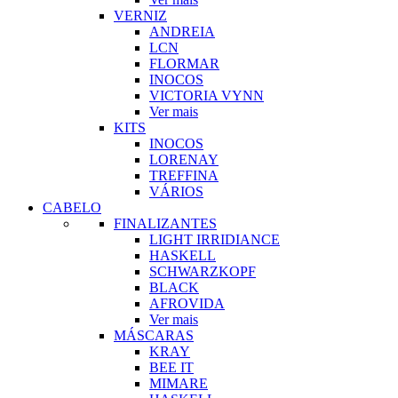
VERNIZ
ANDREIA
LCN
FLORMAR
INOCOS
VICTORIA VYNN
Ver mais
KITS
INOCOS
LORENAY
TREFFINA
VÁRIOS
CABELO
FINALIZANTES
LIGHT IRRIDIANCE
HASKELL
SCHWARZKOPF
BLACK
AFROVIDA
Ver mais
MÁSCARAS
KRAY
BEE IT
MIMARE